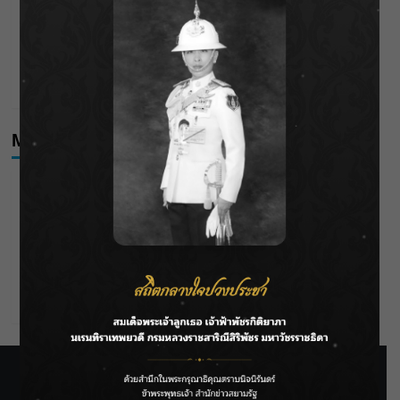
กรมชลฯ รับฟังประชาชน ติดตามแก้ปัญหาโครงการประตู
ระบายน้ำศรีสองรักฯ
‘แมน การิน’ แชร์ความเชื่อชวนคิด! “อยากกินอะไรหลังจาก
ลาโลกนี้ ให้ใส่บาตรสิ่งนั้นไว้ตอนยังมีชีวิต”
Meta
Log in
Entries feed
Comments feed
WordPress.org