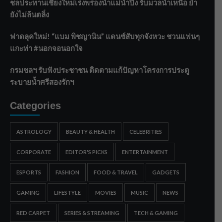
ชลประทานเชียงใหม่เร่งพร่องน้ำแม่น้ำปิง รับมวลน้ำเหนือ ย้ำ
ยังไม่ล้นตลิ่ง
ฟาดลุคใหม่! “แบม พิชญานิน” แดนซ์สับทุกจังหวะ ชวนแฟนๆ
แกะท่า #นอกจอนอกใจ
กรมชลฯ รับฟังประชาชน ติดตามแก้ปัญหาโครงการประตู
ระบายน้ำศรีสองรักฯ
Categories
ASTROLOGY
BEAUTY & HEALTH
CELEBRITIES
CORPORATE
EDITOR'S PICKS
ENTERTAINMENT
ESPORTS
FASHION
FOOD & TRAVEL
GADGETS
GAMING
LIFESTYLE
MOVIES
MUSIC
NEWS
RED CARPET
SERIES & STREAMING
TECH & GAMING