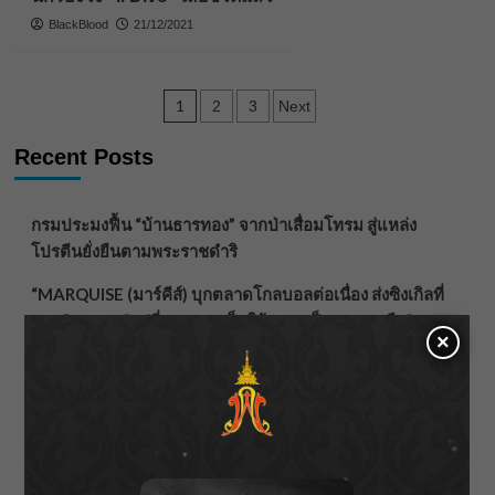
BlackBlood
21/12/2021
Posts
1
2
3
Next
pagination
Recent Posts
กรมประมงฟื้น “บ้านธารทอง” จากป่าเสื่อมโทรม สู่แหล่ง
โปรตีนยั่งยืนตามพระราชดำริ
“MARQUISE (มาร์คีส์) บุกตลาดโกลบอลต่อเนื่อง ส่งซิงเกิลที่
สอง “IRONIC” เปลี่ยนความเจ็บให้กลายเป็นการเอาคืน”
×
ชลประทานเชียงใหม่เร่งพร่องน้ำแม่น้ำปิง รับมวลน้ำเหนือ ย้ำ
ยังไม่ล้นตลิ่ง
ฟาดลุคใหม่! “แบม พิชญานิน” แดนซ์สับทุกจังหวะ ชวน
แฟนๆ แกะท่า #นอกจอนอกใจ