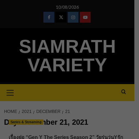
Skip
10/08/2026
to
content
Facebook
Twitter
Instagram
Youtube
SIAMRATH
VARIETY
Primary
Menu
HOME
2021
DECEMBER
21
Day:
December 21, 2021
Series & Streaming
เรื่องย่อ “Gen Y The Series Season 2” วัยรุ่นวุ่นYรัก