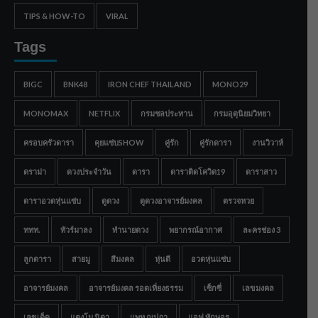
TIPS & HOW-TO
VIRAL
Tags
BIGC
BNK48
IRON CHEF THAILAND
MONO29
MONOMAX
NETFLIX
กรมชลประทาน
กรมอุตุนิยมวิทยา
ครอบครัวดารา
คุยแซ่บSHOW
คู่รัก
คู่รักดารา
งานวิวาห์
ดราม่า
ดวงประจำวัน
ดารา
ดาราติดโควิด19
ดาราสาว
ดาราอวดหุ่นแซ่บ
ดูดวง
ดูดวงอาจารย์มงคล
ตรวจหวย
ททท.
ทัวร์มาลง
ทำนายดวง
พยากรณ์อากาศ
ละครช่อง 3
ลูกดารา
สายมู
สีมงคล
หุ่นดี
อวดหุ่นแซ่บ
อาจารย์มงคล
อาจารย์มงคล รอดเที่ยงธรรม
เซ็กซี่
เลขมงคล
เลขเด็ด
แตงโม นิดา
แพท ณปภา
แอฟ ทักษอร