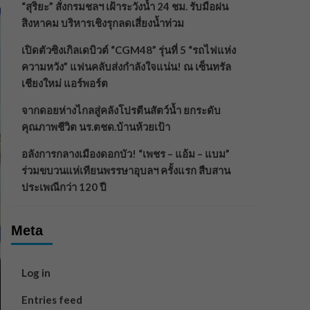
“สุริยะ” สั่งกรมชลฯ เฝ้าระวังน้ำ 24 ชม. รับมือฝน
สิงหาคม บริหารเชิงรุกลดเสี่ยงน้ำท่วม
เปิดตัวซิงเกิลเดบิวต์ “CGM48” รุ่นที่ 5 “รถไฟแห่ง
ความหวัง” แฟนคลับส่งกำลังใจแน่น! ณ เซ็นทรัล
เชียงใหม่ แอร์พอร์ต
จากดอยห่างไกลสู่คลังโปรตีนสัตว์น้ำ ยกระดับ
คุณภาพชีวิต นร.ตชด.บ้านห้วยเป้า
อลังการกลางเมืองดอกบัว! “เพชร – แอ้ม – แบม”
ร่วมขบวนแห่เทียนพรรษาอุบลฯ ครั้งแรก สืบสาน
ประเพณีกว่า 120 ปี
Meta
Log in
Entries feed