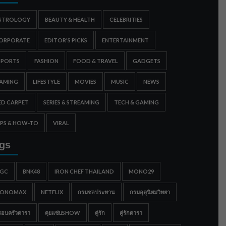
STROLOGY
BEAUTY & HEALTH
CELEBRITIES
ORPORATE
EDITOR'S PICKS
ENTERTAINMENT
SPORTS
FASHION
FOOD & TRAVEL
GADGETS
AMING
LIFESTYLE
MOVIES
MUSIC
NEWS
ED CARPET
SERIES & STREAMING
TECH & GAMING
IPS & HOW-TO
VIRAL
gs
IGC
BNK48
IRON CHEF THAILAND
MONO29
ONOMAX
NETFLIX
กรมชลประทาน
กรมอุตุนิยมวิทยา
รอบครัวดารา
คุยแซ่บSHOW
คู่รัก
คู่รักดารา