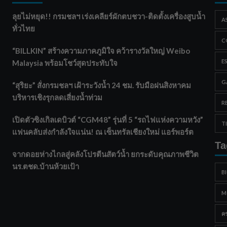
ลุยไม่หยุด!! กรมชลฯ เร่งเคลียร์ผักตบชวา-ติดตั้งเครื่องสูบน้ำ
A
ทั่วไทย
C
“BILLKIN” สร้างความภาคภูมิใจ คว้ารางวัลใหญ่ Weibo
E
Malaysia พร้อมโชว์สุดประทับใจ
G
“สุริยะ” สั่งกรมชลฯ เฝ้าระวังน้ำ 24 ชม. รับมือฝนสิงหาคม
บริหารเชิงรุกลดเสี่ยงน้ำท่วม
R
เปิดตัวซิงเกิลเดบิวต์ “CGM48” รุ่นที่ 5 “รถไฟแห่งความหวัง”
T
แฟนคลับส่งกำลังใจแน่น! ณ เซ็นทรัลเชียงใหม่ แอร์พอร์ต
Ta
จากดอยห่างไกลสู่คลังโปรตีนสัตว์น้ำ ยกระดับคุณภาพชีวิต
นร.ตชด.บ้านห้วยเป้า
B
M
ค