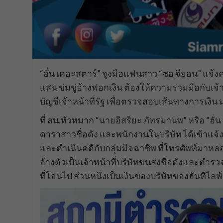
“ฮั่น เดอะสตาร์” จูงมือแฟนสาว “ซอ จียอน” แจ
แสน ข่มขู่อ้างฟอกเงิน ต้องให้ความร่วมมือกับเจ้า
บัญชีเจ้าหน้าที่รัฐ เพื่อตรวจสอบเส้นทางการเงิน ม
ที่ สน.หัวหมาก “นายอิสริยะ ภัทรมานพ” หรือ “ฮ
ดาราสาวชื่อดัง และพนักงานในบริษัท ได้เข้าแจ
และดำเนินคดีกับกลุ่มมิจฉาชีพ ที่โทรศัพท์มาห
อ้างตัวเป็นเจ้าหน้าที่บริษัทขนส่งชื่อดังและตำร
ที่โอนไป ส่วนหนึ่งเป็นเงินของบริษัทของฮั่นที