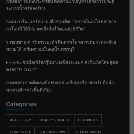
กรมชลฯ รับฟังประชาชน ติดตามแก้ปัญหาโครงการประตู
ระบายน้ำศรีสองรักฯ
‘แมน การิน’ แชร์ความเชื่อชวนคิด! “อยากกินอะไรหลังจาก
ลาโลกนี้ ให้ใส่บาตรสิ่งนั้นไว้ตอนยังมีชีวิต”
ราชเลขานุการในพระองค์ฯ ติดตามโครงการหุบกะพง–ห้วย
ทรายใต้ เสริมความมั่นคงน้ำเพชรบุรี
F.HERO จับมือเกิร์ลกรุ๊ปมาเลเซีย DOLLA ส่งซิงเกิลใหม่สุดส
ตรอง “G.O.A.T”
กรมชลฯ เกาะติดฝนทั่วประเทศ เตรียมเครื่องจักรรับมือน้ำ
หลาก เฝ้าระวังพื้นที่เสี่ยง
Categories
ASTROLOGY
BEAUTY & HEALTH
CELEBRITIES
CORPORATE
EDITOR'S PICKS
ENTERTAINMENT