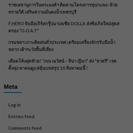
ราชเลขานุการในพระองค์ฯ ติดตามโครงการหุบกะพง–ห้วย
ทรายใต้ เสริมความมั่นคงน้ำเพชรบุรี
F.HERO จับมือเกิร์ลกรุ๊ปมาเลเซีย DOLLA ส่งซิงเกิลใหม่สุดส
ตรอง “G.O.A.T”
กรมชลฯ เกาะติดฝนทั่วประเทศ เตรียมเครื่องจักรรับมือน้ำ
หลาก เฝ้าระวังพื้นที่เสี่ยง
เดือดโค้งสุดท้าย! “ภณ ณวัสน์ – จีน่า ญีนา” ส่ง “ธาตรี” เรต
ติ้งพุ่ง พาคนดูแห่ลุ้นบทสรุป 10 สิงหาคมนี้ !
Meta
Log in
Entries feed
Comments feed