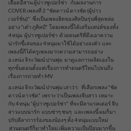
เลือดอีสาน ผู้บ่าวซูเปอร์ซ่า กับผลงานการ
COVER เพลงที่ 2 “ชัตดาวน์ ดาวชัด (ผู้บ่าว
เวอร์ชั่น)” ซึ่งเป็นเพลงฮิตของศิลปินรุ่นพี่สุดหล่อ
อย่าง “เต๋า ภูศิลป์” โดยเพลงนี้ได้เสริมเสน่ห์ของทั้ง
4 หนุ่ม ผู้บ่าวซูเปอร์ซ่า ด้วยดนตรีที่ดึงเอาความ
น่ารักขี้เล่นของ 4 หนุ่มมาใช้ได้อย่างลงตัว และ
เพลงนี้ก็ได้ครูเพลงมากความสามารถอย่าง
อ.เหน่ง จิระวัฒน์ ปานพุ่ม มาดูแลการผลิตเองใน
ทุกขั้นตอนตั้งแต่เรื่องการทำดนตรีใหม่ไปจนถึง
เรื่องการถ่ายทำ MV
อ.เหน่ง จิระวัฒน์ ปานพุ่ม เล่าว่า: ที่เลือกเพลง “ชัด
ดาวน์ ดาวชัด” เพราะว่าเป็นเพลงจีบสาว เหมาะ
กับ 4 หนุ่ม “ผู้บ่าวซูเปอร์ซ่า” ที่จะมีคาแรคเตอร์ จีบ
สาวแบบน่ารัก แบบซ่าๆ ซนๆ และเพลงนี้ ผมก็มา
ปรับลีลาการร้องของน้องๆ ทั้ง 4 หนุ่มแบบใหม่
ส่วนดนตรีก็มาทำใหม่ เพิ่มความเป็นป๊อบมากขึ้น