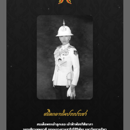
ชัด (ผู้บ่าวเวอร์ชั่น)”
วันที่ 14 ธ.ค. 64 เวลา 12.00 น.ทาง ช่อง Youtube
ไทดอลมิวสิค ด้วยครับ” ไปพรัอม ๆ กันนะครับ
https://youtu.be/FSg7Clhn48I