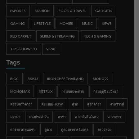
ESPORTS
FASHION
FOOD & TRAVEL
GADGETS
GAMING
LIFESTYLE
MOVIES
MUSIC
NEWS
RED CARPET
SERIES & STREAMING
TECH & GAMING
TIPS & HOW-TO
VIRAL
Tags
BIGC
BNK48
IRON CHEF THAILAND
MONO29
MONOMAX
NETFLIX
กรมชลประทาน
กรมอุตุนิยมวิทยา
ครอบครัวดารา
คุยแซ่บSHOW
คู่รัก
คู่รักดารา
งานวิวาห์
ดราม่า
ดวงประจำวัน
ดารา
ดาราติดโควิด19
ดาราสาว
ดาราอวดหุ่นแซ่บ
ดูดวง
ดูดวงอาจารย์มงคล
ตรวจหวย