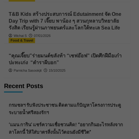
T&B Kids สร้างประสบการณ์ Edutainment จัด One
Day Trip with 7 เจี๊ยบ พาน้อง ๆ สวนกุหลาบวิทยาลัย
รังสิต เรียนรู้ผ่านภาพยนตร์และโลกใต้ทะเล Sea Life
Wichai S
07/01/2026
Food & Travel
“คุณเจี๊ยบ”ร่ายมนต์ขลังท้า “เชฟอ๊อฟ” เปิดศึกฝีมือเก๋า
ปะทะเก่ง “ตำราผีบอก”
Parnicha Sasookjit
15/10/2025
Recent Posts
กรมชลฯ รับฟังประชาชน ติดตามแก้ปัญหาโครงการประตู
ระบายน้ำศรีสองรักฯ
‘แมน การิน’ แชร์ความเชื่อชวนคิด! “อยากกินอะไรหลังจาก
ลาโลกนี้ ให้ใส่บาตรสิ่งนั้นไว้ตอนยังมีชีวิต”