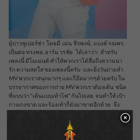
ผู้บ่าวซูเปอร์ซ่า โดยมี เม่น จีรพงษ์, แบงค์ รณพร,
เป็นต่อ ทรงพล, อาร์ม วรชัย ได้เล่าว่า: สำหรับ
เพลงนี้ มีโมเมนต์ ทำให้พวกเราได้สื่อถึงความน่า
รัก ความสดใส ของเพลงนี้ครับ และยิ่งวันถ่ายทำ
MV พวกเราสนุกมากๆ และก็อึดมากๆด้วยครับ ใน
บรรยากาศของการถ่าย MV พวกเราต้องเต้น ชนิด
ที่แบบว่า “เต้นแบบเท้าไฟ” กันไปเลย จนทำให้ เป้า
กางเกงขาด และร้องเท้าก็ยังมาขาดอีกด้วย จึง
ต้องพักกองเพื่อมาซ่อมกางเกง กับรองเท้า เพื่อที่
×
จะถ่ายทำ MV ให้เสร็จ ให้แฟนๆได้ชมพร้อมกัน
และในช่วงฤดูหนาวนี้พวกเราก็อยากชวนแฟนๆ
มานอนดูดาว ฟังเพลงและชม MV “ชัดดาวน์ดาว