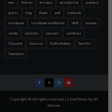
ททท.
ทัวร์มาลง
ทำนายดวง
พยากรณ์อากาศ
ละครช่อง 3
ลูกดารา
สายมู
สีมงคล
หุ่นดี
อวดหุ่นแซ่บ
อาจารย์มงคล
อาจารย์มงคล รอดเที่ยงธรรม
เซ็กซี่
เลขมงคล
เลขเด็ด
แตงโม นิดา
แพท ณปภา
แอฟ ทักษอร
โมโนแมกซ์
โหนกระแส
ใบเฟิร์น พิมพ์ชนก
ใหม่ ดาวิกา
ไอคอนสยาม
Facebook
Twitter
Instagram
Youtube
Copyright © All rights reserved.
|
CoverNews
by AF
themes.