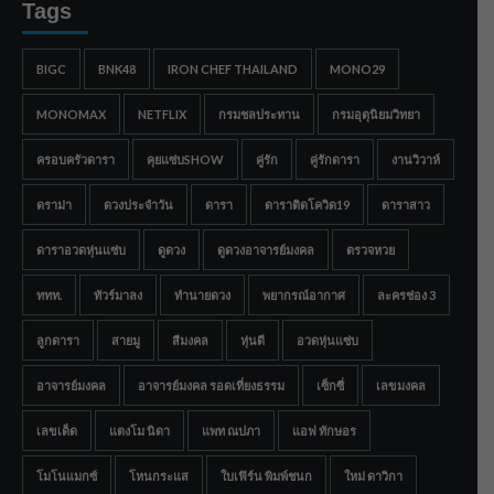
Tags
BIGC
BNK48
IRON CHEF THAILAND
MONO29
MONOMAX
NETFLIX
กรมชลประทาน
กรมอุตุนิยมวิทยา
ครอบครัวดารา
คุยแซ่บSHOW
คู่รัก
คู่รักดารา
งานวิวาห์
ดราม่า
ดวงประจำวัน
ดารา
ดาราติดโควิด19
ดาราสาว
ดาราอวดหุ่นแซ่บ
ดูดวง
ดูดวงอาจารย์มงคล
ตรวจหวย
ททท.
ทัวร์มาลง
ทำนายดวง
พยากรณ์อากาศ
ละครช่อง 3
ลูกดารา
สายมู
สีมงคล
หุ่นดี
อวดหุ่นแซ่บ
อาจารย์มงคล
อาจารย์มงคล รอดเที่ยงธรรม
เซ็กซี่
เลขมงคล
เลขเด็ด
แตงโม นิดา
แพท ณปภา
แอฟ ทักษอร
โมโนแมกซ์
โหนกระแส
ใบเฟิร์น พิมพ์ชนก
ใหม่ ดาวิกา