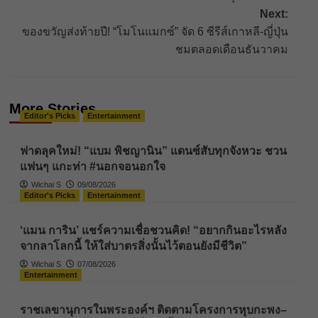
Next:
ของขวัญส่งท้ายปี! “โมโนแมกซ์” จัด 6 ซีรีส์เกาหลี-ญี่ปุ่น
ชมตลอดเดือนธันวาคม
More Stories
Editor's Picks
Entertainment
ฟาดลุคใหม่! “แบม พิชญานิน” แดนซ์สับทุกจังหวะ ชวน
แฟนๆ แกะท่า #นอกจอนอกใจ
Wichai S
09/08/2026
Editor's Picks
Entertainment
‘แมน การิน’ แชร์ความเชื่อชวนคิด! “อยากกินอะไรหลัง
จากลาโลกนี้ ให้ใส่บาตรสิ่งนั้นไว้ตอนยังมีชีวิต”
Wichai S
07/08/2026
Entertainment
ราชเลขานุการในพระองค์ฯ ติดตามโครงการหุบกะพง–