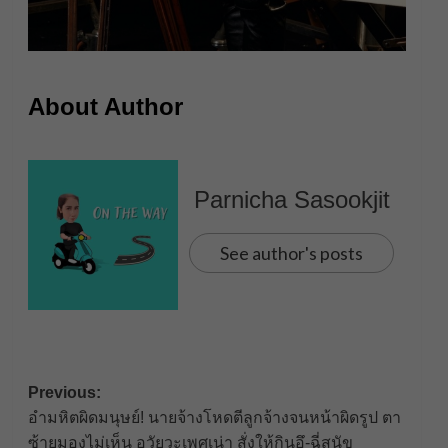
About Author
Parnicha Sasookjit
See author's posts
Post
Previous:
อำมหิตผิดมนุษย์! นายจ้างโหดตีลูกจ้างจนหน้าผิดรูป ตา
navigation
ซ้ายมองไม่เห็น อวัยวะเพศเน่า สั่งให้กินอึ-ฉี่สุนัข