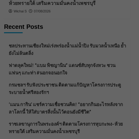
ห้วยทรายใต้ เสริมความมั่นคงน้ำเพชรบุรี
Wichai S
07/08/2026
Recent Posts
ชลประทานเชียงใหม่เร่งพร่องน้ำแม่น้ำปิง รับมวลน้ำเหนือ ย้ำ
ยังไม่ล้นตลิ่ง
ฟาดลุคใหม่! “แบม พิชญานิน” แดนซ์สับทุกจังหวะ ชวน
แฟนๆ แกะท่า #นอกจอนอกใจ
กรมชลฯ รับฟังประชาชน ติดตามแก้ปัญหาโครงการประตู
ระบายน้ำศรีสองรักฯ
‘แมน การิน’ แชร์ความเชื่อชวนคิด! “อยากกินอะไรหลังจาก
ลาโลกนี้ ให้ใส่บาตรสิ่งนั้นไว้ตอนยังมีชีวิต”
ราชเลขานุการในพระองค์ฯ ติดตามโครงการหุบกะพง–ห้วย
ทรายใต้ เสริมความมั่นคงน้ำเพชรบุรี