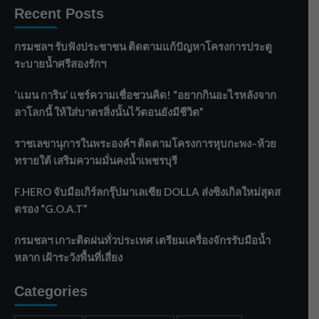
Recent Posts
กรมชลฯ รับฟังประชาชน ติดตามแก้ปัญหาโครงการประตู
ระบายน้ำศรีสองรักฯ
‘แมน การิน’ แชร์ความเชื่อชวนคิด! “อยากกินอะไรหลังจาก
ลาโลกนี้ ให้ใส่บาตรสิ่งนั้นไว้ตอนยังมีชีวิต”
ราชเลขานุการในพระองค์ฯ ติดตามโครงการหุบกะพง–ห้วย
ทรายใต้ เสริมความมั่นคงน้ำเพชรบุรี
F.HERO จับมือเกิร์ลกรุ๊ปมาเลเซีย DOLLA ส่งซิงเกิลใหม่สุดส
ตรอง “G.O.A.T”
กรมชลฯ เกาะติดฝนทั่วประเทศ เตรียมเครื่องจักรรับมือน้ำ
หลาก เฝ้าระวังพื้นที่เสี่ยง
Categories