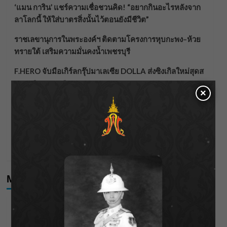
‘แมน การิน’ แชร์ความเชื่อชวนคิด! “อยากกินอะไรหลังจาก
ลาโลกนี้ ให้ใส่บาตรสิ่งนั้นไว้ตอนยังมีชีวิต”
ราชเลขานุการในพระองค์ฯ ติดตามโครงการหุบกะพง–ห้วย
ทรายใต้ เสริมความมั่นคงน้ำเพชรบุรี
F.HERO จับมือเกิร์ลกรุ๊ปมาเลเซีย DOLLA ส่งซิงเกิลใหม่สุดส
ตรอง “G.O.A.T”
×
กรมชลฯ เกาะติดฝนทั่วประเทศ เตรียมเครื่องจักรรับมือน้ำ
หลาก เฝ้าระวังพื้นที่เสี่ยง
เดือดโค้งสุดท้าย! “ภณ ณวัสน์ – จีน่า ญีนา” ส่ง “ธาตรี” เรต
ติ้งพุ่ง พาคนดูแห่ลุ้นบทสรุป 10 สิงหาคมนี้ !
Meta
Log in