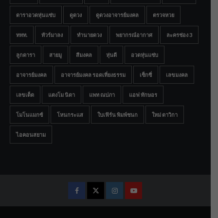
ดาราอวดหุ่นแซ่บ
ดูดวง
ดูดวงอาจารย์มงคล
ตรวจหวย
ททท.
ทัวร์มาลง
ทำนายดวง
พยากรณ์อากาศ
ละครช่อง 3
ลูกดารา
สายมู
สีมงคล
หุ่นดี
อวดหุ่นแซ่บ
อาจารย์มงคล
อาจารย์มงคล รอดเที่ยงธรรม
เซ็กซี่
เลขมงคล
เลขเด็ด
แตงโม นิดา
แพท ณปภา
แอฟ ทักษอร
โมโนแมกซ์
โหนกระแส
ใบเฟิร์น พิมพ์ชนก
ใหม่ ดาวิกา
ไอคอนสยาม
Facebook
Twitter
Instagram
Youtube