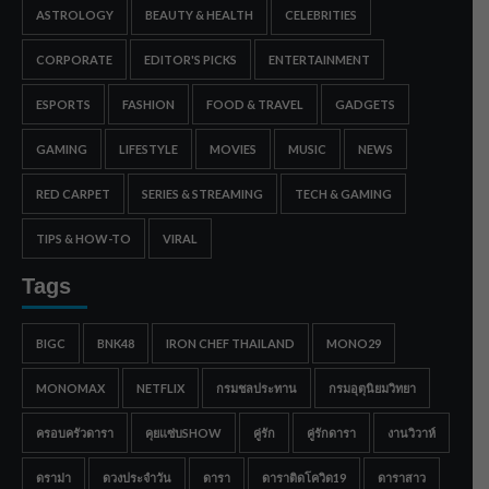
ASTROLOGY
BEAUTY & HEALTH
CELEBRITIES
CORPORATE
EDITOR'S PICKS
ENTERTAINMENT
ESPORTS
FASHION
FOOD & TRAVEL
GADGETS
GAMING
LIFESTYLE
MOVIES
MUSIC
NEWS
RED CARPET
SERIES & STREAMING
TECH & GAMING
TIPS & HOW-TO
VIRAL
Tags
BIGC
BNK48
IRON CHEF THAILAND
MONO29
MONOMAX
NETFLIX
กรมชลประทาน
กรมอุตุนิยมวิทยา
ครอบครัวดารา
คุยแซ่บSHOW
คู่รัก
คู่รักดารา
งานวิวาห์
ดราม่า
ดวงประจำวัน
ดารา
ดาราติดโควิด19
ดาราสาว