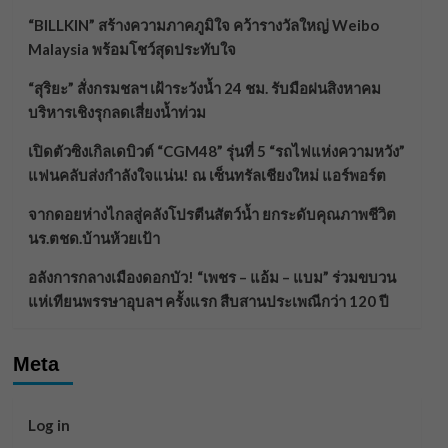
“BILLKIN” สร้างความภาคภูมิใจ คว้ารางวัลใหญ่ Weibo
Malaysia พร้อมโชว์สุดประทับใจ
“สุริยะ” สั่งกรมชลฯ เฝ้าระวังน้ำ 24 ชม. รับมือฝนสิงหาคม
บริหารเชิงรุกลดเสี่ยงน้ำท่วม
เปิดตัวซิงเกิลเดบิวต์ “CGM48” รุ่นที่ 5 “รถไฟแห่งความหวัง”
แฟนคลับส่งกำลังใจแน่น! ณ เซ็นทรัลเชียงใหม่ แอร์พอร์ต
จากดอยห่างไกลสู่คลังโปรตีนสัตว์น้ำ ยกระดับคุณภาพชีวิต
นร.ตชด.บ้านห้วยเป้า
อลังการกลางเมืองดอกบัว! “เพชร – แอ้ม – แบม” ร่วมขบวน
แห่เทียนพรรษาอุบลฯ ครั้งแรก สืบสานประเพณีกว่า 120 ปี
Meta
Log in