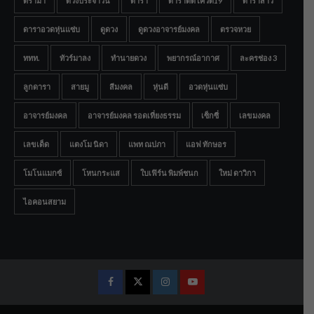
ดราม่า
ดวงประจำวัน
ดารา
ดาราติดโควิด19
ดาราสาว
ดาราอวดหุ่นแซ่บ
ดูดวง
ดูดวงอาจารย์มงคล
ตรวจหวย
ททท.
ทัวร์มาลง
ทำนายดวง
พยากรณ์อากาศ
ละครช่อง 3
ลูกดารา
สายมู
สีมงคล
หุ่นดี
อวดหุ่นแซ่บ
อาจารย์มงคล
อาจารย์มงคล รอดเที่ยงธรรม
เซ็กซี่
เลขมงคล
เลขเด็ด
แตงโม นิดา
แพท ณปภา
แอฟ ทักษอร
โมโนแมกซ์
โหนกระแส
ใบเฟิร์น พิมพ์ชนก
ใหม่ ดาวิกา
ไอคอนสยาม
Facebook
Twitter
Instagram
Youtube