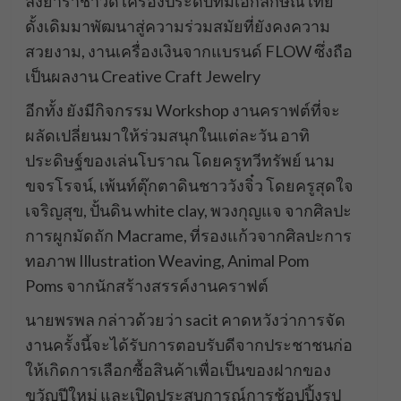
ลงยาราชาวดี เครื่องประดับที่มีเอกลักษณ์ไทย
ดั้งเดิมมาพัฒนาสู่ความร่วมสมัยที่ยังคงความ
สวยงาม, งานเครื่องเงินจากแบรนด์ FLOW ซึ่งถือ
เป็นผลงาน Creative Craft Jewelry
อีกทั้ง ยังมีกิจกรรม Workshop งานคราฟต์ที่จะ
ผลัดเปลี่ยนมาให้ร่วมสนุกในแต่ละวัน อาทิ
ประดิษฐ์ของเล่นโบราณ โดยครูทวีทรัพย์ นาม
ขจรโรจน์, เพ้นท์ตุ๊กตาดินชาววังจิ๋ว โดยครูสุดใจ
เจริญสุข, ปั้นดิน white clay, พวงกุญแจ จากศิลปะ
การผูกมัดถัก Macrame, ที่รองแก้วจากศิลปะการ
ทอภาพ Illustration Weaving, Animal Pom
Poms จากนักสร้างสรรค์งานคราฟต์
นายพรพล กล่าวด้วยว่า sacit คาดหวังว่าการจัด
งานครั้งนี้จะได้รับการตอบรับดีจากประชาชนก่อ
ให้เกิดการเลือกซื้อสินค้าเพื่อเป็นของฝากของ
ขวัญปีใหม่ และเปิดประสบการณ์การช้อปปิ้งรูป