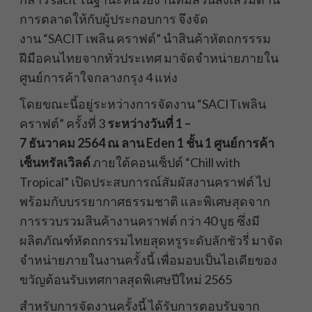
การตลาดให้กับผู้ประกอบการ จึงจัด
งาน “SACIT เพลิน คราฟต์” นำสินค้าหัตถกรรรม
ฝีมือคนไทยจากทั่วประเทศ มาจัดจำหน่ายภายใน
ศูนย์การค้าใจกลางกรุง 4 แห่ง
โดยขณะนี้อยู่ระหว่างการจัดงาน “SACITเพลิน
คราฟต์” ครั้งที่ 3
ระหว่างวันที่
1 –
7
ธันวาคม
2564
ณ
ลาน
Eden
1 ชั้น 1 ศูนย์การค้า
เซ็นทรัลเวิลด์
ภายใต้คอนเซ็ปต์ “Chill with
Tropical” เปิดประสบการณ์สัมผัสงานคราฟต์ ไป
พร้อมกับบรรยากาศธรรมชาติ และพิเศษสุดจาก
การรวบรวมสินค้างานคราฟต์ กว่า 40 บูธ ซึ่งมี
ผลิตภัณฑ์หัตถกรรมไทยสุดหรูระดับลักชัวรี่ มาจัด
จำหน่ายภายในงานครั้งนี้ เพื่อมอบเป็นไอเดียของ
ขวัญต้อนรับเทศกาลสุดพิเศษปีใหม่ 2565
สำหรับการจัดงานครั้งนี้ ได้รับการตอบรับจาก