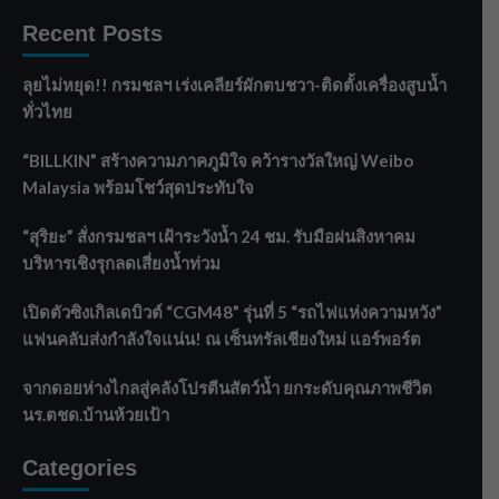
Recent Posts
ลุยไม่หยุด!! กรมชลฯ เร่งเคลียร์ผักตบชวา-ติดตั้งเครื่องสูบน้ำ
ทั่วไทย
“BILLKIN” สร้างความภาคภูมิใจ คว้ารางวัลใหญ่ Weibo
Malaysia พร้อมโชว์สุดประทับใจ
“สุริยะ” สั่งกรมชลฯ เฝ้าระวังน้ำ 24 ชม. รับมือฝนสิงหาคม
บริหารเชิงรุกลดเสี่ยงน้ำท่วม
เปิดตัวซิงเกิลเดบิวต์ “CGM48” รุ่นที่ 5 “รถไฟแห่งความหวัง”
แฟนคลับส่งกำลังใจแน่น! ณ เซ็นทรัลเชียงใหม่ แอร์พอร์ต
จากดอยห่างไกลสู่คลังโปรตีนสัตว์น้ำ ยกระดับคุณภาพชีวิต
นร.ตชด.บ้านห้วยเป้า
Categories