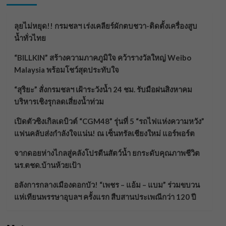
ลุยไม่หยุด!! กรมชลฯ เร่งเคลียร์ผักตบชวา-ติดตั้งเครื่องสูบ
น้ำทั่วไทย
“BILLKIN” สร้างความภาคภูมิใจ คว้ารางวัลใหญ่ Weibo
Malaysia พร้อมโชว์สุดประทับใจ
“สุริยะ” สั่งกรมชลฯ เฝ้าระวังน้ำ 24 ชม. รับมือฝนสิงหาคม
บริหารเชิงรุกลดเสี่ยงน้ำท่วม
เปิดตัวซิงเกิลเดบิวต์ “CGM48” รุ่นที่ 5 “รถไฟแห่งความหวัง”
แฟนคลับส่งกำลังใจแน่น! ณ เซ็นทรัลเชียงใหม่ แอร์พอร์ต
จากดอยห่างไกลสู่คลังโปรตีนสัตว์น้ำ ยกระดับคุณภาพชีวิต
นร.ตชด.บ้านห้วยเป้า
อลังการกลางเมืองดอกบัว! “เพชร – แอ้ม – แบม” ร่วมขบวน
แห่เทียนพรรษาอุบลฯ ครั้งแรก สืบสานประเพณีกว่า 120 ปี