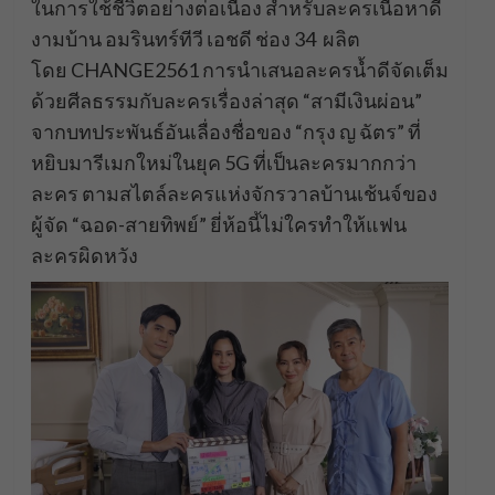
ในการใช้ชีวิตอย่างต่อเนื่อง สำหรับละครเนื้อหาดี
งามบ้าน อมรินทร์ทีวี เอชดี ช่อง 34 ผลิต
โดย CHANGE2561 การนำเสนอละครน้ำดีจัดเต็ม
ด้วยศีลธรรมกับละครเรื่องล่าสุด “สามีเงินผ่อน”
จากบทประพันธ์อันเลื่องชื่อของ “กรุง ญ ฉัตร” ที่
หยิบมารีเมกใหม่ในยุค 5G ที่เป็นละครมากกว่า
ละคร ตามสไตล์ละครแห่งจักรวาลบ้านเช้นจ์ของ
ผู้จัด “ฉอด-สายทิพย์” ยี่ห้อนี้ไม่ใครทำให้แฟน
ละครผิดหวัง