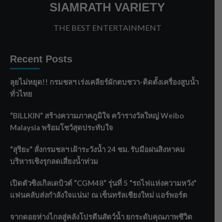
SIAMRATH VARIETY
THE BEST ENTERTAINMENT
Recent Posts
ลุยไม่หยุด!! กรมชลฯ เร่งเคลียร์ผักตบชวา-ติดตั้งเครื่องสูบน้ำ
ทั่วไทย
“BILLKIN” สร้างความภาคภูมิใจ คว้ารางวัลใหญ่ Weibo
Malaysia พร้อมโชว์สุดประทับใจ
“สุริยะ” สั่งกรมชลฯ เฝ้าระวังน้ำ 24 ชม. รับมือฝนสิงหาคม
บริหารเชิงรุกลดเสี่ยงน้ำท่วม
เปิดตัวซิงเกิลเดบิวต์ “CGM48” รุ่นที่ 5 “รถไฟแห่งความหวัง”
แฟนคลับส่งกำลังใจแน่น! ณ เซ็นทรัลเชียงใหม่ แอร์พอร์ต
จากดอยห่างไกลสู่คลังโปรตีนสัตว์น้ำ ยกระดับคุณภาพชีวิต