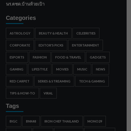
นร.ตชด.บ้านห้วยเป้า
Categories
ASTROLOGY
BEAUTY & HEALTH
CELEBRITIES
CORPORATE
EDITOR'S PICKS
ENTERTAINMENT
ESPORTS
FASHION
FOOD & TRAVEL
GADGETS
GAMING
LIFESTYLE
MOVIES
MUSIC
NEWS
RED CARPET
SERIES & STREAMING
TECH & GAMING
TIPS & HOW-TO
VIRAL
Tags
BIGC
BNK48
IRON CHEF THAILAND
MONO29