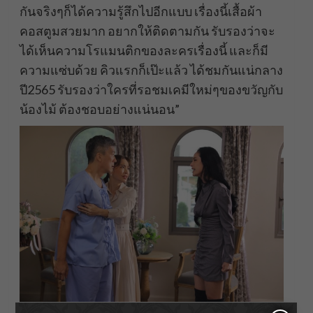
กันจริงๆก็ได้ความรู้สึกไปอีกแบบ เรื่องนี้เสื้อผ้า
คอสตูมสวยมาก อยากให้ติดตามกัน รับรองว่าจะ
ได้เห็นความโรแมนติกของละครเรื่องนี้ และก็มี
ความแซ่บด้วย คิวแรกก็เป๊ะแล้ว ได้ชมกันแน่กลาง
ปี2565 รับรองว่าใครที่รอชมเคมีใหม่ๆของขวัญกับ
น้องไม้ ต้องชอบอย่างแน่นอน”