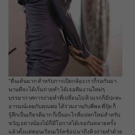
“ตื่นเต้นมาก สำหรับการเปิดกล้อง เราก็รอกันมา
นานที่จะได้เริ่มถ่ายทำ ได้เจอทีมงานใหม่ๆ
บรรยากาศการถ่ายทำที่เปลี่ยนไป คิวแรกก็มีปะทะ
อารมณ์เลยกับคุณพ่อ ได้ร่วมงานกับพี่พล พี่ปุ้ย ก็
รู้สึกเป็นเกียรติมาก ก็เป็นอะไรที่แปลกใหม่สำหรับ
ขวัญ อย่างน้องไม้ก็มีโอกาสได้เจอกันหลายครั้ง
แล้วตั้งแต่ตอนเรียนเวิร์คช้อป มาถึงคิวถ่ายทำด้วย