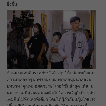
ยิ่งขึ้น
ด้านพระเอกอิสระอย่าง “ไม้-วฤธ” ก็ปล่อยพลังแสง
ความหล่อรัวๆ มาพร้อมกับมาดหล่อนุ่มนวลสวม
บทบาท “คุณหมอศตวรรษ” เวอร์ชั่นล่าสุด ได้ละมุ
นมากๆ เคมีส่วนผสมลงตัวกับ “สาวขวัญ” เป๊ะ ๆ สิบ
เต็มสิบไม่หักเลยทีเดียว โดยได้ผู้กำกับหญิงไฟแรง
“ติ๊ก-วศินี” ร่วมด้วยช่วยติวเข้มให้ละครเรื่องนี้