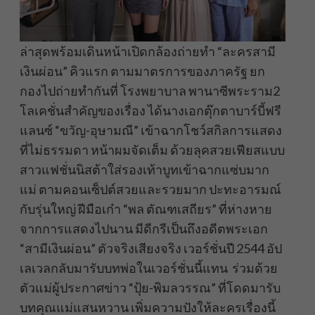
ล่าสุดพร้อมเดินหน้าเปิดกล้องถ่ายทำ “ละครสามี
เงินผ่อน” คิวแรก ตามมาตรการของภาครัฐ ยก
กองไปถ่ายทำกันที่ โรงพยาบาล พานาซีพระราม2
โลเคชั่นสำคัญของเรื่อง ได้นางเอกตุ๊กตาบาร์บี้ฟรี
แลนซ์ “ขวัญ-อุษามณี” เข้าฉากโชว์สกิลการแสดง
ที่ไม่ธรรมดา หน้าผมจัดเต็ม ด้วยลุคสวยเฟียสแบบ
สาวแฟชั่นนิสต้าใส่รองเท้าบูทเข้าฉากแซ่บมาก
แม่ ตามคอนเซ็ปต์สวยและรวยมาก ปะทะอารมณ์
กับรุ่นใหญ่ ฝีมือเก๋า “พล ตัณฑเสถียร” ที่ห่างหาย
จากการแสดงไปนาน มีดีกรีเป็นถึงอดีตพระเอก
“สามีเงินผ่อน” ตัวจริงเสียงจริง เวอร์ชั่นปี 2544 อัป
เลเวลกลับมารับบทพ่อในเวอร์ชั่นนี้แทน ร่วมด้วย
ตัวแม่ผู้ประกาศข่าว “ปุ้ย-พิมลวรรณ” ที่โดดมารับ
บทคุณแม่แสนหวาน เพิ่มความปังให้ละครเรื่องนี้