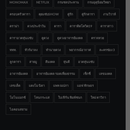
MONOMAX
NETFLIX
กรมชลประทาน
กรมอุตุนิยมวิทยา
ครอบครัวดารา
คุยแซ่บSHOW
คู่รัก
คู่รักดารา
งานวิวาห์
ดราม่า
ดวงประจำวัน
ดารา
ดาราติดโควิด19
ดาราสาว
ดาราอวดหุ่นแซ่บ
ดูดวง
ดูดวงอาจารย์มงคล
ตรวจหวย
ททท.
ทัวร์มาลง
ทำนายดวง
พยากรณ์อากาศ
ละครช่อง 3
ลูกดารา
สายมู
สีมงคล
หุ่นดี
อวดหุ่นแซ่บ
อาจารย์มงคล
อาจารย์มงคล รอดเที่ยงธรรม
เซ็กซี่
เลขมงคล
เลขเด็ด
แตงโม นิดา
แพท ณปภา
แอฟ ทักษอร
โมโนแมกซ์
โหนกระแส
ใบเฟิร์น พิมพ์ชนก
ใหม่ ดาวิกา
ไอคอนสยาม