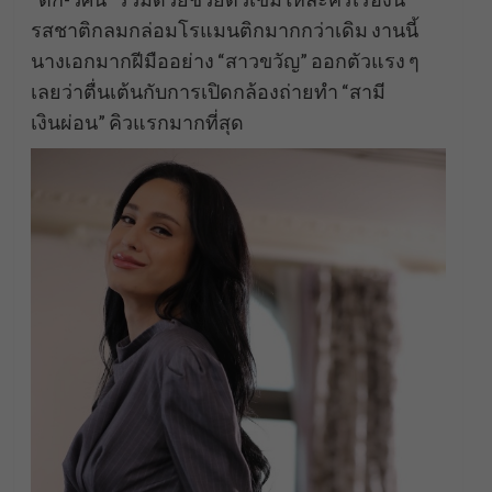
รสชาติกลมกล่อมโรแมนติกมากกว่าเดิม งานนี้
นางเอกมากฝีมืออย่าง “สาวขวัญ” ออกตัวแรง ๆ
เลยว่าตื่นเต้นกับการเปิดกล้องถ่ายทำ “สามี
เงินผ่อน” คิวแรกมากที่สุด