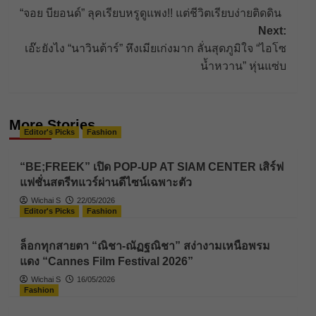
“จอย บียอนด์” ลุคเรียบหรูดูแพง!! แต่ชีวิตเรียบง่ายติดดิน
navigation
Next:
เอ๊ะยังไง “นาวินต้าร์” หึงเมียเก่งมาก ลั่นสุดภูมิใจ “ไอโซ
น้ำหวาน” หุ่นแซ่บ
More Stories
Editor's Picks
Fashion
“BE;FREEK” เปิด POP-UP AT SIAM CENTER เสิร์ฟ
แฟชั่นสตรีทแวร์ผ่านดีไซน์เฉพาะตัว
Wichai S
22/05/2026
Editor's Picks
Fashion
ล็อกทุกสายตา “ณิชา-ณัฏฐณิชา” สง่างามเหนือพรม
แดง “Cannes Film Festival 2026”
Wichai S
16/05/2026
Fashion