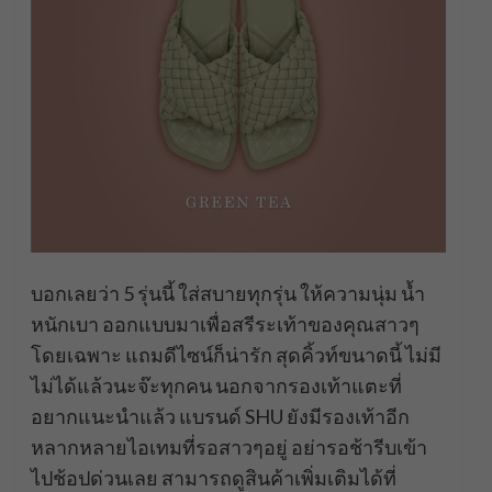
บอกเลยว่า 5 รุ่นนี้ ใส่สบายทุกรุ่น ให้ความนุ่ม น้ำ
หนักเบา ออกแบบมาเพื่อสรีระเท้าของคุณสาวๆ
โดยเฉพาะ แถมดีไซน์ก็น่ารัก สุดคิ้วท์ขนาดนี้ ไม่มี
ไม่ได้แล้วนะจ๊ะทุกคน นอกจากรองเท้าแตะที่
อยากแนะนำแล้ว แบรนด์ SHU ยังมีรองเท้าอีก
หลากหลายไอเทมที่รอสาวๆอยู่ อย่ารอช้ารีบเข้า
ไปช้อปด่วนเลย สามารถดูสินค้าเพิ่มเติมได้ที่