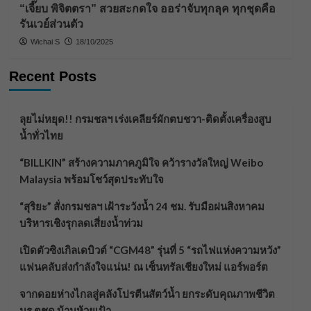
“เจี๊ยบ พิจิตตรา” สวยสะกดใจ ออร่าจับทุกลุค ทุกชุดคือ
รันเวย์ส่วนตัว
Wichai S
18/10/2025
Recent Posts
ลุยไม่หยุด!! กรมชลฯ เร่งเคลียร์ผักตบชวา-ติดตั้งเครื่องสูบ
น้ำทั่วไทย
“BILLKIN” สร้างความภาคภูมิใจ คว้ารางวัลใหญ่ Weibo
Malaysia พร้อมโชว์สุดประทับใจ
“สุริยะ” สั่งกรมชลฯ เฝ้าระวังน้ำ 24 ชม. รับมือฝนสิงหาคม
บริหารเชิงรุกลดเสี่ยงน้ำท่วม
เปิดตัวซิงเกิลเดบิวต์ “CGM48” รุ่นที่ 5 “รถไฟแห่งความหวัง”
แฟนคลับส่งกำลังใจแน่น! ณ เซ็นทรัลเชียงใหม่ แอร์พอร์ต
จากดอยห่างไกลสู่คลังโปรตีนสัตว์น้ำ ยกระดับคุณภาพชีวิต
นร.ตชด.บ้านห้วยเป้า