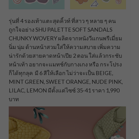
รุ่นที่ 4 รองเท้าแตะสุดคิ้วท์ ที่สาว ๆ หลาย ๆ คน
ถูกใจอย่าง SHU PALETTE SOFT SANDALS
CHUNKY WOVERY ผลิตจากหนังวีแกนพรีเมี่ยม
นิ่ม นุ่ม ด้านหน้าสวมใส่ให้ความสบาย เพิ่มความ
น่ารักด้วยสายคาดหน้าเปีย 2 ตอน ใส่แล้วกระชับ
หน้าเท้า อยากจะแมทช์กับกางเกง หรือ กระโปรง
ก็ได้ทุกลุค มี 6 สีให้เลือก ไม่ว่าจะเป็น BEIGE,
MINT GREEN, SWEET ORANGE, NUDE PINK,
LILAC, LEMON มีตั้งแต่ไซซ์ 35-41 ราคา 1,990
บาท