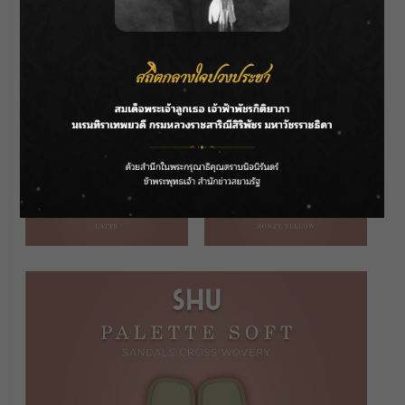
อารมณ์สาวมินิมอล มีให้เลือกถึง 5 สี อย่าง LATTE,
BLACK, GREEN TEA, WHITE CHOC, HONEY
YELLOW เริ่มต้นที่ไซซ์ 35-41 ราคา 1,990 บาท