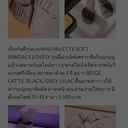
เริ่มกันที่รุ่นแรกSHU PALETTE SOFT
SANDALS LOVELY รุ่นนี้น่าเลิฟเพราะชื่อก็บอกอยู่
แล้ว เหมาะกับสไตล์สาว ๆ ทุกสไตล์ ผลิตจากหนังวี
แกนพรีเมี่ยม สบายตาด้วย 5 สี อย่าง BEIGE,
LATTE, BLACK, GREY, LILAC พื้นลายตารางให้
ความนุ่มทุกสัมผัส คาดหน้าย่น สวมง่ายใส่สบาย มี
ตั้งแต่ไซซ์ 35-41 ราคา 1,590 บาท