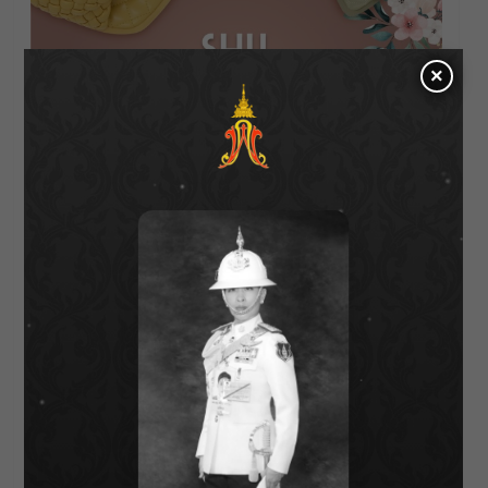
×
ปิดท้ายกับรุ่น SHU PALETTE SOFT
SANDALS CROSS WOVERY ผลิตจากหนังวีแก
นพรีเมี่ยม เป็นอีกรุ่นที่สาวๆทั้งหลายต้องมีไว้ติด
บ้าน ด้วยความนุ่ม สบายของรองเท้า โดดเด่นด้วย
สายคาดหน้าหนังถักแบบไขว้ ขนาด Big Size เรียก
ว่าใครเห็นก็สะดุดตาเพราะดีไซน์สุดเก๋ น่ารัก ให้