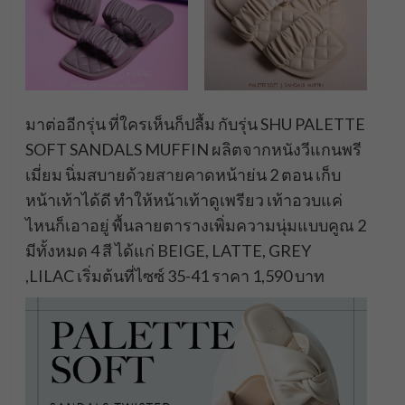
มาต่ออีกรุ่น ที่ใครเห็นก็ปลื้ม กับรุ่น SHU PALETTE
SOFT SANDALS MUFFIN ผลิตจากหนังวีแกนพรี
เมี่ยม นิ่มสบายด้วยสายคาดหน้าย่น 2 ตอน เก็บ
หน้าเท้าได้ดี ทำให้หน้าเท้าดูเพรียว เท้าอวบแค่
ไหนก็เอาอยู่ พื้นลายตารางเพิ่มความนุ่มแบบคูณ 2
มีทั้งหมด 4 สี ได้แก่ BEIGE, LATTE, GREY
,LILAC เริ่มต้นที่ไซซ์ 35-41 ราคา 1,590 บาท