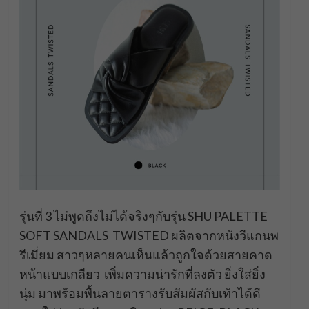
รุ่นที่ 3 ไม่พูดถึงไม่ได้จริงๆกับรุ่น SHU PALETTE
SOFT SANDALS TWISTED ผลิตจากหนังวีแกนพ
รีเมี่ยม สาวๆหลายคนเห็นแล้วถูกใจด้วยสายคาด
หน้าแบบเกลียว เพิ่มความน่ารักที่ลงตัว ยิ่งใส่ยิ่ง
นุ่ม มาพร้อมพื้นลายตารางรับสัมผัสกับเท้าได้ดี