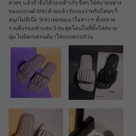
สวยๆ แล้วถ้ายิ่งได้รองเท้าเก๋ๆ ชิคๆ ใส่สบายอย่าง
ของแบรนด์ SHU ด้วยแล้ว รับรองว่าทริปไหนๆ ก็
สนุกไม่มีเบื่อ SHU เลยขอเอาใจสาว ๆ ทั้งหลาย
รวบตึงรองเท้าแตะ 5 รุ่น สุดโดนใจที่ทั้งใส่สบาย
นุ่ม ไม่มีตกเทรนด์มาให้แบบครบถ้วน