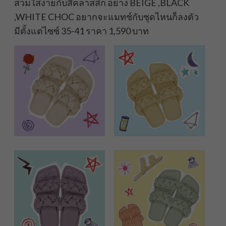
สวมใส่ง่ายกับสีคลาสสิก อย่าง BEIGE ,BLACK
,WHITE CHOC อยากจะแมทช์กับชุดไหนก็ลงตัว
มีตั้งแต่ไซซ์ 35-41 ราคา 1,590 บาท