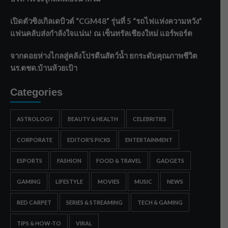
เปิดตัวซิงเกิลเดบิวต์ “CGM48” รุ่นที่ 5 “รถไฟแห่งความหวัง”
แฟนคลับส่งกำลังใจแน่น! ณ เซ็นทรัลเชียงใหม่ แอร์พอร์ต
จากดอยห่างไกลสู่คลังโปรตีนสัตว์น้ำ ยกระดับคุณภาพชีวิต
นร.ตชด.บ้านห้วยเป้า
Categories
ASTROLOGY
BEAUTY & HEALTH
CELEBRITIES
CORPORATE
EDITOR'S PICKS
ENTERTAINMENT
ESPORTS
FASHION
FOOD & TRAVEL
GADGETS
GAMING
LIFESTYLE
MOVIES
MUSIC
NEWS
RED CARPET
SERIES & STREAMING
TECH & GAMING
TIPS & HOW-TO
VIRAL