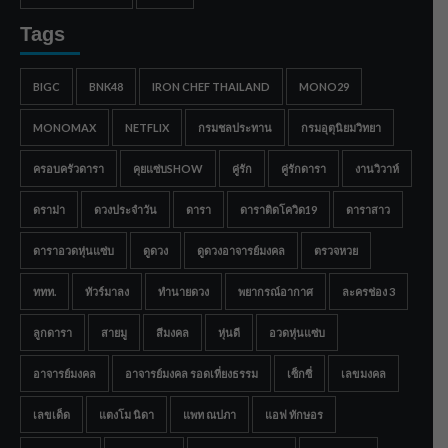
Tags
BIGC
BNK48
IRON CHEF THAILAND
MONO29
MONOMAX
NETFLIX
กรมชลประทาน
กรมอุตุนิยมวิทยา
ครอบครัวดารา
คุยแซ่บSHOW
คู่รัก
คู่รักดารา
งานวิวาห์
ดราม่า
ดวงประจำวัน
ดารา
ดาราติดโควิด19
ดาราสาว
ดาราอวดหุ่นแซ่บ
ดูดวง
ดูดวงอาจารย์มงคล
ตรวจหวย
ททท.
ทัวร์มาลง
ทำนายดวง
พยากรณ์อากาศ
ละครช่อง 3
ลูกดารา
สายมู
สีมงคล
หุ่นดี
อวดหุ่นแซ่บ
อาจารย์มงคล
อาจารย์มงคล รอดเที่ยงธรรม
เซ็กซี่
เลขมงคล
เลขเด็ด
แตงโม นิดา
แพท ณปภา
แอฟ ทักษอร