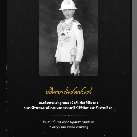
SIAMRATH VARIETY
THE BEST ENTERTAINMENT
Recent Posts
กรมชลฯ รับฟังประชาชน ติดตามแก้ปัญหาโครงการประตู
ระบายน้ำศรีสองรักฯ
‘แมน การิน’ แชร์ความเชื่อชวนคิด! “อยากกินอะไรหลังจาก
ลาโลกนี้ ให้ใส่บาตรสิ่งนั้นไว้ตอนยังมีชีวิต”
ราชเลขานุการในพระองค์ฯ ติดตามโครงการหุบกะพง–ห้วย
ทรายใต้ เสริมความมั่นคงน้ำเพชรบุรี