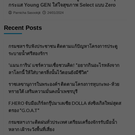
กระแส Young GEN ใส่ใจสุขภาพ Select แบบ Zero
Parnicha Sasookjit
24/01/2024
Recent Posts
กรมชลฯ รับฟังประชาชน ติดตามแก้ปัญหาโครงการประตู
ระบายน้ำศรีสองรักฯ
‘แมน การิน’ แชร์ความเชื่อชวนคิด! “อยากกินอะไรหลังจาก
ลาโลกนี้ ให้ใส่บาตรสิ่งนั้นไว้ตอนยังมีชีวิต”
ราชเลขานุการในพระองค์ฯ ติดตามโครงการหุบกะพง–ห้วย
ทรายใต้ เสริมความมั่นคงน้ำเพชรบุรี
F.HERO จับมือเกิร์ลกรุ๊ปมาเลเซีย DOLLA ส่งซิงเกิลใหม่สุดส
ตรอง “G.O.A.T”
กรมชลฯ เกาะติดฝนทั่วประเทศ เตรียมเครื่องจักรรับมือน้ำ
หลาก เฝ้าระวังพื้นที่เสี่ยง