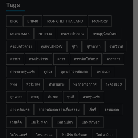
Tags
BIGC
BNK48
IRON CHEF THAILAND
MONO29
MONOMAX
NETFLIX
กรมชลประทาน
กรมอุตุนิยมวิทยา
ครอบครัวดารา
คุยแซ่บSHOW
คู่รัก
คู่รักดารา
งานวิวาห์
ดราม่า
ดวงประจำวัน
ดารา
ดาราติดโควิด19
ดาราสาว
ดาราอวดหุ่นแซ่บ
ดูดวง
ดูดวงอาจารย์มงคล
ตรวจหวย
ททท.
ทัวร์มาลง
ทำนายดวง
พยากรณ์อากาศ
ละครช่อง 3
ลูกดารา
สายมู
สีมงคล
หุ่นดี
อวดหุ่นแซ่บ
อาจารย์มงคล
อาจารย์มงคล รอดเที่ยงธรรม
เซ็กซี่
เลขมงคล
เลขเด็ด
แตงโม นิดา
แพท ณปภา
แอฟ ทักษอร
โมโนแมกซ์
โหนกระแส
ใบเฟิร์น พิมพ์ชนก
ใหม่ ดาวิกา