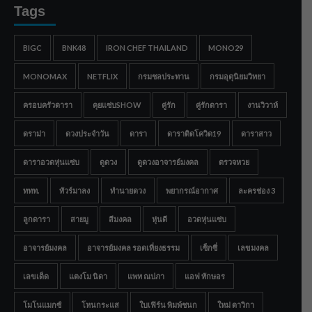
Tags
BIGC
BNK48
IRON CHEF THAILAND
MONO29
MONOMAX
NETFLIX
กรมชลประทาน
กรมอุตุนิยมวิทยา
ครอบครัวดารา
คุยแซ่บSHOW
คู่รัก
คู่รักดารา
งานวิวาห์
ดราม่า
ดวงประจำวัน
ดารา
ดาราติดโควิด19
ดาราสาว
ดาราอวดหุ่นแซ่บ
ดูดวง
ดูดวงอาจารย์มงคล
ตรวจหวย
ททท.
ทัวร์มาลง
ทำนายดวง
พยากรณ์อากาศ
ละครช่อง 3
ลูกดารา
สายมู
สีมงคล
หุ่นดี
อวดหุ่นแซ่บ
อาจารย์มงคล
อาจารย์มงคล รอดเที่ยงธรรม
เซ็กซี่
เลขมงคล
เลขเด็ด
แตงโม นิดา
แพท ณปภา
แอฟ ทักษอร
โมโนแมกซ์
โหนกระแส
ใบเฟิร์น พิมพ์ชนก
ใหม่ ดาวิกา