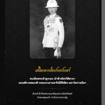
SIAMRATH VARIETY
THE BEST ENTERTAINMENT
Recent Posts
กรมชลฯ รับฟังประชาชน ติดตามแก้ปัญหาโครงการประตู
ระบายน้ำศรีสองรักฯ
‘แมน การิน’ แชร์ความเชื่อชวนคิด! “อยากกินอะไรหลังจาก
ลาโลกนี้ ให้ใส่บาตรสิ่งนั้นไว้ตอนยังมีชีวิต”
ราชเลขานุการในพระองค์ฯ ติดตามโครงการหุบกะพง–ห้วย
ทรายใต้ เสริมความมั่นคงน้ำเพชรบุรี