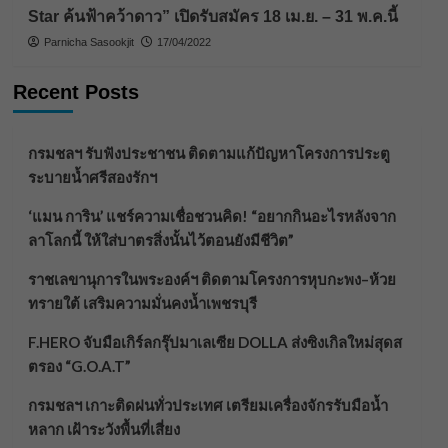
Star ค้นฟ้าคว้าดาว” เปิดรับสมัคร 18 เม.ย. – 31 พ.ค.นี้
Parnicha Sasookjit
17/04/2022
Recent Posts
กรมชลฯ รับฟังประชาชน ติดตามแก้ปัญหาโครงการประตู
ระบายน้ำศรีสองรักฯ
‘แมน การิน’ แชร์ความเชื่อชวนคิด! “อยากกินอะไรหลังจาก
ลาโลกนี้ ให้ใส่บาตรสิ่งนั้นไว้ตอนยังมีชีวิต”
ราชเลขานุการในพระองค์ฯ ติดตามโครงการหุบกะพง–ห้วย
ทรายใต้ เสริมความมั่นคงน้ำเพชรบุรี
F.HERO จับมือเกิร์ลกรุ๊ปมาเลเซีย DOLLA ส่งซิงเกิลใหม่สุดส
ตรอง “G.O.A.T”
กรมชลฯ เกาะติดฝนทั่วประเทศ เตรียมเครื่องจักรรับมือน้ำ
หลาก เฝ้าระวังพื้นที่เสี่ยง