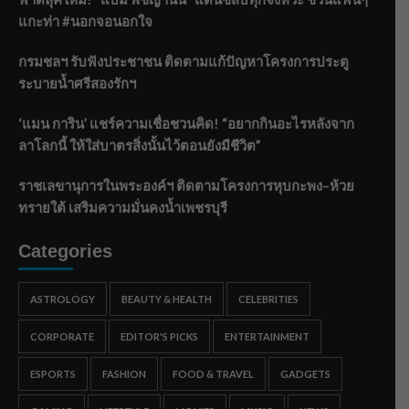
แกะท่า #นอกจอนอกใจ
กรมชลฯ รับฟังประชาชน ติดตามแก้ปัญหาโครงการประตู
ระบายน้ำศรีสองรักฯ
‘แมน การิน’ แชร์ความเชื่อชวนคิด! “อยากกินอะไรหลังจาก
ลาโลกนี้ ให้ใส่บาตรสิ่งนั้นไว้ตอนยังมีชีวิต”
ราชเลขานุการในพระองค์ฯ ติดตามโครงการหุบกะพง–ห้วย
ทรายใต้ เสริมความมั่นคงน้ำเพชรบุรี
Categories
ASTROLOGY
BEAUTY & HEALTH
CELEBRITIES
CORPORATE
EDITOR'S PICKS
ENTERTAINMENT
ESPORTS
FASHION
FOOD & TRAVEL
GADGETS