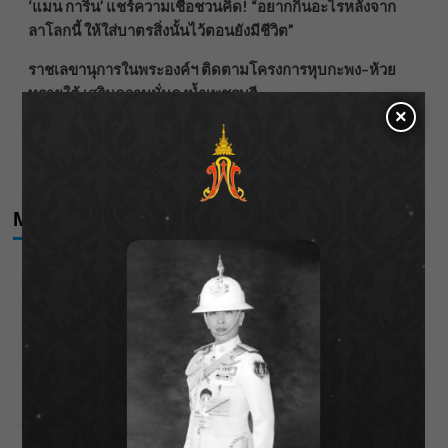
‘แมน การิน’ แชร์ความเชื่อชวนคิด! “อยากกินอะไรหลังจาก
ลาโลกนี้ ให้ใส่บาตรสิ่งนั้นไว้ตอนยังมีชีวิต”
ราชเลขานุการในพระองค์ฯ ติดตามโครงการหุบกะพง–ห้วย
ทรายใต้ เสริมความมั่นคงน้ำเพชรบุรี
×
F.HERO จับมือเกิร์ลกรุ๊ปมาเลเซีย DOLLA ส่งซิงเกิลใหม่สุดส
ตรอง “G.O.A.T”
Meta
Log in
Entries feed
Comments feed
WordPress.org