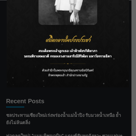
SIAMRATH VARIETY
THE BEST ENTERTAINMENT
Recent Posts
ชลประทานเชียงใหม่เร่งพร่องน้ำแม่น้ำปิง รับมวลน้ำเหนือ ย้ำ
ยังไม่ล้นตลิ่ง
ฟาดลุคใหม่! “แบม พิชญานิน” แดนซ์สับทุกจังหวะ ชวนแฟนๆ