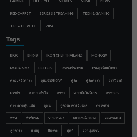
GAMING
LIFESTYLE
MOVIES
MUSIC
NEWS
RED CARPET
SERIES & STREAMING
TECH & GAMING
TIPS & HOW-TO
VIRAL
Tags
BIGC
BNK48
IRON CHEF THAILAND
MONO29
MONOMAX
NETFLIX
กรมชลประทาน
กรมอุตุนิยมวิทยา
ครอบครัวดารา
คุยแซ่บSHOW
คู่รัก
คู่รักดารา
งานวิวาห์
ดราม่า
ดวงประจำวัน
ดารา
ดาราติดโควิด19
ดาราสาว
ดาราอวดหุ่นแซ่บ
ดูดวง
ดูดวงอาจารย์มงคล
ตรวจหวย
ททท.
ทัวร์มาลง
ทำนายดวง
พยากรณ์อากาศ
ละครช่อง 3
ลูกดารา
สายมู
สีมงคล
หุ่นดี
อวดหุ่นแซ่บ