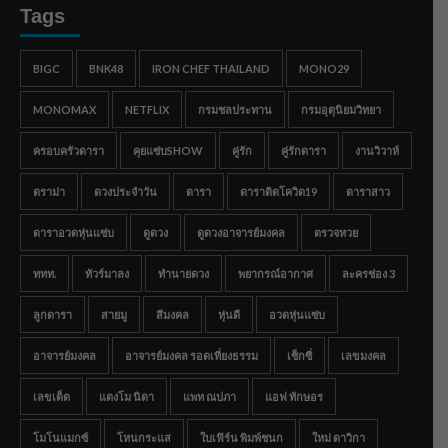
Tags
BIGC
BNK48
IRON CHEF THAILAND
MONO29
MONOMAX
NETFLIX
กรมชลประทาน
กรมอุตุนิยมวิทยา
ครอบครัวดารา
คุยแซ่บSHOW
คู่รัก
คู่รักดารา
งานวิวาห์
ดราม่า
ดวงประจำวัน
ดารา
ดาราติดโควิด19
ดาราสาว
ดาราอวดหุ่นแซ่บ
ดูดวง
ดูดวงอาจารย์มงคล
ตรวจหวย
ททท.
ทัวร์มาลง
ทำนายดวง
พยากรณ์อากาศ
ละครช่อง 3
ลูกดารา
สายมู
สีมงคล
หุ่นดี
อวดหุ่นแซ่บ
อาจารย์มงคล
อาจารย์มงคล รอดเที่ยงธรรม
เซ็กซี่
เลขมงคล
เลขเด็ด
แตงโม นิดา
แพท ณปภา
แอฟ ทักษอร
โมโนแมกซ์
โหนกระแส
ใบเฟิร์น พิมพ์ชนก
ใหม่ ดาวิกา