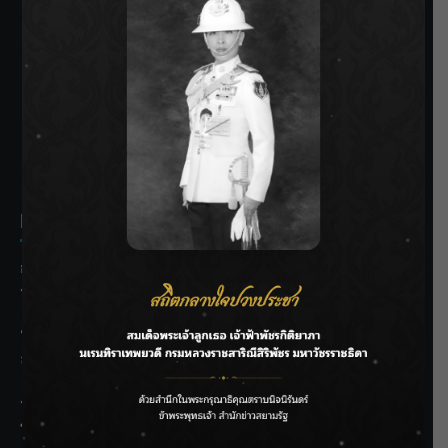
SIAMRATH VARIETY
THE BEST ENTERTAINMENT
Recent Posts
กรมชลฯ รับฟังประชาชน ติดตามแก้ปัญหาโครงการประตู
ระบายน้ำศรีสองรักฯ
‘แมน การิน’ แชร์ความเชื่อชวนคิด! “อยากกินอะไรหลังจาก
ลาโลกนี้ ให้ใส่บาตรสิ่งนั้นไว้ตอนยังมีชีวิต”
ราชเลขานุการในพระองค์ฯ ติดตามโครงการหุบกะพง–ห้วย
ทรายใต้ เสริมความมั่นคงน้ำเพชรบุรี