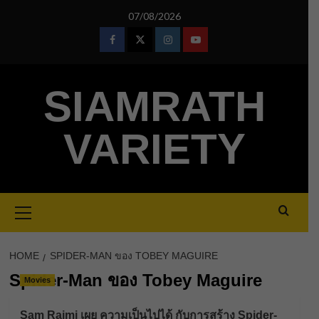
Skip
07/08/2026
to
content
Facebook
Twitter
Instagram
Youtube
SIAMRATH
VARIETY
Primary
Menu
HOME
SPIDER-MAN ของ TOBEY MAGUIRE
Spider-Man ของ Tobey Maguire
Movies
Sam Raimi เผย ความเป็นไปได้ กับการสร้าง Spider-