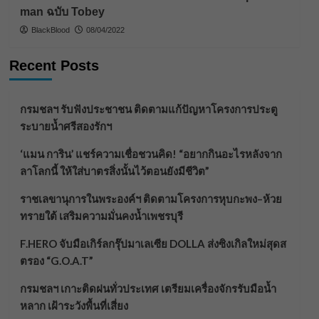
man ฉบับ Tobey
BlackBlood
08/04/2022
Recent Posts
กรมชลฯ รับฟังประชาชน ติดตามแก้ปัญหาโครงการประตู
ระบายน้ำศรีสองรักฯ
‘แมน การิน’ แชร์ความเชื่อชวนคิด! “อยากกินอะไรหลังจาก
ลาโลกนี้ ให้ใส่บาตรสิ่งนั้นไว้ตอนยังมีชีวิต”
ราชเลขานุการในพระองค์ฯ ติดตามโครงการหุบกะพง–ห้วย
ทรายใต้ เสริมความมั่นคงน้ำเพชรบุรี
F.HERO จับมือเกิร์ลกรุ๊ปมาเลเซีย DOLLA ส่งซิงเกิลใหม่สุดส
ตรอง “G.O.A.T”
กรมชลฯ เกาะติดฝนทั่วประเทศ เตรียมเครื่องจักรรับมือน้ำ
หลาก เฝ้าระวังพื้นที่เสี่ยง