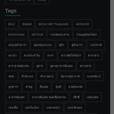
Tags
BIGC
BNK48
IRON CHEF THAILAND
MONO29
MONOMAX
NETFLIX
กรมชลประทาน
กรมอุตุนิยมวิทยา
ครอบครัวดารา
คุยแซ่บSHOW
คู่รัก
คู่รักดารา
งานวิวาห์
ดราม่า
ดวงประจำวัน
ดารา
ดาราติดโควิด19
ดาราสาว
ดาราอวดหุ่นแซ่บ
ดูดวง
ดูดวงอาจารย์มงคล
ตรวจหวย
ททท.
ทัวร์มาลง
ทำนายดวง
พยากรณ์อากาศ
ละครช่อง 3
ลูกดารา
สายมู
สีมงคล
หุ่นดี
อวดหุ่นแซ่บ
อาจารย์มงคล
อาจารย์มงคล รอดเที่ยงธรรม
เซ็กซี่
เลขมงคล
เลขเด็ด
แตงโม นิดา
แพท ณปภา
แอฟ ทักษอร