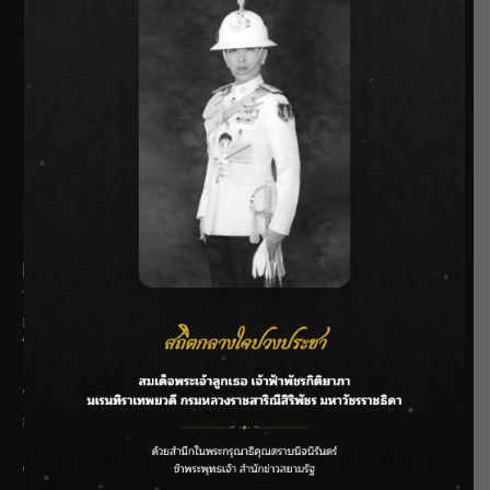
SIAMRATH VARIETY
THE BEST ENTERTAINMENT
Recent Posts
กรมประมงฟื้น “บ้านธารทอง” จากป่าเสื่อมโทรม สู่แหล่ง
โปรตีนยั่งยืนตามพระราชดำริ
“MARQUISE (มาร์คีส์) บุกตลาดโกลบอลต่อเนื่อง ส่งซิงเกิลที่
สอง “IRONIC” เปลี่ยนความเจ็บให้กลายเป็นการเอาคืน”
ชลประทานเชียงใหม่เร่งพร่องน้ำแม่น้ำปิง รับมวลน้ำเหนือ ย้ำ