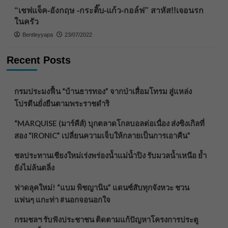
“เชฟแจ็ค-อังกฤษ -กระติ๊บ-แก้ว-กอล์ฟ” สาหัส!!เจอนรก
ในครัว
Bentleyyapa
23/07/2022
Recent Posts
กรมประมงฟื้น “บ้านธารทอง” จากป่าเสื่อมโทรม สู่แหล่ง
โปรตีนยั่งยืนตามพระราชดำริ
“MARQUISE (มาร์คีส์) บุกตลาดโกลบอลต่อเนื่อง ส่งซิงเกิลที่
สอง “IRONIC” เปลี่ยนความเจ็บให้กลายเป็นการเอาคืน”
ชลประทานเชียงใหม่เร่งพร่องน้ำแม่น้ำปิง รับมวลน้ำเหนือ ย้ำ
ยังไม่ล้นตลิ่ง
ฟาดลุคใหม่! “แบม พิชญานิน” แดนซ์สับทุกจังหวะ ชวน
แฟนๆ แกะท่า #นอกจอนอกใจ
กรมชลฯ รับฟังประชาชน ติดตามแก้ปัญหาโครงการประตู