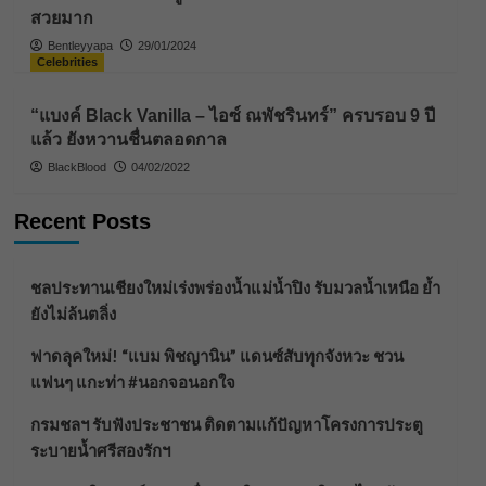
สวยมาก
Bentleyyapa
29/01/2024
Celebrities
“แบงค์ Black Vanilla – ไอซ์ ณพัชรินทร์” ครบรอบ 9 ปี
แล้ว ยังหวานชื่นตลอดกาล
BlackBlood
04/02/2022
Recent Posts
ชลประทานเชียงใหม่เร่งพร่องน้ำแม่น้ำปิง รับมวลน้ำเหนือ ย้ำ
ยังไม่ล้นตลิ่ง
ฟาดลุคใหม่! “แบม พิชญานิน” แดนซ์สับทุกจังหวะ ชวน
แฟนๆ แกะท่า #นอกจอนอกใจ
กรมชลฯ รับฟังประชาชน ติดตามแก้ปัญหาโครงการประตู
ระบายน้ำศรีสองรักฯ