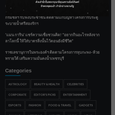
แกะท่า #นอกจอนอกใจ
กรมชลฯ รับฟังประชาชน ติดตามแก้ปัญหาโครงการประตู
ระบายน้ำศรีสองรักฯ
‘แมน การิน’ แชร์ความเชื่อชวนคิด! “อยากกินอะไรหลังจาก
ลาโลกนี้ ให้ใส่บาตรสิ่งนั้นไว้ตอนยังมีชีวิต”
ราชเลขานุการในพระองค์ฯ ติดตามโครงการหุบกะพง–ห้วย
ทรายใต้ เสริมความมั่นคงน้ำเพชรบุรี
Categories
ASTROLOGY
BEAUTY & HEALTH
CELEBRITIES
CORPORATE
EDITOR'S PICKS
ENTERTAINMENT
ESPORTS
FASHION
FOOD & TRAVEL
GADGETS