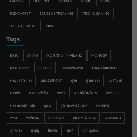
GAMING
LIFESTYLE
MOVIES
MUSIC
NEWS
RED CARPET
SERIES & STREAMING
TECH & GAMING
TIPS & HOW-TO
VIRAL
Tags
BIGC
BNK48
IRON CHEF THAILAND
MONO29
MONOMAX
NETFLIX
กรมชลประทาน
กรมอุตุนิยมวิทยา
ครอบครัวดารา
คุยแซ่บSHOW
คู่รัก
คู่รักดารา
งานวิวาห์
ดราม่า
ดวงประจำวัน
ดารา
ดาราติดโควิด19
ดาราสาว
ดาราอวดหุ่นแซ่บ
ดูดวง
ดูดวงอาจารย์มงคล
ตรวจหวย
ททท.
ทัวร์มาลง
ทำนายดวง
พยากรณ์อากาศ
ละครช่อง 3
ลูกดารา
สายมู
สีมงคล
หุ่นดี
อวดหุ่นแซ่บ