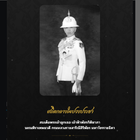
SIAMRATH VARIETY
THE BEST ENTERTAINMENT
Recent Posts
ชลประทานเชียงใหม่เร่งพร่องน้ำแม่น้ำปิง รับมวลน้ำเหนือ ย้ำ
ยังไม่ล้นตลิ่ง
ฟาดลุคใหม่! “แบม พิชญานิน” แดนซ์สับทุกจังหวะ ชวนแฟนๆ