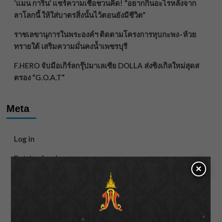
‘แมน การิน’ แชร์ความเชื่อชวนคิด! “อยากกินอะไรหลังจาก
ลาโลกนี้ ให้ใส่บาตรสิ่งนั้นไว้ตอนยังมีชีวิต”
ราชเลขานุการในพระองค์ฯ ติดตามโครงการหุบกะพง–ห้วย
ทรายใต้ เสริมความมั่นคงน้ำเพชรบุรี
F.HERO จับมือเกิร์ลกรุ๊ปมาเลเซีย DOLLA ส่งซิงเกิลใหม่สุดส
ตรอง “G.O.A.T”
Meta
Log in
Entries feed
×
Comments feed
WordPress.org