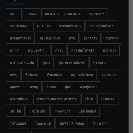
BIGC
BNK48
IRON CHEF THAILAND
MONO29
MONOMAX
NETFLIX
กรมชลประทาน
กรมอุตุนิยมวิทยา
ครอบครัวดารา
คุยแซ่บSHOW
คู่รัก
คู่รักดารา
งานวิวาห์
ดราม่า
ดวงประจำวัน
ดารา
ดาราติดโควิด19
ดาราสาว
ดาราอวดหุ่นแซ่บ
ดูดวง
ดูดวงอาจารย์มงคล
ตรวจหวย
ททท.
ทัวร์มาลง
ทำนายดวง
พยากรณ์อากาศ
ละครช่อง 3
ลูกดารา
สายมู
สีมงคล
หุ่นดี
อวดหุ่นแซ่บ
อาจารย์มงคล
อาจารย์มงคล รอดเที่ยงธรรม
เซ็กซี่
เลขมงคล
เลขเด็ด
แตงโม นิดา
แพท ณปภา
แอฟ ทักษอร
โมโนแมกซ์
โหนกระแส
ใบเฟิร์น พิมพ์ชนก
ใหม่ ดาวิกา