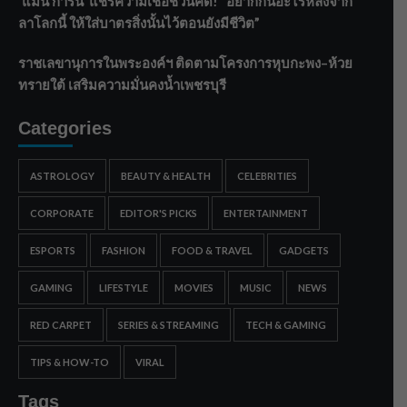
‘แมน การิน’ แชร์ความเชื่อชวนคิด! “อยากกินอะไรหลังจาก
ลาโลกนี้ ให้ใส่บาตรสิ่งนั้นไว้ตอนยังมีชีวิต”
ราชเลขานุการในพระองค์ฯ ติดตามโครงการหุบกะพง–ห้วย
ทรายใต้ เสริมความมั่นคงน้ำเพชรบุรี
Categories
ASTROLOGY
BEAUTY & HEALTH
CELEBRITIES
CORPORATE
EDITOR'S PICKS
ENTERTAINMENT
ESPORTS
FASHION
FOOD & TRAVEL
GADGETS
GAMING
LIFESTYLE
MOVIES
MUSIC
NEWS
RED CARPET
SERIES & STREAMING
TECH & GAMING
TIPS & HOW-TO
VIRAL
Tags