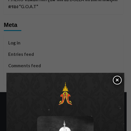
ตรอง “G.O.A.T”
Meta
Log in
Entries feed
Comments feed
WordPress.org
×