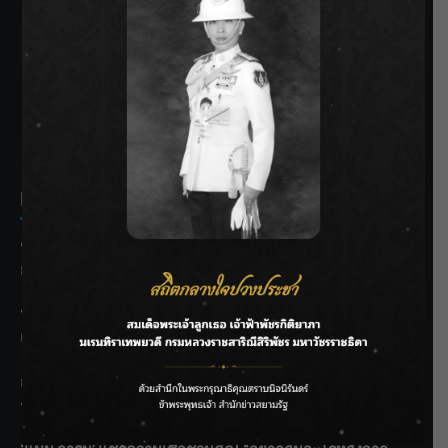
SIAMRATH VARIETY
THE BEST ENTERTAINMENT
Recent Posts
ชลประทานเชียงใหม่เร่งพร่องน้ำแม่น้ำปิง รับมวลน้ำเหนือ ย้ำ
ยังไม่ล้นตลิ่ง
ฟาดลุคใหม่! “แบม พิชญานิน” แดนซ์สับทุกจังหวะ ชวนแฟนๆ
แกะท่า #นอกจอนอกใจ
กรมชลฯ รับฟังประชาชน ติดตามแก้ปัญหาโครงการประตู
ระบายน้ำศรีสองรักฯ