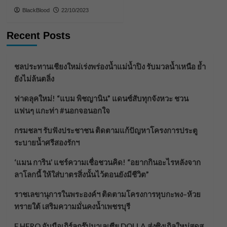
BlackBlood
22/10/2023
Recent Posts
ชลประทานเชียงใหม่เร่งพร่องน้ำแม่น้ำปิง รับมวลน้ำเหนือ ย้ำ
ยังไม่ล้นตลิ่ง
ฟาดลุคใหม่! “แบม พิชญานิน” แดนซ์สับทุกจังหวะ ชวน
แฟนๆ แกะท่า #นอกจอนอกใจ
กรมชลฯ รับฟังประชาชน ติดตามแก้ปัญหาโครงการประตู
ระบายน้ำศรีสองรักฯ
‘แมน การิน’ แชร์ความเชื่อชวนคิด! “อยากกินอะไรหลังจาก
ลาโลกนี้ ให้ใส่บาตรสิ่งนั้นไว้ตอนยังมีชีวิต”
ราชเลขานุการในพระองค์ฯ ติดตามโครงการหุบกะพง–ห้วย
ทรายใต้ เสริมความมั่นคงน้ำเพชรบุรี
F.HERO จับมือเกิร์ลกรุ๊ปมาเลเซีย DOLLA ส่งซิงเกิลใหม่สุดส