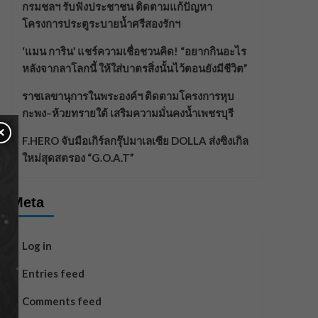
กรมชลฯ รับฟังประชาชน ติดตามแก้ปัญหา
โครงการประตูระบายน้ำศรีสองรักฯ
‘แมน การิน’ แชร์ความเชื่อชวนคิด! “อยากกินอะไร
หลังจากลาโลกนี้ ให้ใส่บาตรสิ่งนั้นไว้ตอนยังมีชีวิต”
ราชเลขานุการในพระองค์ฯ ติดตามโครงการหุบ
กะพง–ห้วยทรายใต้ เสริมความมั่นคงน้ำเพชรบุรี
×
F.HERO จับมือเกิร์ลกรุ๊ปมาเลเซีย DOLLA ส่งซิงเกิล
ใหม่สุดสตรอง “G.O.A.T”
Meta
Log in
Entries feed
Comments feed