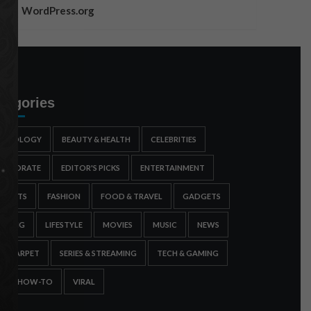
WordPress.org
tegories
STROLOGY
BEAUTY & HEALTH
CELEBRITIES
ORPORATE
EDITOR'S PICKS
ENTERTAINMENT
SPORTS
FASHION
FOOD & TRAVEL
GADGETS
AMING
LIFESTYLE
MOVIES
MUSIC
NEWS
ED CARPET
SERIES & STREAMING
TECH & GAMING
IPS & HOW-TO
VIRAL