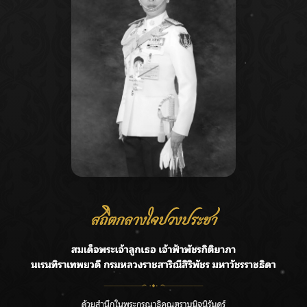
Recent Posts
Ca
ชลประทานเชียงใหม่เร่งพร่องน้ำแม่น้ำปิง รับมวลน้ำเหนือ ย้ำ
A
ยังไม่ล้นตลิ่ง
C
ฟาดลุคใหม่! “แบม พิชญานิน” แดนซ์สับทุกจังหวะ ชวนแฟนๆ
E
แกะท่า #นอกจอนอกใจ
G
กรมชลฯ รับฟังประชาชน ติดตามแก้ปัญหาโครงการประตู
ระบายน้ำศรีสองรักฯ
R
‘แมน การิน’ แชร์ความเชื่อชวนคิด! “อยากกินอะไรหลังจาก
T
ลาโลกนี้ ให้ใส่บาตรสิ่งนั้นไว้ตอนยังมีชีวิต”