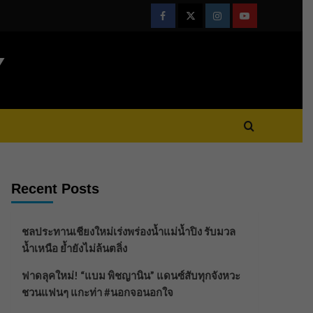
Facebook
Twitter
Instagram
Youtube
Y
Recent Posts
ชลประทานเชียงใหม่เร่งพร่องน้ำแม่น้ำปิง รับมวล
น้ำเหนือ ย้ำยังไม่ล้นตลิ่ง
ฟาดลุคใหม่! “แบม พิชญานิน” แดนซ์สับทุกจังหวะ
ชวนแฟนๆ แกะท่า #นอกจอนอกใจ