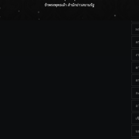
Ta
ราชเลขานุการในพระองค์ฯ ติดตามโครงการหุบกะพง–ห้วย
ทรายใต้ เสริมความมั่นคงน้ำเพชรบุรี
B
M
ค
งา
ด
ต
ละ
อว
เซ็
แ