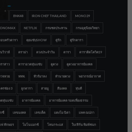
gs
IGC
BNK48
IRON CHEF THAILAND
MONO29
ONOMAX
NETFLIX
กรมชลประทาน
กรมอุตุนิยมวิทยา
รอบครัวดารา
คุยแซ่บSHOW
คู่รัก
คู่รักดารา
นวิวาห์
ดราม่า
ดวงประจำวัน
ดารา
ดาราติดโควิด19
าราสาว
ดาราอวดหุ่นแซ่บ
ดูดวง
ดูดวงอาจารย์มงคล
รวจหวย
ททท.
ทัวร์มาลง
ทำนายดวง
พยากรณ์อากาศ
ครช่อง 3
ลูกดารา
สายมู
สีมงคล
หุ่นดี
ดหุ่นแซ่บ
อาจารย์มงคล
อาจารย์มงคล รอดเที่ยงธรรม
กซี่
เลขมงคล
เลขเด็ด
แตงโม นิดา
แพท ณปภา
อฟ ทักษอร
โมโนแมกซ์
โหนกระแส
ใบเฟิร์น พิมพ์ชนก