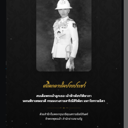
SIAMRATH VARIETY
THE BEST ENTERTAINMENT
Recent Posts
กรมชลฯ รับฟังประชาชน ติดตามแก้ปัญหาโครงการประตู
ระบายน้ำศรีสองรักฯ
‘แมน การิน’ แชร์ความเชื่อชวนคิด! “อยากกินอะไรหลังจาก
ลาโลกนี้ ให้ใส่บาตรสิ่งนั้นไว้ตอนยังมีชีวิต”
ราชเลขานุการในพระองค์ฯ ติดตามโครงการหุบกะพง–ห้วย
ทรายใต้ เสริมความมั่นคงน้ำเพชรบุรี