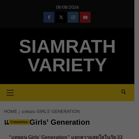
Skip
08/08/2026
to
content
Facebook
Twitter
Instagram
Youtube
SIAMRATH
VARIETY
Primary
Menu
HOME
แทยอน GIRLS’ GENERATION
แทยอน Girls’ Generation
Celebrities
“แทยอน Girls’ Generation” แจกความสดใสในวัย 33