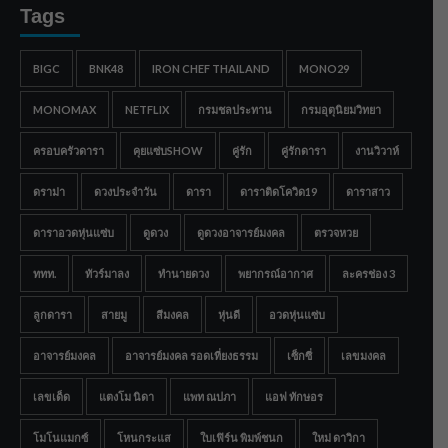
Tags
BIGC
BNK48
IRON CHEF THAILAND
MONO29
MONOMAX
NETFLIX
กรมชลประทาน
กรมอุตุนิยมวิทยา
ครอบครัวดารา
คุยแซ่บSHOW
คู่รัก
คู่รักดารา
งานวิวาห์
ดราม่า
ดวงประจำวัน
ดารา
ดาราติดโควิด19
ดาราสาว
ดาราอวดหุ่นแซ่บ
ดูดวง
ดูดวงอาจารย์มงคล
ตรวจหวย
ททท.
ทัวร์มาลง
ทำนายดวง
พยากรณ์อากาศ
ละครช่อง 3
ลูกดารา
สายมู
สีมงคล
หุ่นดี
อวดหุ่นแซ่บ
อาจารย์มงคล
อาจารย์มงคล รอดเที่ยงธรรม
เซ็กซี่
เลขมงคล
เลขเด็ด
แตงโม นิดา
แพท ณปภา
แอฟ ทักษอร
โมโนแมกซ์
โหนกระแส
ใบเฟิร์น พิมพ์ชนก
ใหม่ ดาวิกา