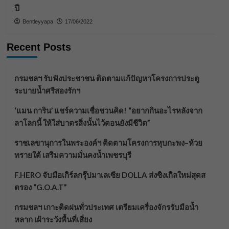
ปี
Bentleyyapa
17/06/2022
Recent Posts
กรมชลฯ รับฟังประชาชน ติดตามแก้ปัญหาโครงการประตู
ระบายน้ำศรีสองรักฯ
‘แมน การิน’ แชร์ความเชื่อชวนคิด! “อยากกินอะไรหลังจาก
ลาโลกนี้ ให้ใส่บาตรสิ่งนั้นไว้ตอนยังมีชีวิต”
ราชเลขานุการในพระองค์ฯ ติดตามโครงการหุบกะพง–ห้วย
ทรายใต้ เสริมความมั่นคงน้ำเพชรบุรี
F.HERO จับมือเกิร์ลกรุ๊ปมาเลเซีย DOLLA ส่งซิงเกิลใหม่สุดส
ตรอง “G.O.A.T”
กรมชลฯ เกาะติดฝนทั่วประเทศ เตรียมเครื่องจักรรับมือน้ำ
หลาก เฝ้าระวังพื้นที่เสี่ยง