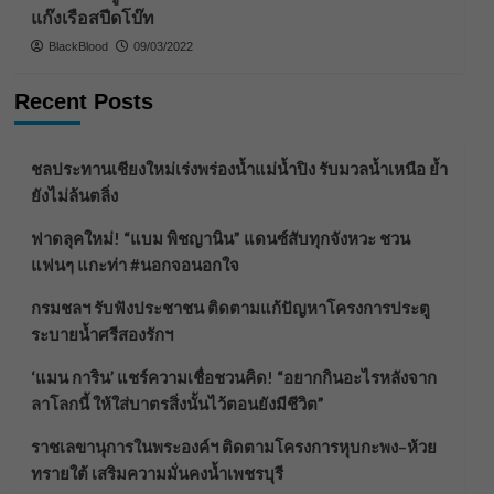
แก๊งเรือสปีดโบ๊ท
BlackBlood
09/03/2022
Recent Posts
ชลประทานเชียงใหม่เร่งพร่องน้ำแม่น้ำปิง รับมวลน้ำเหนือ ย้ำ
ยังไม่ล้นตลิ่ง
ฟาดลุคใหม่! “แบม พิชญานิน” แดนซ์สับทุกจังหวะ ชวน
แฟนๆ แกะท่า #นอกจอนอกใจ
กรมชลฯ รับฟังประชาชน ติดตามแก้ปัญหาโครงการประตู
ระบายน้ำศรีสองรักฯ
‘แมน การิน’ แชร์ความเชื่อชวนคิด! “อยากกินอะไรหลังจาก
ลาโลกนี้ ให้ใส่บาตรสิ่งนั้นไว้ตอนยังมีชีวิต”
ราชเลขานุการในพระองค์ฯ ติดตามโครงการหุบกะพง–ห้วย
ทรายใต้ เสริมความมั่นคงน้ำเพชรบุรี