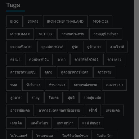
Tags
BIGC
BNK48
IRON CHEF THAILAND
MONO29
MONOMAX
NETFLIX
กรมชลประทาน
กรมอุตุนิยมวิทยา
ครอบครัวดารา
คุยแซ่บSHOW
คู่รัก
คู่รักดารา
งานวิวาห์
ดราม่า
ดวงประจำวัน
ดารา
ดาราติดโควิด19
ดาราสาว
ดาราอวดหุ่นแซ่บ
ดูดวง
ดูดวงอาจารย์มงคล
ตรวจหวย
ททท.
ทัวร์มาลง
ทำนายดวง
พยากรณ์อากาศ
ละครช่อง 3
ลูกดารา
สายมู
สีมงคล
หุ่นดี
อวดหุ่นแซ่บ
อาจารย์มงคล
อาจารย์มงคล รอดเที่ยงธรรม
เซ็กซี่
เลขมงคล
เลขเด็ด
แตงโม นิดา
แพท ณปภา
แอฟ ทักษอร
โมโนแมกซ์
โหนกระแส
ใบเฟิร์น พิมพ์ชนก
ใหม่ ดาวิกา