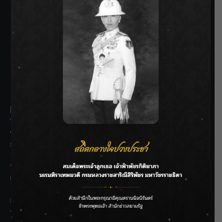
SIAMRATH VARIETY
THE BEST ENTERTAINMENT
Recent Posts
ชลประทานเชียงใหม่เร่งพร่องน้ำแม่น้ำปิง รับมวลน้ำเหนือ ย้ำ
ยังไม่ล้นตลิ่ง
ฟาดลุคใหม่! “แบม พิชญานิน” แดนซ์สับทุกจังหวะ ชวนแฟนๆ
แกะท่า #นอกจอนอกใจ
กรมชลฯ รับฟังประชาชน ติดตามแก้ปัญหาโครงการประตู
ระบายน้ำศรีสองรักฯ