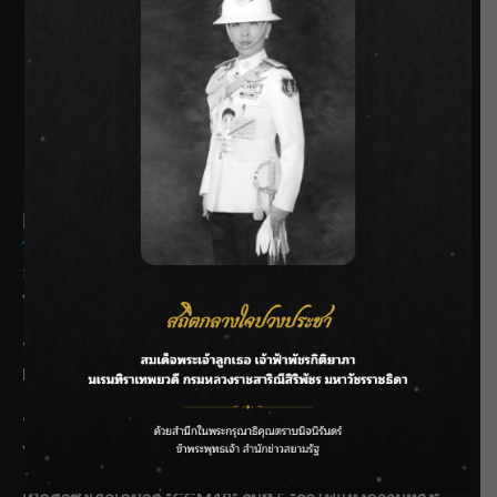
SIAMRATH VARIETY
THE BEST ENTERTAINMENT
Recent Posts
ลุยไม่หยุด!! กรมชลฯ เร่งเคลียร์ผักตบชวา-ติดตั้งเครื่องสูบน้ำ
ทั่วไทย
“BILLKIN” สร้างความภาคภูมิใจ คว้ารางวัลใหญ่ Weibo
Malaysia พร้อมโชว์สุดประทับใจ
“สุริยะ” สั่งกรมชลฯ เฝ้าระวังน้ำ 24 ชม. รับมือฝนสิงหาคม
บริหารเชิงรุกลดเสี่ยงน้ำท่วม