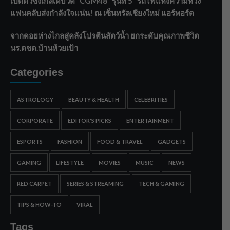
เปิดตัวซิงเกิลเดบิวต์ “CGM48” รุ่นที่ 5 “รถไฟแห่งความหวัง”
แฟนคลับส่งกำลังใจแน่น! ณ เซ็นทรัลเชียงใหม่ แอร์พอร์ต
จากดอยห่างไกลสู่คลังโปรตีนสัตว์น้ำ ยกระดับคุณภาพชีวิต
นร.ตชด.บ้านห้วยเป้า
Categories
ASTROLOGY
BEAUTY & HEALTH
CELEBRITIES
CORPORATE
EDITOR'S PICKS
ENTERTAINMENT
ESPORTS
FASHION
FOOD & TRAVEL
GADGETS
GAMING
LIFESTYLE
MOVIES
MUSIC
NEWS
RED CARPET
SERIES & STREAMING
TECH & GAMING
TIPS & HOW-TO
VIRAL
Tags