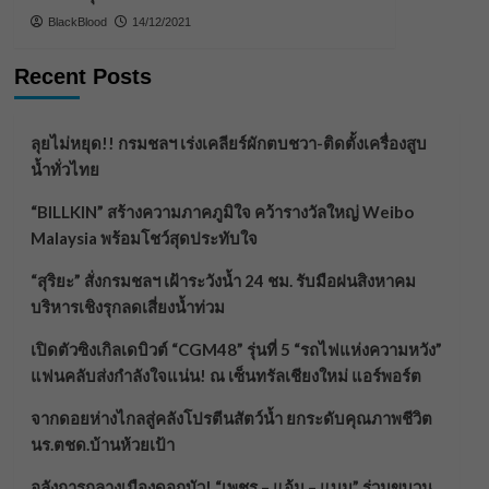
BlackBlood
14/12/2021
Recent Posts
ลุยไม่หยุด!! กรมชลฯ เร่งเคลียร์ผักตบชวา-ติดตั้งเครื่องสูบ
น้ำทั่วไทย
“BILLKIN” สร้างความภาคภูมิใจ คว้ารางวัลใหญ่ Weibo
Malaysia พร้อมโชว์สุดประทับใจ
“สุริยะ” สั่งกรมชลฯ เฝ้าระวังน้ำ 24 ชม. รับมือฝนสิงหาคม
บริหารเชิงรุกลดเสี่ยงน้ำท่วม
เปิดตัวซิงเกิลเดบิวต์ “CGM48” รุ่นที่ 5 “รถไฟแห่งความหวัง”
แฟนคลับส่งกำลังใจแน่น! ณ เซ็นทรัลเชียงใหม่ แอร์พอร์ต
จากดอยห่างไกลสู่คลังโปรตีนสัตว์น้ำ ยกระดับคุณภาพชีวิต
นร.ตชด.บ้านห้วยเป้า
อลังการกลางเมืองดอกบัว! “เพชร – แอ้ม – แบม” ร่วมขบวน