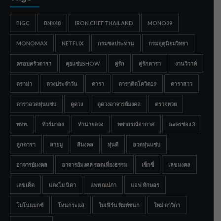
BIGC
BNK48
IRON CHEF THAILAND
MONO29
MONOMAX
NETFLIX
กรมชลประทาน
กรมอุตุนิยมวิทยา
ครอบครัวดารา
คุยแซ่บSHOW
คู่รัก
คู่รักดารา
งานวิวาห์
ดราม่า
ดวงประจำวัน
ดารา
ดาราติดโควิด19
ดาราสาว
ดาราอวดหุ่นแซ่บ
ดูดวง
ดูดวงอาจารย์มงคล
ตรวจหวย
ททท.
ทัวร์มาลง
ทำนายดวง
พยากรณ์อากาศ
ละครช่อง 3
ลูกดารา
สายมู
สีมงคล
หุ่นดี
อวดหุ่นแซ่บ
อาจารย์มงคล
อาจารย์มงคล รอดเที่ยงธรรม
เซ็กซี่
เลขมงคล
เลขเด็ด
แตงโม นิดา
แพท ณปภา
แอฟ ทักษอร
โมโนแมกซ์
โหนกระแส
ใบเฟิร์น พิมพ์ชนก
ใหม่ ดาวิกา