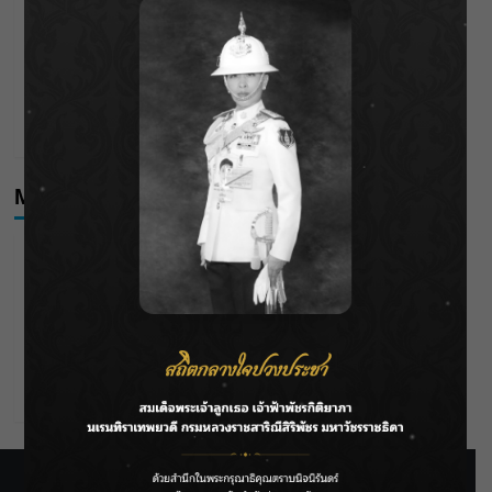
กรมชลฯ เกาะติดฝนทั่วประเทศ เตรียมเครื่องจักรรับมือน้ำ
หลาก เฝ้าระวังพื้นที่เสี่ยง
เดือดโค้งสุดท้าย! “ภณ ณวัสน์ – จีน่า ญีนา” ส่ง “ธาตรี” เรต
ติ้งพุ่ง พาคนดูแห่ลุ้นบทสรุป 10 สิงหาคมนี้ !
Meta
Log in
Entries feed
Comments feed
WordPress.org