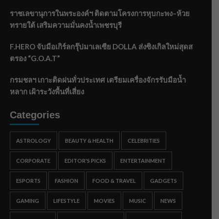
ราชเลขานุการในพระองค์ฯ ติดตามโครงการหุบกะพง–ห้วย
ทรายใต้ เสริมความมั่นคงน้ำเพชรบุรี
F.HERO จับมือเกิร์ลกรุ๊ปมาเลเซีย DOLLA ส่งซิงเกิลใหม่สุดส
ตรอง “G.O.A.T”
กรมชลฯ เกาะติดฝนทั่วประเทศ เตรียมเครื่องจักรรับมือน้ำ
หลาก เฝ้าระวังพื้นที่เสี่ยง
Categories
ASTROLOGY
BEAUTY & HEALTH
CELEBRITIES
CORPORATE
EDITOR'S PICKS
ENTERTAINMENT
ESPORTS
FASHION
FOOD & TRAVEL
GADGETS
GAMING
LIFESTYLE
MOVIES
MUSIC
NEWS