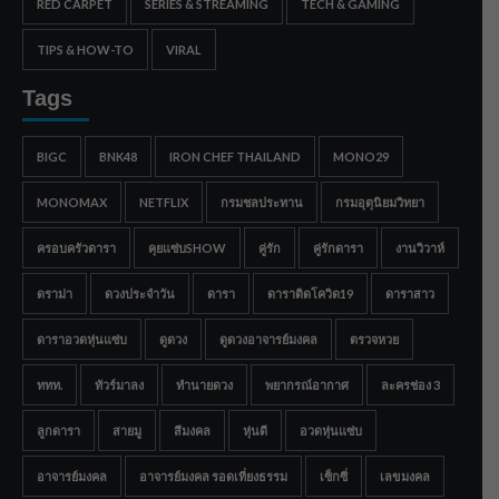
RED CARPET
SERIES & STREAMING
TECH & GAMING
TIPS & HOW-TO
VIRAL
Tags
BIGC
BNK48
IRON CHEF THAILAND
MONO29
MONOMAX
NETFLIX
กรมชลประทาน
กรมอุตุนิยมวิทยา
ครอบครัวดารา
คุยแซ่บSHOW
คู่รัก
คู่รักดารา
งานวิวาห์
ดราม่า
ดวงประจำวัน
ดารา
ดาราติดโควิด19
ดาราสาว
ดาราอวดหุ่นแซ่บ
ดูดวง
ดูดวงอาจารย์มงคล
ตรวจหวย
ททท.
ทัวร์มาลง
ทำนายดวง
พยากรณ์อากาศ
ละครช่อง 3
ลูกดารา
สายมู
สีมงคล
หุ่นดี
อวดหุ่นแซ่บ
อาจารย์มงคล
อาจารย์มงคล รอดเที่ยงธรรม
เซ็กซี่
เลขมงคล