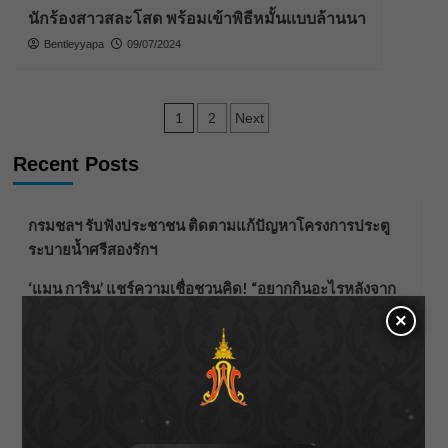
นักร้องสาวสละโสด พร้อมเข้าพิธีหมั้นเเบบล้านนา
Bentleyyapa
09/07/2024
Posts
1
2
Next
pagination
Recent Posts
กรมชลฯ รับฟังประชาชน ติดตามแก้ปัญหาโครงการประตู
ระบายน้ำศรีสองรักฯ
‘แมน การิน’ แชร์ความเชื่อชวนคิด! “อยากกินอะไรหลังจาก
ลาโลกนี้ ให้ใส่บาตรสิ่งนั้นไว้ตอนยังมีชีวิต”
×
ราชเลขานุการในพระองค์ฯ ติดตามโครงการหุบกะพง–ห้วย
ทรายใต้ เสริมความมั่นคงน้ำเพชรบุรี
F.HERO จับมือเกิร์ลกรุ๊ปมาเลเซีย DOLLA ส่งซิงเกิลใหม่สุดส
ตรอง “G.O.A.T”