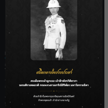
SIAMRATH VARIETY
THE BEST ENTERTAINMENT
Recent Posts
กรมประมงฟื้น “บ้านธารทอง” จากป่าเสื่อมโทรม สู่แหล่ง
โปรตีนยั่งยืนตามพระราชดำริ
“MARQUISE (มาร์คีส์) บุกตลาดโกลบอลต่อเนื่อง ส่งซิงเกิลที่
สอง “IRONIC” เปลี่ยนความเจ็บให้กลายเป็นการเอาคืน”
ชลประทานเชียงใหม่เร่งพร่องน้ำแม่น้ำปิง รับมวลน้ำเหนือ ย้ำ
ยังไม่ล้นตลิ่ง