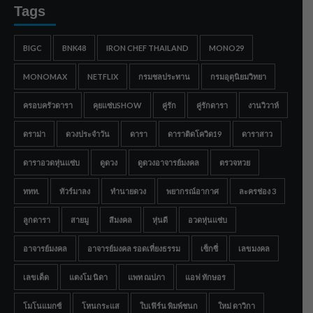
Tags
BIGC
BNK48
IRON CHEF THAILAND
MONO29
MONOMAX
NETFLIX
กรมชลประทาน
กรมอุตุนิยมวิทยา
ครอบครัวดารา
คุยแซ่บSHOW
คู่รัก
คู่รักดารา
งานวิวาห์
ดราม่า
ดวงประจำวัน
ดารา
ดาราติดโควิด19
ดาราสาว
ดาราอวดหุ่นแซ่บ
ดูดวง
ดูดวงอาจารย์มงคล
ตรวจหวย
ททท.
ทัวร์มาลง
ทำนายดวง
พยากรณ์อากาศ
ละครช่อง 3
ลูกดารา
สายมู
สีมงคล
หุ่นดี
อวดหุ่นแซ่บ
อาจารย์มงคล
อาจารย์มงคล รอดเที่ยงธรรม
เซ็กซี่
เลขมงคล
เลขเด็ด
แตงโม นิดา
แพท ณปภา
แอฟ ทักษอร
โมโนแมกซ์
โหนกระแส
ใบเฟิร์น พิมพ์ชนก
ใหม่ ดาวิกา