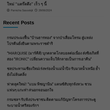
ใหม่ “แตร๊ดตึง” เร็ว ๆ นี้
Parnicha Sasookjit
28/06/2024
Recent Posts
กรมประมงฟื้น “บ้านธารทอง” จากป่าเสื่อมโทรม สู่แหล่ง
โปรตีนยั่งยืนตามพระราชดำริ
“MARQUISE (มาร์คีส์) บุกตลาดโกลบอลต่อเนื่อง ส่งซิงเกิลที่
สอง “IRONIC” เปลี่ยนความเจ็บให้กลายเป็นการเอาคืน”
ชลประทานเชียงใหม่เร่งพร่องน้ำแม่น้ำปิง รับมวลน้ำเหนือ ย้ำ
ยังไม่ล้นตลิ่ง
ฟาดลุคใหม่! “แบม พิชญานิน” แดนซ์สับทุกจังหวะ ชวน
แฟนๆ แกะท่า #นอกจอนอกใจ
กรมชลฯ รับฟังประชาชน ติดตามแก้ปัญหาโครงการประตู
ระบายน้ำศรีสองรักฯ