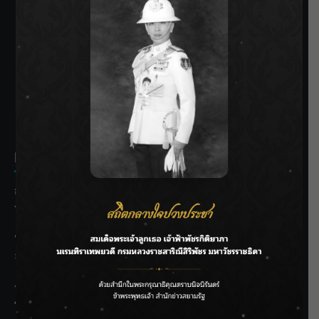
SIAMRATH VARIETY
THE BEST ENTERTAINMENT
Recent Posts
กรมชลฯ รับฟังประชาชน ติดตามแก้ปัญหาโครงการประตู
ระบายน้ำศรีสองรักฯ
‘แมน การิน’ แชร์ความเชื่อชวนคิด! “อยากกินอะไรหลังจาก
ลาโลกนี้ ให้ใส่บาตรสิ่งนั้นไว้ตอนยังมีชีวิต”
ราชเลขานุการในพระองค์ฯ ติดตามโครงการหุบกะพง–ห้วย
ทรายใต้ เสริมความมั่นคงน้ำเพชรบุรี