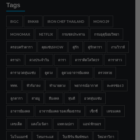
Tags
BIGC
BNK48
IRON CHEF THAILAND
MONO29
MONOMAX
NETFLIX
กรมชลประทาน
กรมอุตุนิยมวิทยา
ครอบครัวดารา
คุยแซ่บSHOW
คู่รัก
คู่รักดารา
งานวิวาห์
ดราม่า
ดวงประจำวัน
ดารา
ดาราติดโควิด19
ดาราสาว
ดาราอวดหุ่นแซ่บ
ดูดวง
ดูดวงอาจารย์มงคล
ตรวจหวย
ททท.
ทัวร์มาลง
ทำนายดวง
พยากรณ์อากาศ
ละครช่อง 3
ลูกดารา
สายมู
สีมงคล
หุ่นดี
อวดหุ่นแซ่บ
อาจารย์มงคล
อาจารย์มงคล รอดเที่ยงธรรม
เซ็กซี่
เลขมงคล
เลขเด็ด
แตงโม นิดา
แพท ณปภา
แอฟ ทักษอร
โมโนแมกซ์
โหนกระแส
ใบเฟิร์น พิมพ์ชนก
ใหม่ ดาวิกา