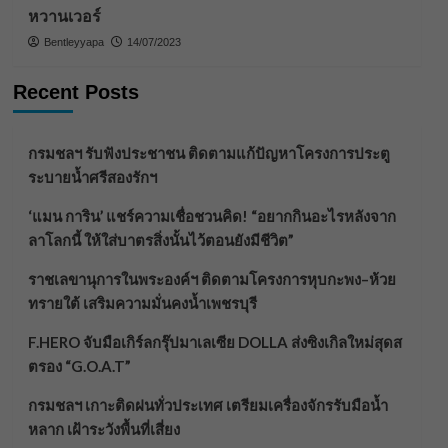
หวานเวอร์
Bentleyyapa
14/07/2023
Recent Posts
กรมชลฯ รับฟังประชาชน ติดตามแก้ปัญหาโครงการประตู
ระบายน้ำศรีสองรักฯ
‘แมน การิน’ แชร์ความเชื่อชวนคิด! “อยากกินอะไรหลังจาก
ลาโลกนี้ ให้ใส่บาตรสิ่งนั้นไว้ตอนยังมีชีวิต”
ราชเลขานุการในพระองค์ฯ ติดตามโครงการหุบกะพง–ห้วย
ทรายใต้ เสริมความมั่นคงน้ำเพชรบุรี
F.HERO จับมือเกิร์ลกรุ๊ปมาเลเซีย DOLLA ส่งซิงเกิลใหม่สุดส
ตรอง “G.O.A.T”
กรมชลฯ เกาะติดฝนทั่วประเทศ เตรียมเครื่องจักรรับมือน้ำ
หลาก เฝ้าระวังพื้นที่เสี่ยง