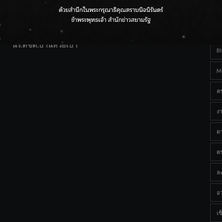
T
แฟนคลับส่งกำลังใจแน่น! ณ เซ็นทรัลเชียงใหม่ แอร์พอร์ต
Ta
จากดอยห่างไกลสู่คลังโปรตีนสัตว์น้ำ ยกระดับคุณภาพชีวิต
นร.ตชด.บ้านห้วยเป้า
B
M
ค
งา
ด
ต
ละ
อว
เซ็