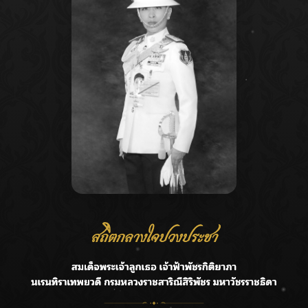
Recent Posts
Ca
ลุยไม่หยุด!! กรมชลฯ เร่งเคลียร์ผักตบชวา-ติดตั้งเครื่องสูบน้ำ
A
ทั่วไทย
C
“BILLKIN” สร้างความภาคภูมิใจ คว้ารางวัลใหญ่ Weibo
E
Malaysia พร้อมโชว์สุดประทับใจ
G
“สุริยะ” สั่งกรมชลฯ เฝ้าระวังน้ำ 24 ชม. รับมือฝนสิงหาคม
บริหารเชิงรุกลดเสี่ยงน้ำท่วม
R
เปิดตัวซิงเกิลเดบิวต์ “CGM48” รุ่นที่ 5 “รถไฟแห่งความหวัง”