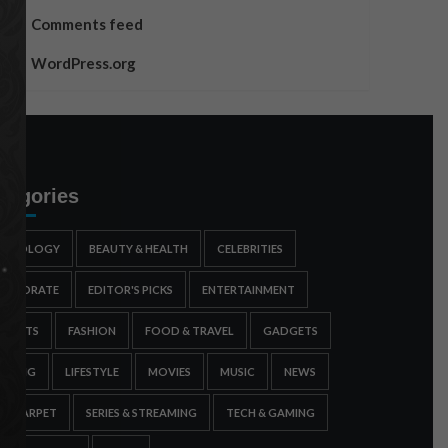
Comments feed
WordPress.org
tegories
STROLOGY
BEAUTY & HEALTH
CELEBRITIES
ORPORATE
EDITOR'S PICKS
ENTERTAINMENT
SPORTS
FASHION
FOOD & TRAVEL
GADGETS
AMING
LIFESTYLE
MOVIES
MUSIC
NEWS
ED CARPET
SERIES & STREAMING
TECH & GAMING