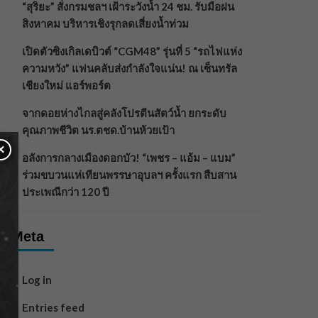
“สุริยะ” สั่งกรมชลฯ เฝ้าระวังน้ำ 24 ชม. รับมือฝน
สิงหาคม บริหารเชิงรุกลดเสี่ยงน้ำท่วม
เปิดตัวซิงเกิลเดบิวต์ “CGM48” รุ่นที่ 5 “รถไฟแห่ง
ความหวัง” แฟนคลับส่งกำลังใจแน่น! ณ เซ็นทรัล
เชียงใหม่ แอร์พอร์ต
จากดอยห่างไกลสู่คลังโปรตีนสัตว์น้ำ ยกระดับ
คุณภาพชีวิต นร.ตชด.บ้านห้วยเป้า
×
อลังการกลางเมืองดอกบัว! “เพชร – แอ้ม – แบม”
ร่วมขบวนแห่เทียนพรรษาอุบลฯ ครั้งแรก สืบสาน
ประเพณีกว่า 120 ปี
Meta
Log in
Entries feed