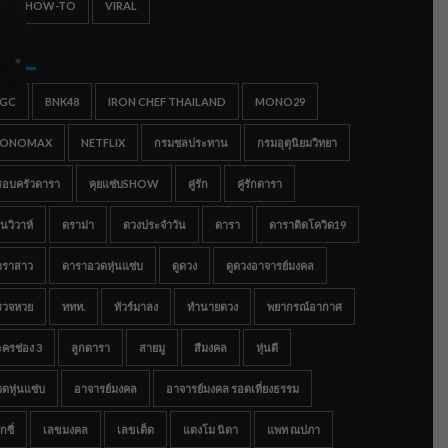
IPS & HOW-TO
VIRAL
gs
IGC
BNK48
IRON CHEF THAILAND
MONO29
ONOMAX
NETFLIX
กรมชลประทาน
กรมอุตุนิยมวิทยา
รอบครัวดารา
คุยแซ่บSHOW
คู่รัก
คู่รักดารา
นวิวาห์
ดราม่า
ดวงประจำวัน
ดารา
ดาราติดโควิด19
าราสาว
ดาราอวดหุ่นแซ่บ
ดูดวง
ดูดวงอาจารย์มงคล
รวจหวย
ททท.
ทัวร์มาลง
ทำนายดวง
พยากรณ์อากาศ
ครช่อง 3
ลูกดารา
สายมู
สีมงคล
หุ่นดี
ดหุ่นแซ่บ
อาจารย์มงคล
อาจารย์มงคล รอดเที่ยงธรรม
กซี่
เลขมงคล
เลขเด็ด
แตงโม นิดา
แพท ณปภา