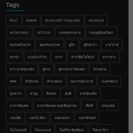
Tags
BIGC
BNK48
IRON CHEF THAILAND
MONO29
MONOMAX
NETFLIX
กรมชลประทาน
กรมอุตุนิยมวิทยา
ครอบครัวดารา
คุยแซ่บSHOW
คู่รัก
คู่รักดารา
งานวิวาห์
ดราม่า
ดวงประจำวัน
ดารา
ดาราติดโควิด19
ดาราสาว
ดาราอวดหุ่นแซ่บ
ดูดวง
ดูดวงอาจารย์มงคล
ตรวจหวย
ททท.
ทัวร์มาลง
ทำนายดวง
พยากรณ์อากาศ
ละครช่อง 3
ลูกดารา
สายมู
สีมงคล
หุ่นดี
อวดหุ่นแซ่บ
อาจารย์มงคล
อาจารย์มงคล รอดเที่ยงธรรม
เซ็กซี่
เลขมงคล
เลขเด็ด
แตงโม นิดา
แพท ณปภา
แอฟ ทักษอร
โมโนแมกซ์
โหนกระแส
ใบเฟิร์น พิมพ์ชนก
ใหม่ ดาวิกา