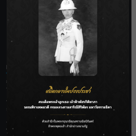
SIAMRATH VARIETY
THE BEST ENTERTAINMENT
Recent Posts
กรมชลฯ รับฟังประชาชน ติดตามแก้ปัญหาโครงการประตู
ระบายน้ำศรีสองรักฯ
‘แมน การิน’ แชร์ความเชื่อชวนคิด! “อยากกินอะไรหลังจาก
ลาโลกนี้ ให้ใส่บาตรสิ่งนั้นไว้ตอนยังมีชีวิต”
ราชเลขานุการในพระองค์ฯ ติดตามโครงการหุบกะพง–ห้วย
ทรายใต้ เสริมความมั่นคงน้ำเพชรบุรี