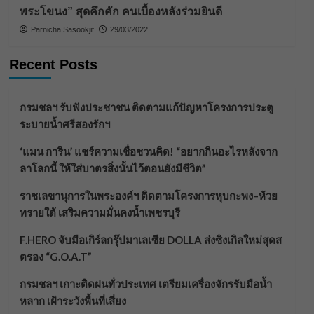
พระโขนง” สุดคึกคัก คนเบื้องหลังร่วมยินดี
Parnicha Sasookjit
29/03/2022
Recent Posts
กรมชลฯ รับฟังประชาชน ติดตามแก้ปัญหาโครงการประตู
ระบายน้ำศรีสองรักฯ
‘แมน การิน’ แชร์ความเชื่อชวนคิด! “อยากกินอะไรหลังจาก
ลาโลกนี้ ให้ใส่บาตรสิ่งนั้นไว้ตอนยังมีชีวิต”
ราชเลขานุการในพระองค์ฯ ติดตามโครงการหุบกะพง–ห้วย
ทรายใต้ เสริมความมั่นคงน้ำเพชรบุรี
F.HERO จับมือเกิร์ลกรุ๊ปมาเลเซีย DOLLA ส่งซิงเกิลใหม่สุดส
ตรอง “G.O.A.T”
กรมชลฯ เกาะติดฝนทั่วประเทศ เตรียมเครื่องจักรรับมือน้ำ
หลาก เฝ้าระวังพื้นที่เสี่ยง