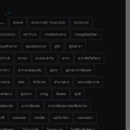
gs
IGC
BNK48
IRON CHEF THAILAND
MONO29
ONOMAX
NETFLIX
กรมชลประทาน
กรมอุตุนิยมวิทยา
รอบครัวดารา
คุยแซ่บSHOW
คู่รัก
คู่รักดารา
นวิวาห์
ดราม่า
ดวงประจำวัน
ดารา
ดาราติดโควิด19
าราสาว
ดาราอวดหุ่นแซ่บ
ดูดวง
ดูดวงอาจารย์มงคล
รวจหวย
ททท.
ทัวร์มาลง
ทำนายดวง
พยากรณ์อากาศ
ครช่อง 3
ลูกดารา
สายมู
สีมงคล
หุ่นดี
ดหุ่นแซ่บ
อาจารย์มงคล
อาจารย์มงคล รอดเที่ยงธรรม
กซี่
เลขมงคล
เลขเด็ด
แตงโม นิดา
แพท ณปภา
อฟ ทักษอร
โมโนแมกซ์
โหนกระแส
ใบเฟิร์น พิมพ์ชนก