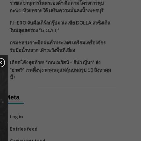
ราชเลขานุการในพระองค์ฯ ติดตามโครงการหุบ
กะพง–ห้วยทรายใต้ เสริมความมั่นคงน้ำเพชรบุรี
F.HERO จับมือเกิร์ลกรุ๊ปมาเลเซีย DOLLA ส่งซิงเกิล
ใหม่สุดสตรอง “G.O.A.T”
กรมชลฯ เกาะติดฝนทั่วประเทศ เตรียมเครื่องจักร
รับมือน้ำหลาก เฝ้าระวังพื้นที่เสี่ยง
×
เดือดโค้งสุดท้าย! “ภณ ณวัสน์ – จีน่า ญีนา” ส่ง
“ธาตรี” เรตติ้งพุ่ง พาคนดูแห่ลุ้นบทสรุป 10 สิงหาคม
นี้ !
Meta
Log in
Entries feed