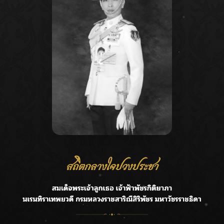
Recent Posts
Ca
กรมชลฯ รับฟังประชาชน ติดตามแก้ปัญหาโครงการประตู
A
ระบายน้ำศรีสองรักฯ
C
‘แมน การิน’ แชร์ความเชื่อชวนคิด! “อยากกินอะไรหลังจาก
E
ลาโลกนี้ ให้ใส่บาตรสิ่งนั้นไว้ตอนยังมีชีวิต”
G
ราชเลขานุการในพระองค์ฯ ติดตามโครงการหุบกะพง–ห้วย
ทรายใต้ เสริมความมั่นคงน้ำเพชรบุรี
R
F.HERO จับมือเกิร์ลกรุ๊ปมาเลเซีย DOLLA ส่งซิงเกิลใหม่สุดส
T
ตรอง “G.O.A.T”