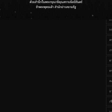
Ta
กรมชลฯ เกาะติดฝนทั่วประเทศ เตรียมเครื่องจักรรับมือน้ำ
หลาก เฝ้าระวังพื้นที่เสี่ยง
B
M
ค
งา
ด
ต
ละ
อว
เซ็
แ