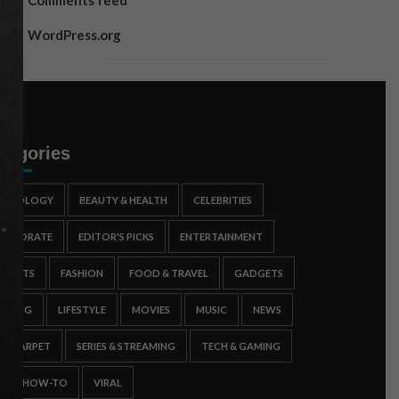
Comments feed
WordPress.org
tegories
STROLOGY
BEAUTY & HEALTH
CELEBRITIES
ORPORATE
EDITOR'S PICKS
ENTERTAINMENT
SPORTS
FASHION
FOOD & TRAVEL
GADGETS
AMING
LIFESTYLE
MOVIES
MUSIC
NEWS
ED CARPET
SERIES & STREAMING
TECH & GAMING
IPS & HOW-TO
VIRAL