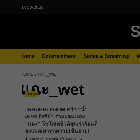
Skip
07/08/2026
to
content
S
Home
Entertainment
Series & Streaming
M
HOME
แฉะ_WET
แฉะ_wet
Music
JRBUBBLEGUM คว้า “น้ำ
เพชร อิสรีย์” ร่วมแจมเพลง
“แฉะ” โซโล่เดบิวต์สุดเร่าร้อนที่
จะแผดเผาทุกความเขินอาย!
Parnicha Sasookjit
19/06/2024