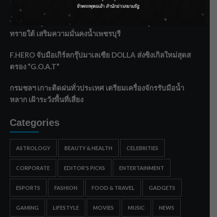
ลาโลกนี้ ให้ใส่บาตรสิ่งนั้นไว้ตอนยังมีชีวิต”
ราชเลขานุการในพระองค์ฯ ติดตามโครงการหุบกะพง–ห้วย
ทรายใต้ เสริมความมั่นคงน้ำเพชรบุรี
F.HERO จับมือเกิร์ลกรุ๊ปมาเลเซีย DOLLA ส่งซิงเกิลใหม่สุดส
ตรอง “G.O.A.T”
กรมชลฯ เกาะติดฝนทั่วประเทศ เตรียมเครื่องจักรรับมือน้ำ
หลาก เฝ้าระวังพื้นที่เสี่ยง
Categories
ASTROLOGY
BEAUTY & HEALTH
CELEBRITIES
CORPORATE
EDITOR'S PICKS
ENTERTAINMENT
ESPORTS
FASHION
FOOD & TRAVEL
GADGETS
GAMING
LIFESTYLE
MOVIES
MUSIC
NEWS