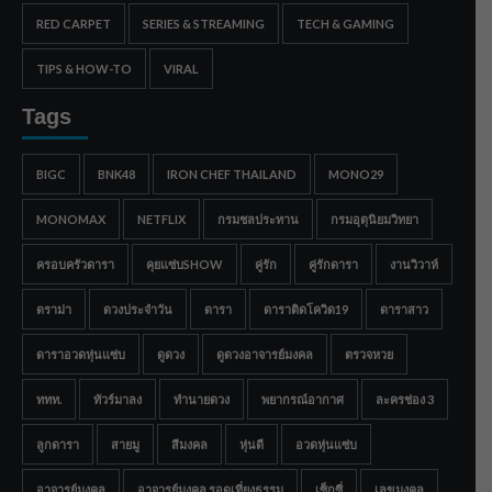
RED CARPET
SERIES & STREAMING
TECH & GAMING
TIPS & HOW-TO
VIRAL
Tags
BIGC
BNK48
IRON CHEF THAILAND
MONO29
MONOMAX
NETFLIX
กรมชลประทาน
กรมอุตุนิยมวิทยา
ครอบครัวดารา
คุยแซ่บSHOW
คู่รัก
คู่รักดารา
งานวิวาห์
ดราม่า
ดวงประจำวัน
ดารา
ดาราติดโควิด19
ดาราสาว
ดาราอวดหุ่นแซ่บ
ดูดวง
ดูดวงอาจารย์มงคล
ตรวจหวย
ททท.
ทัวร์มาลง
ทำนายดวง
พยากรณ์อากาศ
ละครช่อง 3
ลูกดารา
สายมู
สีมงคล
หุ่นดี
อวดหุ่นแซ่บ
อาจารย์มงคล
อาจารย์มงคล รอดเที่ยงธรรม
เซ็กซี่
เลขมงคล