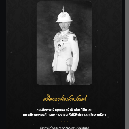
SIAMRATH VARIETY
THE BEST ENTERTAINMENT
Recent Posts
กรมชลฯ รับฟังประชาชน ติดตามแก้ปัญหาโครงการประตู
ระบายน้ำศรีสองรักฯ
‘แมน การิน’ แชร์ความเชื่อชวนคิด! “อยากกินอะไรหลังจาก