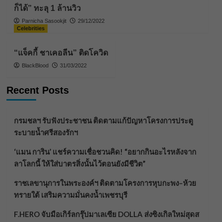
ก็ได้” ทะลุ 1 ล้านวิว
Parnicha Sasookjit
29/12/2022
Celebrities
“แจ็คกี้ ชาเคอลีน” ติดโควิด
BlackBlood
31/03/2022
Recent Posts
กรมชลฯ รับฟังประชาชน ติดตามแก้ปัญหาโครงการประตู
ระบายน้ำศรีสองรักฯ
‘แมน การิน’ แชร์ความเชื่อชวนคิด! “อยากกินอะไรหลังจาก
ลาโลกนี้ ให้ใส่บาตรสิ่งนั้นไว้ตอนยังมีชีวิต”
ราชเลขานุการในพระองค์ฯ ติดตามโครงการหุบกะพง–ห้วย
ทรายใต้ เสริมความมั่นคงน้ำเพชรบุรี
F.HERO จับมือเกิร์ลกรุ๊ปมาเลเซีย DOLLA ส่งซิงเกิลใหม่สุดส