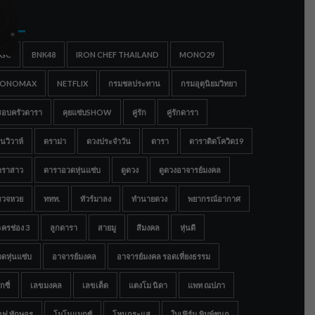
gs
IGC
BNK48
IRON CHEF THAILAND
MONO29
ONOMAX
NETFLIX
กรมชลประทาน
กรมอุตุนิยมวิทยา
รอบครัวดารา
คุยแซ่บSHOW
คู่รัก
คู่รักดารา
นวิวาห์
ดราม่า
ดวงประจำวัน
ดารา
ดาราติดโควิด19
าราสาว
ดาราอวดหุ่นแซ่บ
ดูดวง
ดูดวงอาจารย์มงคล
รวจหวย
ททท.
ทัวร์มาลง
ทำนายดวง
พยากรณ์อากาศ
ครช่อง 3
ลูกดารา
สายมู
สีมงคล
หุ่นดี
ดหุ่นแซ่บ
อาจารย์มงคล
อาจารย์มงคล รอดเที่ยงธรรม
กซี่
เลขมงคล
เลขเด็ด
แตงโม นิดา
แพท ณปภา
อฟ ทักษอร
โมโนแมกซ์
โหนกระแส
ใบเฟิร์น พิมพ์ชนก