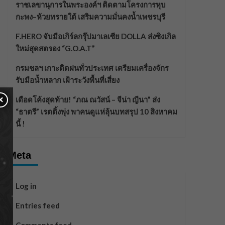
ราชเลขานุการในพระองค์ฯ ติดตามโครงการหุบ
กะพง–ห้วยทรายใต้ เสริมความมั่นคงน้ำเพชรบุรี
F.HERO จับมือเกิร์ลกรุ๊ปมาเลเซีย DOLLA ส่งซิงเกิล
ใหม่สุดสตรอง “G.O.A.T”
กรมชลฯ เกาะติดฝนทั่วประเทศ เตรียมเครื่องจักร
รับมือน้ำหลาก เฝ้าระวังพื้นที่เสี่ยง
×
เดือดโค้งสุดท้าย! “ภณ ณวัสน์ – จีน่า ญีนา” ส่ง
“ธาตรี” เรตติ้งพุ่ง พาคนดูแห่ลุ้นบทสรุป 10 สิงหาคม
นี้ !
Meta
Log in
Entries feed