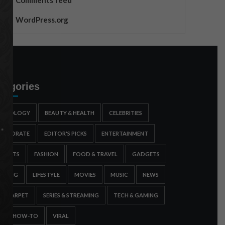
Comments feed
WordPress.org
tegories
STROLOGY
BEAUTY & HEALTH
CELEBRITIES
ORPORATE
EDITOR'S PICKS
ENTERTAINMENT
SPORTS
FASHION
FOOD & TRAVEL
GADGETS
AMING
LIFESTYLE
MOVIES
MUSIC
NEWS
ED CARPET
SERIES & STREAMING
TECH & GAMING
IPS & HOW-TO
VIRAL