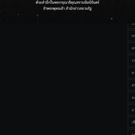
Ta
กรมชลฯ เกาะติดฝนทั่วประเทศ เตรียมเครื่องจักรรับมือน้ำ
หลาก เฝ้าระวังพื้นที่เสี่ยง
B
M
ค
งา
ด
ต
ละ
อว
เซ็
แ