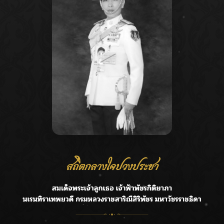
Recent Posts
Ca
กรมชลฯ รับฟังประชาชน ติดตามแก้ปัญหาโครงการประตู
A
ระบายน้ำศรีสองรักฯ
C
‘แมน การิน’ แชร์ความเชื่อชวนคิด! “อยากกินอะไรหลังจาก
E
ลาโลกนี้ ให้ใส่บาตรสิ่งนั้นไว้ตอนยังมีชีวิต”
G
ราชเลขานุการในพระองค์ฯ ติดตามโครงการหุบกะพง–ห้วย
ทรายใต้ เสริมความมั่นคงน้ำเพชรบุรี
R
F.HERO จับมือเกิร์ลกรุ๊ปมาเลเซีย DOLLA ส่งซิงเกิลใหม่สุดส
T
ตรอง “G.O.A.T”