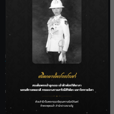
SIAMRATH VARIETY
THE BEST ENTERTAINMENT
Recent Posts
ลุยไม่หยุด!! กรมชลฯ เร่งเคลียร์ผักตบชวา-ติดตั้งเครื่องสูบน้ำ
ทั่วไทย
“BILLKIN” สร้างความภาคภูมิใจ คว้ารางวัลใหญ่ Weibo
Malaysia พร้อมโชว์สุดประทับใจ
“สุริยะ” สั่งกรมชลฯ เฝ้าระวังน้ำ 24 ชม. รับมือฝนสิงหาคม
บริหารเชิงรุกลดเสี่ยงน้ำท่วม