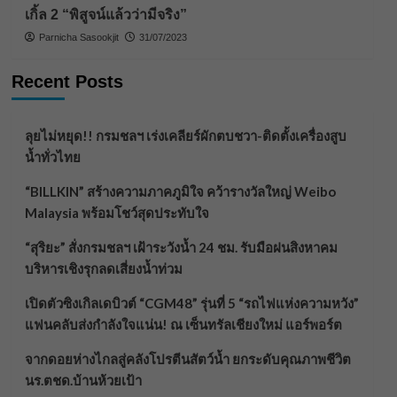
เกิ้ล 2 “พิสูจน์แล้วว่ามีจริง”
Parnicha Sasookjit
31/07/2023
Recent Posts
ลุยไม่หยุด!! กรมชลฯ เร่งเคลียร์ผักตบชวา-ติดตั้งเครื่องสูบ
น้ำทั่วไทย
“BILLKIN” สร้างความภาคภูมิใจ คว้ารางวัลใหญ่ Weibo
Malaysia พร้อมโชว์สุดประทับใจ
“สุริยะ” สั่งกรมชลฯ เฝ้าระวังน้ำ 24 ชม. รับมือฝนสิงหาคม
บริหารเชิงรุกลดเสี่ยงน้ำท่วม
เปิดตัวซิงเกิลเดบิวต์ “CGM48” รุ่นที่ 5 “รถไฟแห่งความหวัง”
แฟนคลับส่งกำลังใจแน่น! ณ เซ็นทรัลเชียงใหม่ แอร์พอร์ต
จากดอยห่างไกลสู่คลังโปรตีนสัตว์น้ำ ยกระดับคุณภาพชีวิต
นร.ตชด.บ้านห้วยเป้า