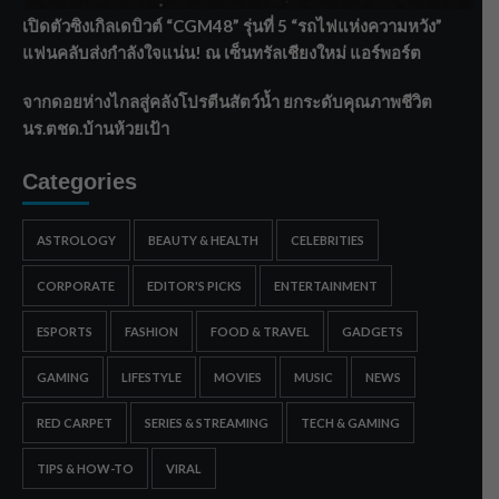
เปิดตัวซิงเกิลเดบิวต์ “CGM48” รุ่นที่ 5 “รถไฟแห่งความหวัง”
แฟนคลับส่งกำลังใจแน่น! ณ เซ็นทรัลเชียงใหม่ แอร์พอร์ต
จากดอยห่างไกลสู่คลังโปรตีนสัตว์น้ำ ยกระดับคุณภาพชีวิต
นร.ตชด.บ้านห้วยเป้า
Categories
ASTROLOGY
BEAUTY & HEALTH
CELEBRITIES
CORPORATE
EDITOR'S PICKS
ENTERTAINMENT
ESPORTS
FASHION
FOOD & TRAVEL
GADGETS
GAMING
LIFESTYLE
MOVIES
MUSIC
NEWS
RED CARPET
SERIES & STREAMING
TECH & GAMING
TIPS & HOW-TO
VIRAL