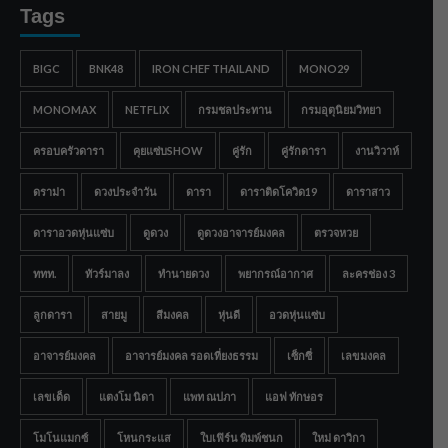
Tags
BIGC
BNK48
IRON CHEF THAILAND
MONO29
MONOMAX
NETFLIX
กรมชลประทาน
กรมอุตุนิยมวิทยา
ครอบครัวดารา
คุยแซ่บSHOW
คู่รัก
คู่รักดารา
งานวิวาห์
ดราม่า
ดวงประจำวัน
ดารา
ดาราติดโควิด19
ดาราสาว
ดาราอวดหุ่นแซ่บ
ดูดวง
ดูดวงอาจารย์มงคล
ตรวจหวย
ททท.
ทัวร์มาลง
ทำนายดวง
พยากรณ์อากาศ
ละครช่อง 3
ลูกดารา
สายมู
สีมงคล
หุ่นดี
อวดหุ่นแซ่บ
อาจารย์มงคล
อาจารย์มงคล รอดเที่ยงธรรม
เซ็กซี่
เลขมงคล
เลขเด็ด
แตงโม นิดา
แพท ณปภา
แอฟ ทักษอร
โมโนแมกซ์
โหนกระแส
ใบเฟิร์น พิมพ์ชนก
ใหม่ ดาวิกา