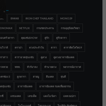
gs
IGC
BNK48
IRON CHEF THAILAND
MONO29
ONOMAX
NETFLIX
กรมชลประทาน
กรมอุตุนิยมวิทยา
รอบครัวดารา
คุยแซ่บSHOW
คู่รัก
คู่รักดารา
นวิวาห์
ดราม่า
ดวงประจำวัน
ดารา
ดาราติดโควิด19
าราสาว
ดาราอวดหุ่นแซ่บ
ดูดวง
ดูดวงอาจารย์มงคล
รวจหวย
ททท.
ทัวร์มาลง
ทำนายดวง
พยากรณ์อากาศ
ครช่อง 3
ลูกดารา
สายมู
สีมงคล
หุ่นดี
ดหุ่นแซ่บ
อาจารย์มงคล
อาจารย์มงคล รอดเที่ยงธรรม
กซี่
เลขมงคล
เลขเด็ด
แตงโม นิดา
แพท ณปภา
อฟ ทักษอร
โมโนแมกซ์
โหนกระแส
ใบเฟิร์น พิมพ์ชนก