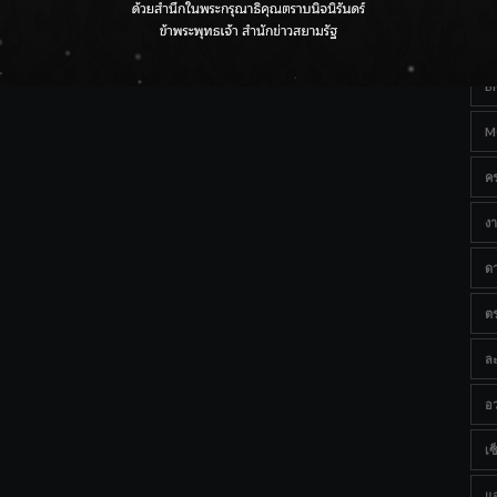
Ta
กรมชลฯ เกาะติดฝนทั่วประเทศ เตรียมเครื่องจักรรับมือน้ำ
หลาก เฝ้าระวังพื้นที่เสี่ยง
B
M
ค
งา
ด
ต
ละ
อว
เซ็
แ