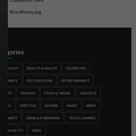
Comments feed
WordPress.org
tegories
STROLOGY
BEAUTY & HEALTH
CELEBRITIES
ORPORATE
EDITOR'S PICKS
ENTERTAINMENT
SPORTS
FASHION
FOOD & TRAVEL
GADGETS
AMING
LIFESTYLE
MOVIES
MUSIC
NEWS
ED CARPET
SERIES & STREAMING
TECH & GAMING
IPS & HOW-TO
VIRAL