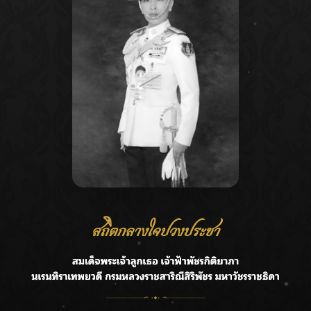
Recent Posts
Ca
กรมชลฯ รับฟังประชาชน ติดตามแก้ปัญหาโครงการประตู
A
ระบายน้ำศรีสองรักฯ
C
‘แมน การิน’ แชร์ความเชื่อชวนคิด! “อยากกินอะไรหลังจาก
E
ลาโลกนี้ ให้ใส่บาตรสิ่งนั้นไว้ตอนยังมีชีวิต”
G
ราชเลขานุการในพระองค์ฯ ติดตามโครงการหุบกะพง–ห้วย
ทรายใต้ เสริมความมั่นคงน้ำเพชรบุรี
R
F.HERO จับมือเกิร์ลกรุ๊ปมาเลเซีย DOLLA ส่งซิงเกิลใหม่สุดส
T
ตรอง “G.O.A.T”