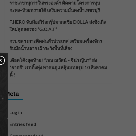
ราชเลขานุการในพระองค์ฯ ติดตามโครงการหุบ
กะพง–ห้วยทรายใต้ เสริมความมั่นคงน้ำเพชรบุรี
F.HERO จับมือเกิร์ลกรุ๊ปมาเลเซีย DOLLA ส่งซิงเกิล
ใหม่สุดสตรอง “G.O.A.T”
กรมชลฯ เกาะติดฝนทั่วประเทศ เตรียมเครื่องจักร
รับมือน้ำหลาก เฝ้าระวังพื้นที่เสี่ยง
×
เดือดโค้งสุดท้าย! “ภณ ณวัสน์ – จีน่า ญีนา” ส่ง
“ธาตรี” เรตติ้งพุ่ง พาคนดูแห่ลุ้นบทสรุป 10 สิงหาคม
นี้ !
Meta
Log in
Entries feed