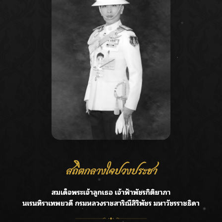
Recent Posts
Ca
ลุยไม่หยุด!! กรมชลฯ เร่งเคลียร์ผักตบชวา-ติดตั้งเครื่องสูบน้ำ
A
ทั่วไทย
C
“BILLKIN” สร้างความภาคภูมิใจ คว้ารางวัลใหญ่ Weibo
E
Malaysia พร้อมโชว์สุดประทับใจ
G
“สุริยะ” สั่งกรมชลฯ เฝ้าระวังน้ำ 24 ชม. รับมือฝนสิงหาคม
บริหารเชิงรุกลดเสี่ยงน้ำท่วม
R
เปิดตัวซิงเกิลเดบิวต์ “CGM48” รุ่นที่ 5 “รถไฟแห่งความหวัง”