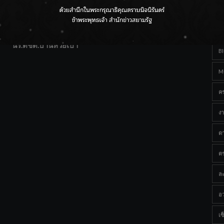
T
แฟนคลับส่งกำลังใจแน่น! ณ เซ็นทรัลเชียงใหม่ แอร์พอร์ต
Ta
จากดอยห่างไกลสู่คลังโปรตีนสัตว์น้ำ ยกระดับคุณภาพชีวิต
นร.ตชด.บ้านห้วยเป้า
B
M
ค
งา
ด
ต
ละ
อว
เซ็