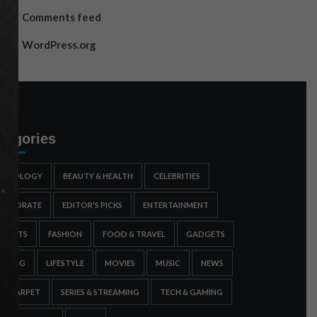
Comments feed
WordPress.org
tegories
STROLOGY
BEAUTY & HEALTH
CELEBRITIES
ORPORATE
EDITOR'S PICKS
ENTERTAINMENT
SPORTS
FASHION
FOOD & TRAVEL
GADGETS
AMING
LIFESTYLE
MOVIES
MUSIC
NEWS
ED CARPET
SERIES & STREAMING
TECH & GAMING