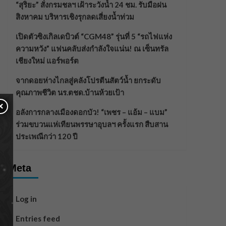
“สุริยะ” สั่งกรมชลฯ เฝ้าระวังน้ำ 24 ชม. รับมือฝน
สิงหาคม บริหารเชิงรุกลดเสี่ยงน้ำท่วม
เปิดตัวซิงเกิลเดบิวต์ “CGM48” รุ่นที่ 5 “รถไฟแห่ง
ความหวัง” แฟนคลับส่งกำลังใจแน่น! ณ เซ็นทรัล
เชียงใหม่ แอร์พอร์ต
จากดอยห่างไกลสู่คลังโปรตีนสัตว์น้ำ ยกระดับ
คุณภาพชีวิต นร.ตชด.บ้านห้วยเป้า
×
อลังการกลางเมืองดอกบัว! “เพชร – แอ้ม – แบม”
ร่วมขบวนแห่เทียนพรรษาอุบลฯ ครั้งแรก สืบสาน
ประเพณีกว่า 120 ปี
Meta
Log in
Entries feed