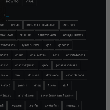
IPS & HOW-TO
VIRAL
gs
IGC
BNK48
IRON CHEF THAILAND
MONO29
ONOMAX
NETFLIX
กรมชลประทาน
กรมอุตุนิยมวิทยา
รอบครัวดารา
คุยแซ่บSHOW
คู่รัก
คู่รักดารา
นวิวาห์
ดราม่า
ดวงประจำวัน
ดารา
ดาราติดโควิด19
าราสาว
ดาราอวดหุ่นแซ่บ
ดูดวง
ดูดวงอาจารย์มงคล
รวจหวย
ททท.
ทัวร์มาลง
ทำนายดวง
พยากรณ์อากาศ
ครช่อง 3
ลูกดารา
สายมู
สีมงคล
หุ่นดี
ดหุ่นแซ่บ
อาจารย์มงคล
อาจารย์มงคล รอดเที่ยงธรรม
กซี่
เลขมงคล
เลขเด็ด
แตงโม นิดา
แพท ณปภา