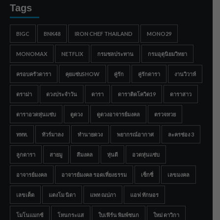
Tags
BIGC
BNK48
IRON CHEF THAILAND
MONO29
MONOMAX
NETFLIX
กรมชลประทาน
กรมอุตุนิยมวิทยา
ครอบครัวดารา
คุยแซ่บSHOW
คู่รัก
คู่รักดารา
งานวิวาห์
ดราม่า
ดวงประจำวัน
ดารา
ดาราติดโควิด19
ดาราสาว
ดาราอวดหุ่นแซ่บ
ดูดวง
ดูดวงอาจารย์มงคล
ตรวจหวย
ททท.
ทัวร์มาลง
ทำนายดวง
พยากรณ์อากาศ
ละครช่อง 3
ลูกดารา
สายมู
สีมงคล
หุ่นดี
อวดหุ่นแซ่บ
อาจารย์มงคล
อาจารย์มงคล รอดเที่ยงธรรม
เซ็กซี่
เลขมงคล
เลขเด็ด
แตงโม นิดา
แพท ณปภา
แอฟ ทักษอร
โมโนแมกซ์
โหนกระแส
ใบเฟิร์น พิมพ์ชนก
ใหม่ ดาวิกา