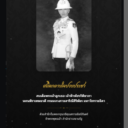
SIAMRATH VARIETY
THE BEST ENTERTAINMENT
Recent Posts
ชลประทานเชียงใหม่เร่งพร่องน้ำแม่น้ำปิง รับมวลน้ำเหนือ ย้ำ
ยังไม่ล้นตลิ่ง
ฟาดลุคใหม่! “แบม พิชญานิน” แดนซ์สับทุกจังหวะ ชวนแฟนๆ
แกะท่า #นอกจอนอกใจ
กรมชลฯ รับฟังประชาชน ติดตามแก้ปัญหาโครงการประตู
ระบายน้ำศรีสองรักฯ