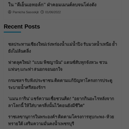
ใน “ดีเอ็นเอทอล์ก” ฝ่าคอมเมนต์ลบจนโด่งดัง
Parnicha Sasookjit
01/06/2022
Recent Posts
ชลประทานเชียงใหม่เร่งพร่องน้ำแม่น้ำปิง รับมวลน้ำเหนือ ย้ำ
ยังไม่ล้นตลิ่ง
ฟาดลุคใหม่! “แบม พิชญานิน” แดนซ์สับทุกจังหวะ ชวน
แฟนๆ แกะท่า #นอกจอนอกใจ
กรมชลฯ รับฟังประชาชน ติดตามแก้ปัญหาโครงการประตู
ระบายน้ำศรีสองรักฯ
‘แมน การิน’ แชร์ความเชื่อชวนคิด! “อยากกินอะไรหลังจาก
ลาโลกนี้ ให้ใส่บาตรสิ่งนั้นไว้ตอนยังมีชีวิต”
ราชเลขานุการในพระองค์ฯ ติดตามโครงการหุบกะพง–ห้วย
ทรายใต้ เสริมความมั่นคงน้ำเพชรบุรี