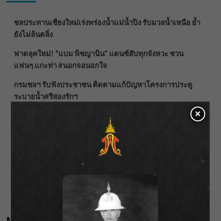
ชลประทานเชียงใหม่เร่งพร่องน้ำแม่น้ำปิง รับมวลน้ำเหนือ ย้ำ
ยังไม่ล้นตลิ่ง
ฟาดลุคใหม่! “แบม พิชญานิน” แดนซ์สับทุกจังหวะ ชวน
แฟนๆ แกะท่า #นอกจอนอกใจ
กรมชลฯ รับฟังประชาชน ติดตามแก้ปัญหาโครงการประตู
ระบายน้ำศรีสองรักฯ
×
‘แมน การิน’ แชร์ความเชื่อชวนคิด! “อยากกินอะไรหลังจาก
ลาโลกนี้ ให้ใส่บาตรสิ่งนั้นไว้ตอนยังมีชีวิต”
ราชเลขานุการในพระองค์ฯ ติดตามโครงการหุบกะพง–ห้วย
ทรายใต้ เสริมความมั่นคงน้ำเพชรบุรี
F.HERO จับมือเกิร์ลกรุ๊ปมาเลเซีย DOLLA ส่งซิงเกิลใหม่สุดส
ตรอง “G.O.A.T”
Meta