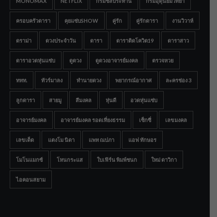
MONOMAX
NETFLIX
กรมชลประทาน
กรมอุตุนิยมวิทยา
ครอบครัวดารา
คุยแซ่บSHOW
คู่รัก
คู่รักดารา
งานวิวาห์
ดราม่า
ดวงประจำวัน
ดารา
ดาราติดโควิด19
ดาราสาว
ดาราอวดหุ่นแซ่บ
ดูดวง
ดูดวงอาจารย์มงคล
ตรวจหวย
ททท.
ทัวร์มาลง
ทำนายดวง
พยากรณ์อากาศ
ละครช่อง 3
ลูกดารา
สายมู
สีมงคล
หุ่นดี
อวดหุ่นแซ่บ
อาจารย์มงคล
อาจารย์มงคล รอดเที่ยงธรรม
เซ็กซี่
เลขมงคล
เลขเด็ด
แตงโม นิดา
แพท ณปภา
แอฟ ทักษอร
โมโนแมกซ์
โหนกระแส
ใบเฟิร์น พิมพ์ชนก
ใหม่ ดาวิกา
ไอคอนสยาม