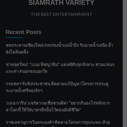
SIAMRATH VARIETY
THE BEST ENTERTAINMENT
Recent Posts
ชลประทานเชียงใหม่เร่งพร่องน้ำแม่น้ำปิง รับมวลน้ำเหนือ ย้ำ
ยังไม่ล้นตลิ่ง
ฟาดลุคใหม่! “แบม พิชญานิน” แดนซ์สับทุกจังหวะ ชวนแฟนๆ
แกะท่า #นอกจอนอกใจ
กรมชลฯ รับฟังประชาชน ติดตามแก้ปัญหาโครงการประตู
ระบายน้ำศรีสองรักฯ
‘แมน การิน’ แชร์ความเชื่อชวนคิด! “อยากกินอะไรหลังจาก
ลาโลกนี้ ให้ใส่บาตรสิ่งนั้นไว้ตอนยังมีชีวิต”
ราชเลขานุการในพระองค์ฯ ติดตามโครงการหุบกะพง–ห้วย