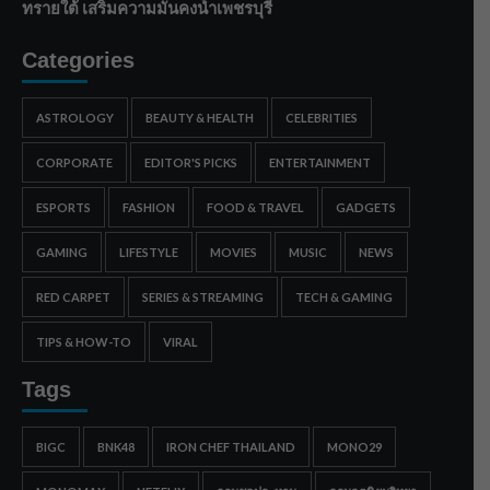
ทรายใต้ เสริมความมั่นคงน้ำเพชรบุรี
Categories
ASTROLOGY
BEAUTY & HEALTH
CELEBRITIES
CORPORATE
EDITOR'S PICKS
ENTERTAINMENT
ESPORTS
FASHION
FOOD & TRAVEL
GADGETS
GAMING
LIFESTYLE
MOVIES
MUSIC
NEWS
RED CARPET
SERIES & STREAMING
TECH & GAMING
TIPS & HOW-TO
VIRAL
Tags
BIGC
BNK48
IRON CHEF THAILAND
MONO29