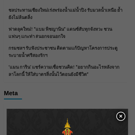
ชลประทานเชียงใหม่เร่งพร่องน้ำแม่น้ำปิง รับมวลน้ำเหนือ ย้ำ
ยังไม่ล้นตลิ่ง
ฟาดลุคใหม่! “แบม พิชญานิน” แดนซ์สับทุกจังหวะ ชวน
แฟนๆ แกะท่า #นอกจอนอกใจ
กรมชลฯ รับฟังประชาชน ติดตามแก้ปัญหาโครงการประตู
ระบายน้ำศรีสองรักฯ
‘แมน การิน’ แชร์ความเชื่อชวนคิด! “อยากกินอะไรหลังจาก
ลาโลกนี้ ให้ใส่บาตรสิ่งนั้นไว้ตอนยังมีชีวิต”
Meta
Log in
×
Entries feed