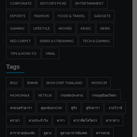
CORPORATE
EDITOR'S PICKS
ENTERTAINMENT
ESPORTS
FASHION
FOOD & TRAVEL
GADGETS
GAMING
LIFESTYLE
MOVIES
MUSIC
NEWS
RED CARPET
SERIES & STREAMING
TECH & GAMING
TIPS & HOW-TO
VIRAL
Tags
BIGC
BNK48
IRON CHEF THAILAND
MONO29
MONOMAX
NETFLIX
กรมชลประทาน
กรมอุตุนิยมวิทยา
ครอบครัวดารา
คุยแซ่บSHOW
คู่รัก
คู่รักดารา
งานวิวาห์
ดราม่า
ดวงประจำวัน
ดารา
ดาราติดโควิด19
ดาราสาว
ดาราอวดหุ่นแซ่บ
ดูดวง
ดูดวงอาจารย์มงคล
ตรวจหวย