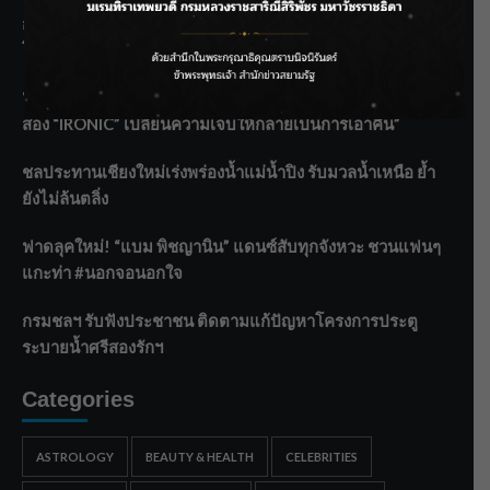
กรมประมงฟื้น “บ้านธารทอง” จากป่าเสื่อมโทรม สู่แหล่ง
โปรตีนยั่งยืนตามพระราชดำริ
“MARQUISE (มาร์คีส์) บุกตลาดโกลบอลต่อเนื่อง ส่งซิงเกิลที่
สอง “IRONIC” เปลี่ยนความเจ็บให้กลายเป็นการเอาคืน”
ชลประทานเชียงใหม่เร่งพร่องน้ำแม่น้ำปิง รับมวลน้ำเหนือ ย้ำ
ยังไม่ล้นตลิ่ง
ฟาดลุคใหม่! “แบม พิชญานิน” แดนซ์สับทุกจังหวะ ชวนแฟนๆ
แกะท่า #นอกจอนอกใจ
กรมชลฯ รับฟังประชาชน ติดตามแก้ปัญหาโครงการประตู
ระบายน้ำศรีสองรักฯ
Categories
ASTROLOGY
BEAUTY & HEALTH
CELEBRITIES