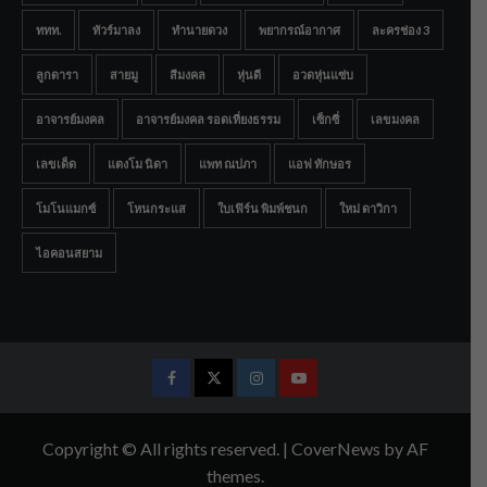
ททท.
ทัวร์มาลง
ทำนายดวง
พยากรณ์อากาศ
ละครช่อง 3
ลูกดารา
สายมู
สีมงคล
หุ่นดี
อวดหุ่นแซ่บ
อาจารย์มงคล
อาจารย์มงคล รอดเที่ยงธรรม
เซ็กซี่
เลขมงคล
เลขเด็ด
แตงโม นิดา
แพท ณปภา
แอฟ ทักษอร
โมโนแมกซ์
โหนกระแส
ใบเฟิร์น พิมพ์ชนก
ใหม่ ดาวิกา
ไอคอนสยาม
Facebook
Twitter
Instagram
Youtube
Copyright © All rights reserved.
|
CoverNews
by AF
themes.