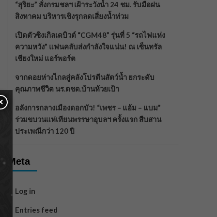
“สุริยะ” สั่งกรมชลฯ เฝ้าระวังน้ำ 24 ชม. รับมือฝน
สิงหาคม บริหารเชิงรุกลดเสี่ยงน้ำท่วม
เปิดตัวซิงเกิลเดบิวต์ “CGM48” รุ่นที่ 5 “รถไฟแห่ง
ความหวัง” แฟนคลับส่งกำลังใจแน่น! ณ เซ็นทรัล
เชียงใหม่ แอร์พอร์ต
จากดอยห่างไกลสู่คลังโปรตีนสัตว์น้ำ ยกระดับ
คุณภาพชีวิต นร.ตชด.บ้านห้วยเป้า
×
อลังการกลางเมืองดอกบัว! “เพชร – แอ้ม – แบม”
ร่วมขบวนแห่เทียนพรรษาอุบลฯ ครั้งแรก สืบสาน
ประเพณีกว่า 120 ปี
Meta
Log in
Entries feed