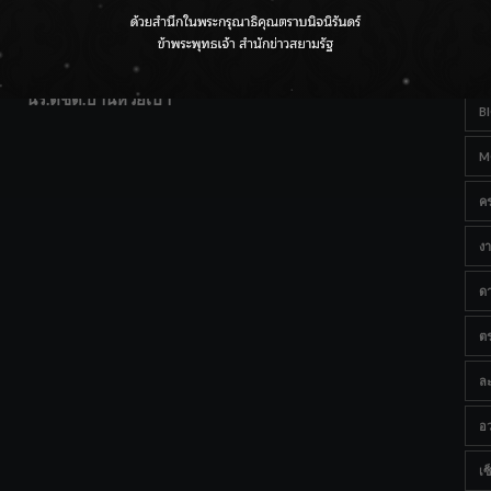
T
แฟนคลับส่งกำลังใจแน่น! ณ เซ็นทรัลเชียงใหม่ แอร์พอร์ต
Ta
จากดอยห่างไกลสู่คลังโปรตีนสัตว์น้ำ ยกระดับคุณภาพชีวิต
นร.ตชด.บ้านห้วยเป้า
B
M
ค
งา
ด
ต
ละ
อว
เซ็