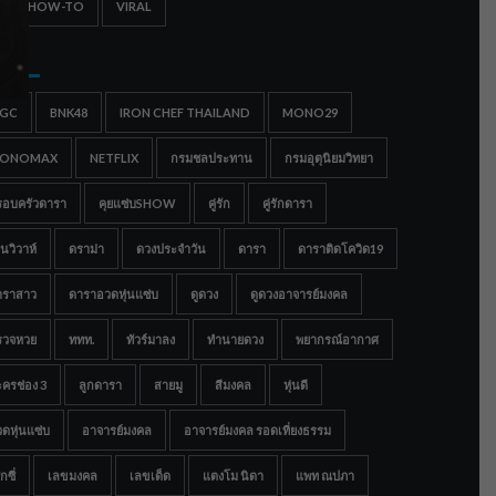
IPS & HOW-TO
VIRAL
gs
IGC
BNK48
IRON CHEF THAILAND
MONO29
ONOMAX
NETFLIX
กรมชลประทาน
กรมอุตุนิยมวิทยา
รอบครัวดารา
คุยแซ่บSHOW
คู่รัก
คู่รักดารา
นวิวาห์
ดราม่า
ดวงประจำวัน
ดารา
ดาราติดโควิด19
าราสาว
ดาราอวดหุ่นแซ่บ
ดูดวง
ดูดวงอาจารย์มงคล
รวจหวย
ททท.
ทัวร์มาลง
ทำนายดวง
พยากรณ์อากาศ
ครช่อง 3
ลูกดารา
สายมู
สีมงคล
หุ่นดี
ดหุ่นแซ่บ
อาจารย์มงคล
อาจารย์มงคล รอดเที่ยงธรรม
กซี่
เลขมงคล
เลขเด็ด
แตงโม นิดา
แพท ณปภา