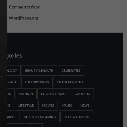
Comments feed
WordPress.org
tegories
STROLOGY
BEAUTY & HEALTH
CELEBRITIES
ORPORATE
EDITOR'S PICKS
ENTERTAINMENT
SPORTS
FASHION
FOOD & TRAVEL
GADGETS
AMING
LIFESTYLE
MOVIES
MUSIC
NEWS
ED CARPET
SERIES & STREAMING
TECH & GAMING