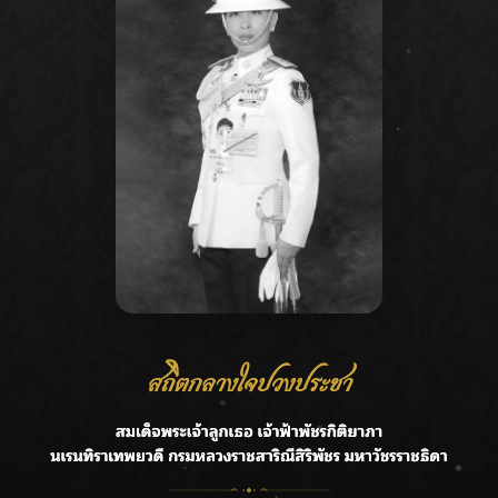
Recent Posts
Ca
ลุยไม่หยุด!! กรมชลฯ เร่งเคลียร์ผักตบชวา-ติดตั้งเครื่องสูบน้ำ
A
ทั่วไทย
C
“BILLKIN” สร้างความภาคภูมิใจ คว้ารางวัลใหญ่ Weibo
E
Malaysia พร้อมโชว์สุดประทับใจ
G
“สุริยะ” สั่งกรมชลฯ เฝ้าระวังน้ำ 24 ชม. รับมือฝนสิงหาคม
บริหารเชิงรุกลดเสี่ยงน้ำท่วม
R
เปิดตัวซิงเกิลเดบิวต์ “CGM48” รุ่นที่ 5 “รถไฟแห่งความหวัง”