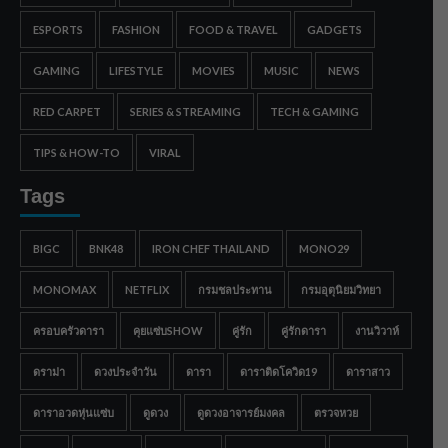
ESPORTS
FASHION
FOOD & TRAVEL
GADGETS
GAMING
LIFESTYLE
MOVIES
MUSIC
NEWS
RED CARPET
SERIES & STREAMING
TECH & GAMING
TIPS & HOW-TO
VIRAL
Tags
BIGC
BNK48
IRON CHEF THAILAND
MONO29
MONOMAX
NETFLIX
กรมชลประทาน
กรมอุตุนิยมวิทยา
ครอบครัวดารา
คุยแซ่บSHOW
คู่รัก
คู่รักดารา
งานวิวาห์
ดราม่า
ดวงประจำวัน
ดารา
ดาราติดโควิด19
ดาราสาว
ดาราอวดหุ่นแซ่บ
ดูดวง
ดูดวงอาจารย์มงคล
ตรวจหวย