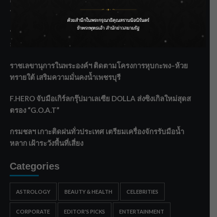
ระบายน้ำศรีสองรักฯ
‘แมน การิน’ แชร์ความเชื่อชวนคิด! “อยากกินอะไรหลังจาก
ลาโลกนี้ ให้ใส่บาตรสิ่งนั้นไว้ตอนยังมีชีวิต”
ราชเลขานุการในพระองค์ฯ ติดตามโครงการหุบกะพง–ห้วย
ทรายใต้ เสริมความมั่นคงน้ำเพชรบุรี
F.HERO จับมือเกิร์ลกรุ๊ปมาเลเซีย DOLLA ส่งซิงเกิลใหม่สุดส
ตรอง “G.O.A.T”
กรมชลฯ เกาะติดฝนทั่วประเทศ เตรียมเครื่องจักรรับมือน้ำ
หลาก เฝ้าระวังพื้นที่เสี่ยง
Categories
ASTROLOGY
BEAUTY & HEALTH
CELEBRITIES
CORPORATE
EDITOR'S PICKS
ENTERTAINMENT