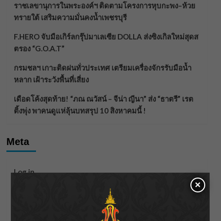
ราชเลขานุการในพระองค์ฯ ติดตามโครงการหุบกะพง–ห้วย
ทรายใต้ เสริมความมั่นคงน้ำเพชรบุรี
F.HERO จับมือเกิร์ลกรุ๊ปมาเลเซีย DOLLA ส่งซิงเกิลใหม่สุดส
ตรอง “G.O.A.T”
กรมชลฯ เกาะติดฝนทั่วประเทศ เตรียมเครื่องจักรรับมือน้ำ
หลาก เฝ้าระวังพื้นที่เสี่ยง
เดือดโค้งสุดท้าย! “ภณ ณวัสน์ – จีน่า ญีนา” ส่ง “ธาตรี” เรต
ติ้งพุ่ง พาคนดูแห่ลุ้นบทสรุป 10 สิงหาคมนี้ !
Meta
Log in
×
Entries feed
Comments feed