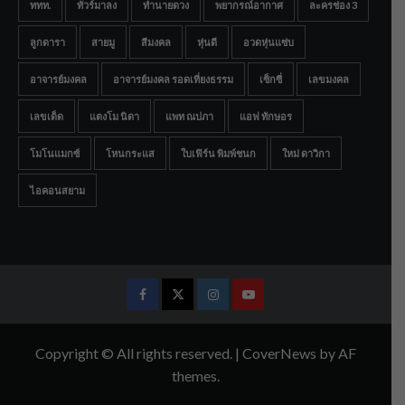
ททท.
ทัวร์มาลง
ทำนายดวง
พยากรณ์อากาศ
ละครช่อง 3
ลูกดารา
สายมู
สีมงคล
หุ่นดี
อวดหุ่นแซ่บ
อาจารย์มงคล
อาจารย์มงคล รอดเที่ยงธรรม
เซ็กซี่
เลขมงคล
เลขเด็ด
แตงโม นิดา
แพท ณปภา
แอฟ ทักษอร
โมโนแมกซ์
โหนกระแส
ใบเฟิร์น พิมพ์ชนก
ใหม่ ดาวิกา
ไอคอนสยาม
Facebook
Twitter
Instagram
Youtube
Copyright © All rights reserved.
|
CoverNews
by AF
themes.