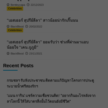
Bentleyyapa
22/12/2023
Celebrities
“เอสเธอร์ สุปรีย์ลีลา” สาวน้อยน่ารักเกิ๊นนน
BlackBlood
20/02/2022
Celebrities
“เอสเธอร์ สุปรีย์ลีลา” ยอมรับว่า ช่วงที่ผ่านมาแอบ
น้อยใจ “เคน ภูภูมิ”
BlackBlood
23/11/2021
Recent Posts
กรมชลฯ รับฟังประชาชน ติดตามแก้ปัญหาโครงการประตู
ระบายน้ำศรีสองรักฯ
‘แมน การิน’ แชร์ความเชื่อชวนคิด! “อยากกินอะไรหลังจาก
ลาโลกนี้ ให้ใส่บาตรสิ่งนั้นไว้ตอนยังมีชีวิต”