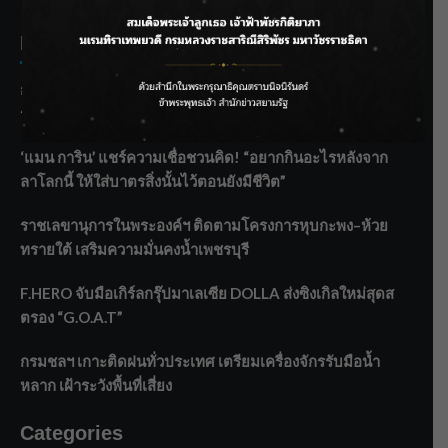
Recent Posts
กรมชลฯ รับฟังประชาชน ติดตามแก้ปัญหาโครงการประตู
ระบายน้ำศรีสองรักฯ
‘แมน การิน’ แชร์ความเชื่อชวนคิด! “อยากกินอะไรหลังจาก
ลาโลกนี้ ให้ใส่บาตรสิ่งนั้นไว้ตอนยังมีชีวิต”
ราชเลขานุการในพระองค์ฯ ติดตามโครงการหุบกะพง–ห้วย
ทรายใต้ เสริมความมั่นคงน้ำเพชรบุรี
F.HERO จับมือเกิร์ลกรุ๊ปมาเลเซีย DOLLA ส่งซิงเกิลใหม่สุดส
ตรอง “G.O.A.T”
กรมชลฯ เกาะติดฝนทั่วประเทศ เตรียมเครื่องจักรรับมือน้ำ
หลาก เฝ้าระวังพื้นที่เสี่ยง
Categories