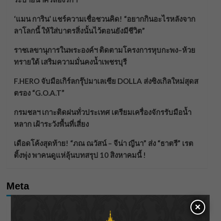
‘แมน การิน’ แชร์ความเชื่อชวนคิด! “อยากกินอะไรหลังจาก
ลาโลกนี้ ให้ใส่บาตรสิ่งนั้นไว้ตอนยังมีชีวิต”
ราชเลขานุการในพระองค์ฯ ติดตามโครงการหุบกะพง–ห้วย
ทรายใต้ เสริมความมั่นคงน้ำเพชรบุรี
F.HERO จับมือเกิร์ลกรุ๊ปมาเลเซีย DOLLA ส่งซิงเกิลใหม่สุดส
ตรอง “G.O.A.T”
กรมชลฯ เกาะติดฝนทั่วประเทศ เตรียมเครื่องจักรรับมือน้ำ
หลาก เฝ้าระวังพื้นที่เสี่ยง
เดือดโค้งสุดท้าย! “ภณ ณวัสน์ – จีน่า ญีนา” ส่ง “ธาตรี” เรต
ติ้งพุ่ง พาคนดูแห่ลุ้นบทสรุป 10 สิงหาคมนี้ !
Meta
×
Log in