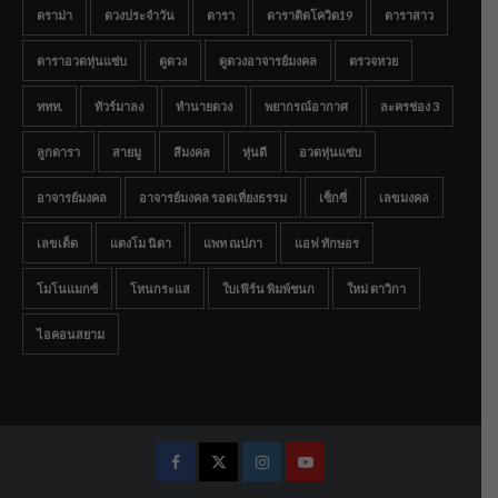
ดราม่า
ดวงประจำวัน
ดารา
ดาราติดโควิด19
ดาราสาว
ดาราอวดหุ่นแซ่บ
ดูดวง
ดูดวงอาจารย์มงคล
ตรวจหวย
ททท.
ทัวร์มาลง
ทำนายดวง
พยากรณ์อากาศ
ละครช่อง 3
ลูกดารา
สายมู
สีมงคล
หุ่นดี
อวดหุ่นแซ่บ
อาจารย์มงคล
อาจารย์มงคล รอดเที่ยงธรรม
เซ็กซี่
เลขมงคล
เลขเด็ด
แตงโม นิดา
แพท ณปภา
แอฟ ทักษอร
โมโนแมกซ์
โหนกระแส
ใบเฟิร์น พิมพ์ชนก
ใหม่ ดาวิกา
ไอคอนสยาม
Facebook
Twitter
Instagram
Youtube