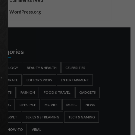
Comments feed
WordPress.org
tegories
STROLOGY
BEAUTY & HEALTH
CELEBRITIES
ORPORATE
EDITOR'S PICKS
ENTERTAINMENT
SPORTS
FASHION
FOOD & TRAVEL
GADGETS
AMING
LIFESTYLE
MOVIES
MUSIC
NEWS
ED CARPET
SERIES & STREAMING
TECH & GAMING
IPS & HOW-TO
VIRAL