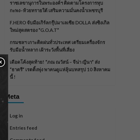
ราชเลขานุการในพระองค์ฯ ติดตามโครงการหุบ
กะพง–ห้วยทรายใต้ เสริมความมั่นคงน้ำเพชรบุรี
F.HERO จับมือเกิร์ลกรุ๊ปมาเลเซีย DOLLA ส่งซิงเกิล
ใหม่สุดสตรอง “G.O.A.T”
กรมชลฯ เกาะติดฝนทั่วประเทศ เตรียมเครื่องจักร
รับมือน้ำหลาก เฝ้าระวังพื้นที่เสี่ยง
×
เดือดโค้งสุดท้าย! “ภณ ณวัสน์ – จีน่า ญีนา” ส่ง
“ธาตรี” เรตติ้งพุ่ง พาคนดูแห่ลุ้นบทสรุป 10 สิงหาคม
นี้ !
Meta
Log in
Entries feed