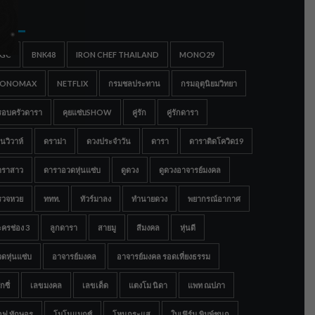
gs
IGC
BNK48
IRON CHEF THAILAND
MONO29
ONOMAX
NETFLIX
กรมชลประทาน
กรมอุตุนิยมวิทยา
รอบครัวดารา
คุยแซ่บSHOW
คู่รัก
คู่รักดารา
นวิวาห์
ดราม่า
ดวงประจำวัน
ดารา
ดาราติดโควิด19
าราสาว
ดาราอวดหุ่นแซ่บ
ดูดวง
ดูดวงอาจารย์มงคล
รวจหวย
ททท.
ทัวร์มาลง
ทำนายดวง
พยากรณ์อากาศ
ครช่อง 3
ลูกดารา
สายมู
สีมงคล
หุ่นดี
ดหุ่นแซ่บ
อาจารย์มงคล
อาจารย์มงคล รอดเที่ยงธรรม
กซี่
เลขมงคล
เลขเด็ด
แตงโม นิดา
แพท ณปภา
อฟ ทักษอร
โมโนแมกซ์
โหนกระแส
ใบเฟิร์น พิมพ์ชนก