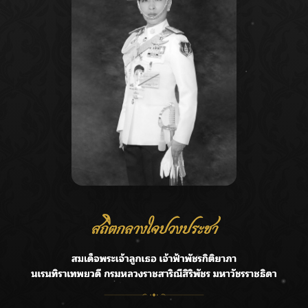
Recent Posts
Ca
กรมชลฯ รับฟังประชาชน ติดตามแก้ปัญหาโครงการประตู
A
ระบายน้ำศรีสองรักฯ
C
‘แมน การิน’ แชร์ความเชื่อชวนคิด! “อยากกินอะไรหลังจาก
E
ลาโลกนี้ ให้ใส่บาตรสิ่งนั้นไว้ตอนยังมีชีวิต”
G
ราชเลขานุการในพระองค์ฯ ติดตามโครงการหุบกะพง–ห้วย
ทรายใต้ เสริมความมั่นคงน้ำเพชรบุรี
R
F.HERO จับมือเกิร์ลกรุ๊ปมาเลเซีย DOLLA ส่งซิงเกิลใหม่สุดส
T
ตรอง “G.O.A.T”