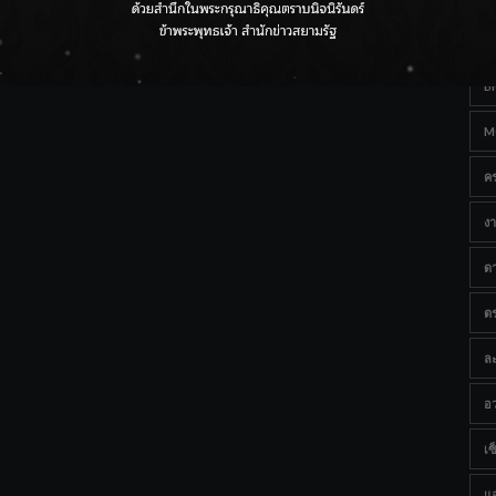
Ta
กรมชลฯ เกาะติดฝนทั่วประเทศ เตรียมเครื่องจักรรับมือน้ำ
หลาก เฝ้าระวังพื้นที่เสี่ยง
B
M
ค
งา
ด
ต
ละ
อว
เซ็
แ