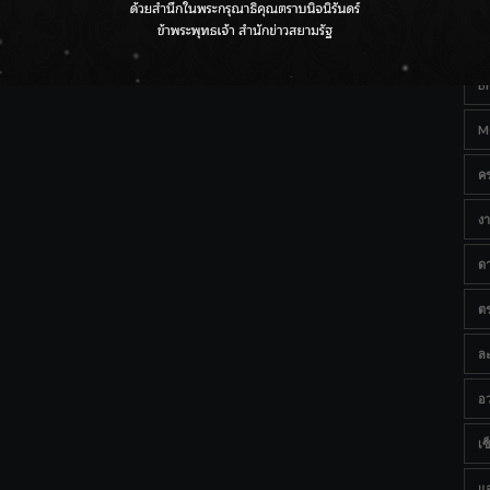
Ta
กรมชลฯ เกาะติดฝนทั่วประเทศ เตรียมเครื่องจักรรับมือน้ำ
หลาก เฝ้าระวังพื้นที่เสี่ยง
B
M
ค
งา
ด
ต
ละ
อว
เซ็
แ