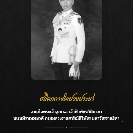
Recent Posts
Ca
กรมชลฯ รับฟังประชาชน ติดตามแก้ปัญหาโครงการประตู
A
ระบายน้ำศรีสองรักฯ
C
‘แมน การิน’ แชร์ความเชื่อชวนคิด! “อยากกินอะไรหลังจาก
E
ลาโลกนี้ ให้ใส่บาตรสิ่งนั้นไว้ตอนยังมีชีวิต”
G
ราชเลขานุการในพระองค์ฯ ติดตามโครงการหุบกะพง–ห้วย
ทรายใต้ เสริมความมั่นคงน้ำเพชรบุรี
R
F.HERO จับมือเกิร์ลกรุ๊ปมาเลเซีย DOLLA ส่งซิงเกิลใหม่สุดส
T
ตรอง “G.O.A.T”