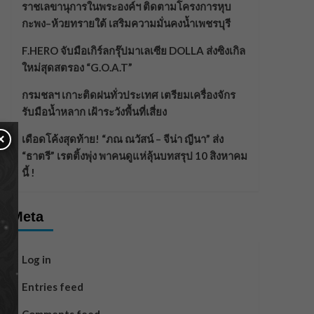
ราชเลขานุการในพระองค์ฯ ติดตามโครงการหุบ
กะพง–ห้วยทรายใต้ เสริมความมั่นคงน้ำเพชรบุรี
F.HERO จับมือเกิร์ลกรุ๊ปมาเลเซีย DOLLA ส่งซิงเกิล
ใหม่สุดสตรอง “G.O.A.T”
กรมชลฯ เกาะติดฝนทั่วประเทศ เตรียมเครื่องจักร
รับมือน้ำหลาก เฝ้าระวังพื้นที่เสี่ยง
×
เดือดโค้งสุดท้าย! “ภณ ณวัสน์ – จีน่า ญีนา” ส่ง
“ธาตรี” เรตติ้งพุ่ง พาคนดูแห่ลุ้นบทสรุป 10 สิงหาคม
นี้ !
Meta
Log in
Entries feed