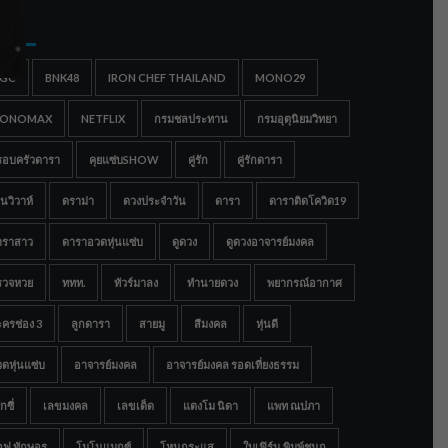
gs
IGC
BNK48
IRON CHEF THAILAND
MONO29
ONOMAX
NETFLIX
กรมชลประทาน
กรมอุตุนิยมวิทยา
รอบครัวดารา
คุยแซ่บSHOW
คู่รัก
คู่รักดารา
นวิวาห์
ดราม่า
ดวงประจำวัน
ดารา
ดาราติดโควิด19
าราสาว
ดาราอวดหุ่นแซ่บ
ดูดวง
ดูดวงอาจารย์มงคล
รวจหวย
ททท.
ทัวร์มาลง
ทำนายดวง
พยากรณ์อากาศ
ครช่อง 3
ลูกดารา
สายมู
สีมงคล
หุ่นดี
ดหุ่นแซ่บ
อาจารย์มงคล
อาจารย์มงคล รอดเที่ยงธรรม
กซี่
เลขมงคล
เลขเด็ด
แตงโม นิดา
แพท ณปภา
อฟ ทักษอร
โมโนแมกซ์
โหนกระแส
ใบเฟิร์น พิมพ์ชนก