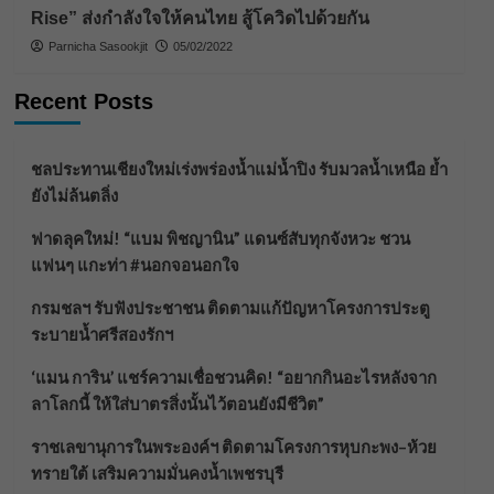
Rise” ส่งกำลังใจให้คนไทย สู้โควิดไปด้วยกัน
Parnicha Sasookjit
05/02/2022
Recent Posts
ชลประทานเชียงใหม่เร่งพร่องน้ำแม่น้ำปิง รับมวลน้ำเหนือ ย้ำ
ยังไม่ล้นตลิ่ง
ฟาดลุคใหม่! “แบม พิชญานิน” แดนซ์สับทุกจังหวะ ชวน
แฟนๆ แกะท่า #นอกจอนอกใจ
กรมชลฯ รับฟังประชาชน ติดตามแก้ปัญหาโครงการประตู
ระบายน้ำศรีสองรักฯ
‘แมน การิน’ แชร์ความเชื่อชวนคิด! “อยากกินอะไรหลังจาก
ลาโลกนี้ ให้ใส่บาตรสิ่งนั้นไว้ตอนยังมีชีวิต”
ราชเลขานุการในพระองค์ฯ ติดตามโครงการหุบกะพง–ห้วย
ทรายใต้ เสริมความมั่นคงน้ำเพชรบุรี