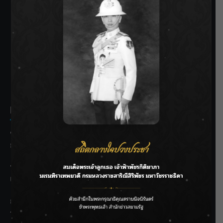
SIAMRATH VARIETY
THE BEST ENTERTAINMENT
Recent Posts
ชลประทานเชียงใหม่เร่งพร่องน้ำแม่น้ำปิง รับมวลน้ำเหนือ ย้ำ
ยังไม่ล้นตลิ่ง
ฟาดลุคใหม่! “แบม พิชญานิน” แดนซ์สับทุกจังหวะ ชวนแฟนๆ
แกะท่า #นอกจอนอกใจ
กรมชลฯ รับฟังประชาชน ติดตามแก้ปัญหาโครงการประตู
ระบายน้ำศรีสองรักฯ