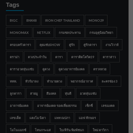
Tags
BIGC
BNK48
IRON CHEF THAILAND
MONO29
MONOMAX
NETFLIX
กรมชลประทาน
กรมอุตุนิยมวิทยา
ครอบครัวดารา
คุยแซ่บSHOW
คู่รัก
คู่รักดารา
งานวิวาห์
ดราม่า
ดวงประจำวัน
ดารา
ดาราติดโควิด19
ดาราสาว
ดาราอวดหุ่นแซ่บ
ดูดวง
ดูดวงอาจารย์มงคล
ตรวจหวย
ททท.
ทัวร์มาลง
ทำนายดวง
พยากรณ์อากาศ
ละครช่อง 3
ลูกดารา
สายมู
สีมงคล
หุ่นดี
อวดหุ่นแซ่บ
อาจารย์มงคล
อาจารย์มงคล รอดเที่ยงธรรม
เซ็กซี่
เลขมงคล
เลขเด็ด
แตงโม นิดา
แพท ณปภา
แอฟ ทักษอร
โมโนแมกซ์
โหนกระแส
ใบเฟิร์น พิมพ์ชนก
ใหม่ ดาวิกา