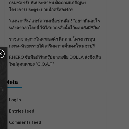
กรมชลฯ รับฟังประชาชน ติดตามแก้ปัญหา
โครงการประตูระบายน้ำศรีสองรักฯ
‘แมน การิน’ แชร์ความเชื่อชวนคิด! “อยากกินอะไร
หลังจากลาโลกนี้ ให้ใส่บาตรสิ่งนั้นไว้ตอนยังมีชีวิต”
ราชเลขานุการในพระองค์ฯ ติดตามโครงการหุบ
กะพง–ห้วยทรายใต้ เสริมความมั่นคงน้ำเพชรบุรี
×
F.HERO จับมือเกิร์ลกรุ๊ปมาเลเซีย DOLLA ส่งซิงเกิล
ใหม่สุดสตรอง “G.O.A.T”
Meta
Log in
Entries feed
Comments feed