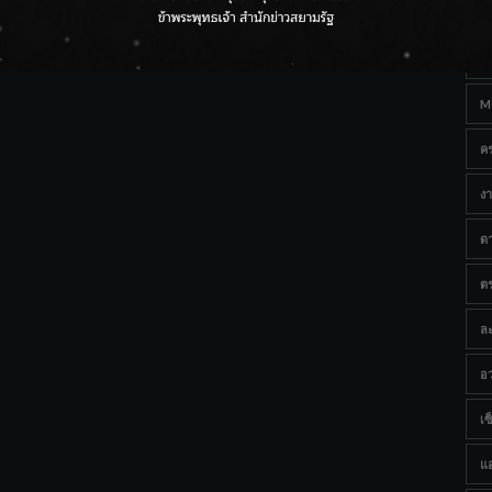
Ta
ราชเลขานุการในพระองค์ฯ ติดตามโครงการหุบกะพง–ห้วย
ทรายใต้ เสริมความมั่นคงน้ำเพชรบุรี
B
M
ค
งา
ด
ต
ละ
อว
เซ็
แ