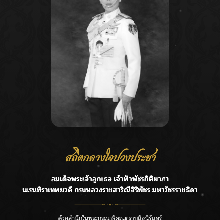
Recent Posts
Ca
ชลประทานเชียงใหม่เร่งพร่องน้ำแม่น้ำปิง รับมวลน้ำเหนือ ย้ำ
A
ยังไม่ล้นตลิ่ง
C
ฟาดลุคใหม่! “แบม พิชญานิน” แดนซ์สับทุกจังหวะ ชวนแฟนๆ
E
แกะท่า #นอกจอนอกใจ
G
กรมชลฯ รับฟังประชาชน ติดตามแก้ปัญหาโครงการประตู
ระบายน้ำศรีสองรักฯ
R
‘แมน การิน’ แชร์ความเชื่อชวนคิด! “อยากกินอะไรหลังจาก
T
ลาโลกนี้ ให้ใส่บาตรสิ่งนั้นไว้ตอนยังมีชีวิต”