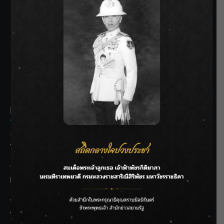
SIAMRATH VARIETY
THE BEST ENTERTAINMENT
Recent Posts
ลุยไม่หยุด!! กรมชลฯ เร่งเคลียร์ผักตบชวา-ติดตั้งเครื่องสูบน้ำ
ทั่วไทย
“BILLKIN” สร้างความภาคภูมิใจ คว้ารางวัลใหญ่ Weibo
Malaysia พร้อมโชว์สุดประทับใจ
“สุริยะ” สั่งกรมชลฯ เฝ้าระวังน้ำ 24 ชม. รับมือฝนสิงหาคม
บริหารเชิงรุกลดเสี่ยงน้ำท่วม