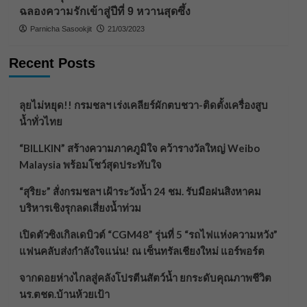
ฉลองความรักเข้าสู่ปีที่ 9 หวานสุดซึ้ง
Parnicha Sasookjit
21/03/2023
Recent Posts
ลุยไม่หยุด!! กรมชลฯ เร่งเคลียร์ผักตบชวา-ติดตั้งเครื่องสูบ
น้ำทั่วไทย
“BILLKIN” สร้างความภาคภูมิใจ คว้ารางวัลใหญ่ Weibo
Malaysia พร้อมโชว์สุดประทับใจ
“สุริยะ” สั่งกรมชลฯ เฝ้าระวังน้ำ 24 ชม. รับมือฝนสิงหาคม
บริหารเชิงรุกลดเสี่ยงน้ำท่วม
เปิดตัวซิงเกิลเดบิวต์ “CGM48” รุ่นที่ 5 “รถไฟแห่งความหวัง”
แฟนคลับส่งกำลังใจแน่น! ณ เซ็นทรัลเชียงใหม่ แอร์พอร์ต
จากดอยห่างไกลสู่คลังโปรตีนสัตว์น้ำ ยกระดับคุณภาพชีวิต
นร.ตชด.บ้านห้วยเป้า