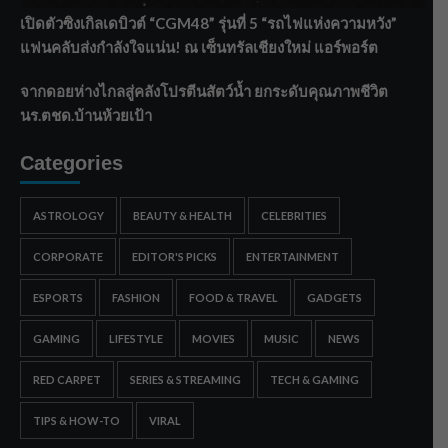
เปิดตัวซิงเกิลเดบิวต์ “CGM48” รุ่นที่ 5 “รถไฟแห่งความหวัง”
แฟนคลับส่งกำลังใจแน่น! ณ เซ็นทรัลเชียงใหม่ แอร์พอร์ต
จากดอยห่างไกลสู่คลังโปรตีนสัตว์น้ำ ยกระดับคุณภาพชีวิต
นร.ตชด.บ้านห้วยเป้า
Categories
ASTROLOGY
BEAUTY & HEALTH
CELEBRITIES
CORPORATE
EDITOR'S PICKS
ENTERTAINMENT
ESPORTS
FASHION
FOOD & TRAVEL
GADGETS
GAMING
LIFESTYLE
MOVIES
MUSIC
NEWS
RED CARPET
SERIES & STREAMING
TECH & GAMING
TIPS & HOW-TO
VIRAL