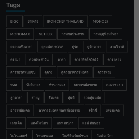
Tags
BIGC
BNK48
IRON CHEF THAILAND
MONO29
MONOMAX
NETFLIX
กรมชลประทาน
กรมอุตุนิยมวิทยา
ครอบครัวดารา
คุยแซ่บSHOW
คู่รัก
คู่รักดารา
งานวิวาห์
ดราม่า
ดวงประจำวัน
ดารา
ดาราติดโควิด19
ดาราสาว
ดาราอวดหุ่นแซ่บ
ดูดวง
ดูดวงอาจารย์มงคล
ตรวจหวย
ททท.
ทัวร์มาลง
ทำนายดวง
พยากรณ์อากาศ
ละครช่อง 3
ลูกดารา
สายมู
สีมงคล
หุ่นดี
อวดหุ่นแซ่บ
อาจารย์มงคล
อาจารย์มงคล รอดเที่ยงธรรม
เซ็กซี่
เลขมงคล
เลขเด็ด
แตงโม นิดา
แพท ณปภา
แอฟ ทักษอร
โมโนแมกซ์
โหนกระแส
ใบเฟิร์น พิมพ์ชนก
ใหม่ ดาวิกา