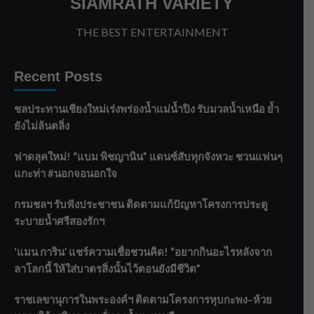
SIAMRATH VARIETY
THE BEST ENTERTAINMENT
Recent Posts
ชลประทานเชียงใหม่เร่งพร่องน้ำแม่น้ำปิง รับมวลน้ำเหนือ ย้ำ
ยังไม่ล้นตลิ่ง
ฟาดลุคใหม่! “แบม พิชญานิน” แดนซ์สับทุกจังหวะ ชวนแฟนๆ
แกะท่า #นอกจอนอกใจ
กรมชลฯ รับฟังประชาชน ติดตามแก้ปัญหาโครงการประตู
ระบายน้ำศรีสองรักฯ
‘แมน การิน’ แชร์ความเชื่อชวนคิด! “อยากกินอะไรหลังจาก
ลาโลกนี้ ให้ใส่บาตรสิ่งนั้นไว้ตอนยังมีชีวิต”
ราชเลขานุการในพระองค์ฯ ติดตามโครงการหุบกะพง–ห้วย