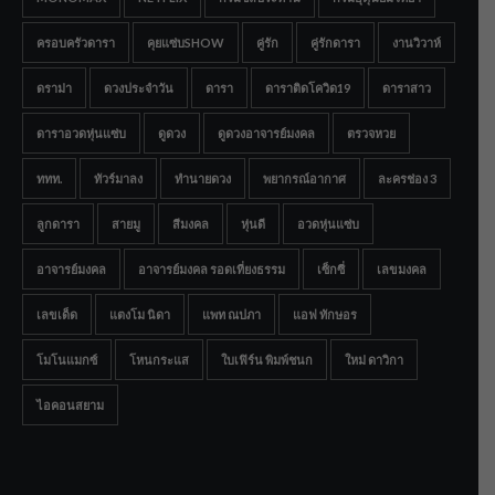
ครอบครัวดารา
คุยแซ่บSHOW
คู่รัก
คู่รักดารา
งานวิวาห์
ดราม่า
ดวงประจำวัน
ดารา
ดาราติดโควิด19
ดาราสาว
ดาราอวดหุ่นแซ่บ
ดูดวง
ดูดวงอาจารย์มงคล
ตรวจหวย
ททท.
ทัวร์มาลง
ทำนายดวง
พยากรณ์อากาศ
ละครช่อง 3
ลูกดารา
สายมู
สีมงคล
หุ่นดี
อวดหุ่นแซ่บ
อาจารย์มงคล
อาจารย์มงคล รอดเที่ยงธรรม
เซ็กซี่
เลขมงคล
เลขเด็ด
แตงโม นิดา
แพท ณปภา
แอฟ ทักษอร
โมโนแมกซ์
โหนกระแส
ใบเฟิร์น พิมพ์ชนก
ใหม่ ดาวิกา
ไอคอนสยาม