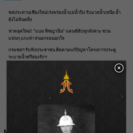
ชลประทานเชียงใหม่เร่งพร่องน้ำแม่น้ำปิง รับมวลน้ำเหนือ ย้ำ
ยังไม่ล้นตลิ่ง
ฟาดลุคใหม่! “แบม พิชญานิน” แดนซ์สับทุกจังหวะ ชวน
แฟนๆ แกะท่า #นอกจอนอกใจ
กรมชลฯ รับฟังประชาชน ติดตามแก้ปัญหาโครงการประตู
ระบายน้ำศรีสองรักฯ
×
‘แมน การิน’ แชร์ความเชื่อชวนคิด! “อยากกินอะไรหลังจาก
ลาโลกนี้ ให้ใส่บาตรสิ่งนั้นไว้ตอนยังมีชีวิต”
ราชเลขานุการในพระองค์ฯ ติดตามโครงการหุบกะพง–ห้วย
ทรายใต้ เสริมความมั่นคงน้ำเพชรบุรี
F.HERO จับมือเกิร์ลกรุ๊ปมาเลเซีย DOLLA ส่งซิงเกิลใหม่สุดส
ตรอง “G.O.A.T”
Meta