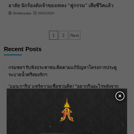
อาลัย นักร้องดังเจ้าของเพลง “คู่กรรม” เสียชีวิตแล้ว
Bentleyyapa
03/01/2024
Posts
1
2
Next
pagination
Recent Posts
กรมชลฯ รับฟังประชาชน ติดตามแก้ปัญหาโครงการประตู
ระบายน้ำศรีสองรักฯ
‘แมน การิน’ แชร์ความเชื่อชวนคิด! “อยากกินอะไรหลังจาก
ลาโลกนี้ ให้ใส่บาตรสิ่งนั้นไว้ตอนยังมีชีวิต”
×
ราชเลขานุการในพระองค์ฯ ติดตามโครงการหุบกะพง–ห้วย
ทรายใต้ เสริมความมั่นคงน้ำเพชรบุรี
F.HERO จับมือเกิร์ลกรุ๊ปมาเลเซีย DOLLA ส่งซิงเกิลใหม่สุดส
ตรอง “G.O.A.T”