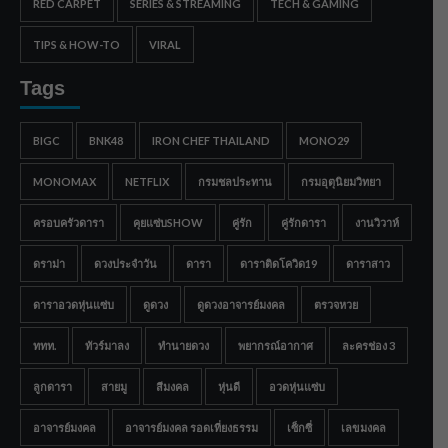
RED CARPET
SERIES & STREAMING
TECH & GAMING
TIPS & HOW-TO
VIRAL
Tags
BIGC
BNK48
IRON CHEF THAILAND
MONO29
MONOMAX
NETFLIX
กรมชลประทาน
กรมอุตุนิยมวิทยา
ครอบครัวดารา
คุยแซ่บSHOW
คู่รัก
คู่รักดารา
งานวิวาห์
ดราม่า
ดวงประจำวัน
ดารา
ดาราติดโควิด19
ดาราสาว
ดาราอวดหุ่นแซ่บ
ดูดวง
ดูดวงอาจารย์มงคล
ตรวจหวย
ททท.
ทัวร์มาลง
ทำนายดวง
พยากรณ์อากาศ
ละครช่อง 3
ลูกดารา
สายมู
สีมงคล
หุ่นดี
อวดหุ่นแซ่บ
อาจารย์มงคล
อาจารย์มงคล รอดเที่ยงธรรม
เซ็กซี่
เลขมงคล