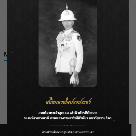
กรมชลฯ เกาะติดฝนทั่วประเทศ เตรียมเครื่องจักรรับมือน้ำ
หลาก เฝ้าระวังพื้นที่เสี่ยง
เดือดโค้งสุดท้าย! “ภณ ณวัสน์ – จีน่า ญีนา” ส่ง “ธาตรี” เรต
ติ้งพุ่ง พาคนดูแห่ลุ้นบทสรุป 10 สิงหาคมนี้ !
Meta
Log in
Entries feed
Comments feed
WordPress.org