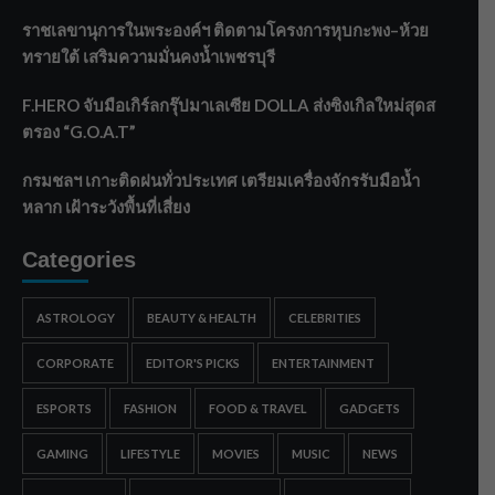
ราชเลขานุการในพระองค์ฯ ติดตามโครงการหุบกะพง–ห้วย
ทรายใต้ เสริมความมั่นคงน้ำเพชรบุรี
F.HERO จับมือเกิร์ลกรุ๊ปมาเลเซีย DOLLA ส่งซิงเกิลใหม่สุดส
ตรอง “G.O.A.T”
กรมชลฯ เกาะติดฝนทั่วประเทศ เตรียมเครื่องจักรรับมือน้ำ
หลาก เฝ้าระวังพื้นที่เสี่ยง
Categories
ASTROLOGY
BEAUTY & HEALTH
CELEBRITIES
CORPORATE
EDITOR'S PICKS
ENTERTAINMENT
ESPORTS
FASHION
FOOD & TRAVEL
GADGETS
GAMING
LIFESTYLE
MOVIES
MUSIC
NEWS