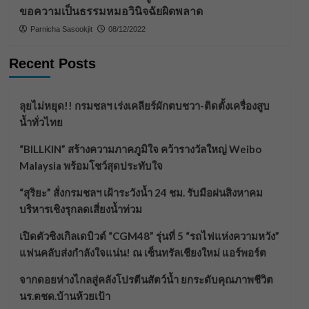
ขอความเป็นธรรมหมอวินิจฉัยผิดพลาด
Parnicha Sasookjit
08/12/2022
Recent Posts
ลุยไม่หยุด!! กรมชลฯ เร่งเคลียร์ผักตบชวา-ติดตั้งเครื่องสูบ
น้ำทั่วไทย
“BILLKIN” สร้างความภาคภูมิใจ คว้ารางวัลใหญ่ Weibo
Malaysia พร้อมโชว์สุดประทับใจ
“สุริยะ” สั่งกรมชลฯ เฝ้าระวังน้ำ 24 ชม. รับมือฝนสิงหาคม
บริหารเชิงรุกลดเสี่ยงน้ำท่วม
เปิดตัวซิงเกิลเดบิวต์ “CGM48” รุ่นที่ 5 “รถไฟแห่งความหวัง”
แฟนคลับส่งกำลังใจแน่น! ณ เซ็นทรัลเชียงใหม่ แอร์พอร์ต
จากดอยห่างไกลสู่คลังโปรตีนสัตว์น้ำ ยกระดับคุณภาพชีวิต
นร.ตชด.บ้านห้วยเป้า