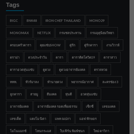
Tags
BIGC
BNK48
IRON CHEF THAILAND
MONO29
MONOMAX
NETFLIX
กรมชลประทาน
กรมอุตุนิยมวิทยา
ครอบครัวดารา
คุยแซ่บSHOW
คู่รัก
คู่รักดารา
งานวิวาห์
ดราม่า
ดวงประจำวัน
ดารา
ดาราติดโควิด19
ดาราสาว
ดาราอวดหุ่นแซ่บ
ดูดวง
ดูดวงอาจารย์มงคล
ตรวจหวย
ททท.
ทัวร์มาลง
ทำนายดวง
พยากรณ์อากาศ
ละครช่อง 3
ลูกดารา
สายมู
สีมงคล
หุ่นดี
อวดหุ่นแซ่บ
อาจารย์มงคล
อาจารย์มงคล รอดเที่ยงธรรม
เซ็กซี่
เลขมงคล
เลขเด็ด
แตงโม นิดา
แพท ณปภา
แอฟ ทักษอร
โมโนแมกซ์
โหนกระแส
ใบเฟิร์น พิมพ์ชนก
ใหม่ ดาวิกา