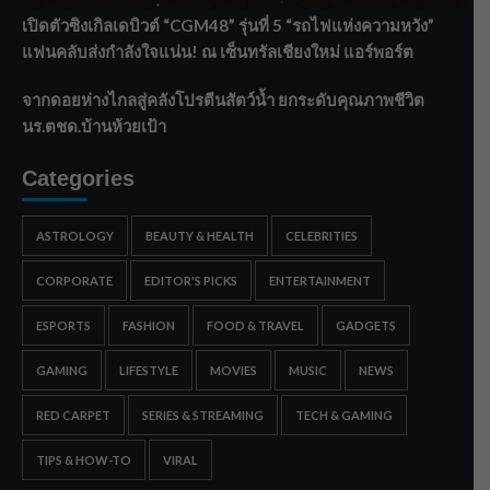
เปิดตัวซิงเกิลเดบิวต์ “CGM48” รุ่นที่ 5 “รถไฟแห่งความหวัง”
แฟนคลับส่งกำลังใจแน่น! ณ เซ็นทรัลเชียงใหม่ แอร์พอร์ต
จากดอยห่างไกลสู่คลังโปรตีนสัตว์น้ำ ยกระดับคุณภาพชีวิต
นร.ตชด.บ้านห้วยเป้า
Categories
ASTROLOGY
BEAUTY & HEALTH
CELEBRITIES
CORPORATE
EDITOR'S PICKS
ENTERTAINMENT
ESPORTS
FASHION
FOOD & TRAVEL
GADGETS
GAMING
LIFESTYLE
MOVIES
MUSIC
NEWS
RED CARPET
SERIES & STREAMING
TECH & GAMING
TIPS & HOW-TO
VIRAL