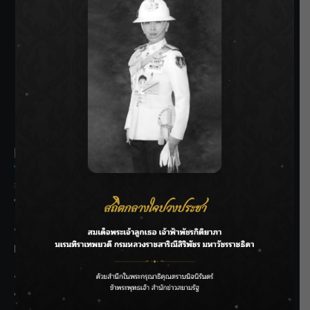
SIAMRATH VARIETY
THE BEST ENTERTAINMENT
Recent Posts
ลุยไม่หยุด!! กรมชลฯ เร่งเคลียร์ผักตบชวา-ติดตั้งเครื่องสูบน้ำ
ทั่วไทย
“BILLKIN” สร้างความภาคภูมิใจ คว้ารางวัลใหญ่ Weibo
Malaysia พร้อมโชว์สุดประทับใจ
“สุริยะ” สั่งกรมชลฯ เฝ้าระวังน้ำ 24 ชม. รับมือฝนสิงหาคม
บริหารเชิงรุกลดเสี่ยงน้ำท่วม