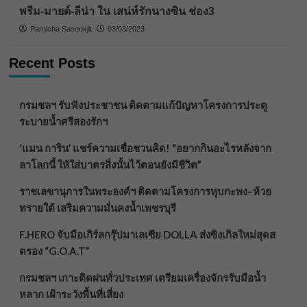
พรีม-มายด์-ลีน่า ใน เสน่ห์รักนางซิน ช่อง3
Parnicha Sasookjit
03/03/2023
Recent Posts
กรมชลฯ รับฟังประชาชน ติดตามแก้ปัญหาโครงการประตู
ระบายน้ำศรีสองรักฯ
‘แมน การิน’ แชร์ความเชื่อชวนคิด! “อยากกินอะไรหลังจาก
ลาโลกนี้ ให้ใส่บาตรสิ่งนั้นไว้ตอนยังมีชีวิต”
ราชเลขานุการในพระองค์ฯ ติดตามโครงการหุบกะพง–ห้วย
ทรายใต้ เสริมความมั่นคงน้ำเพชรบุรี
F.HERO จับมือเกิร์ลกรุ๊ปมาเลเซีย DOLLA ส่งซิงเกิลใหม่สุดส
ตรอง “G.O.A.T”
กรมชลฯ เกาะติดฝนทั่วประเทศ เตรียมเครื่องจักรรับมือน้ำ
หลาก เฝ้าระวังพื้นที่เสี่ยง