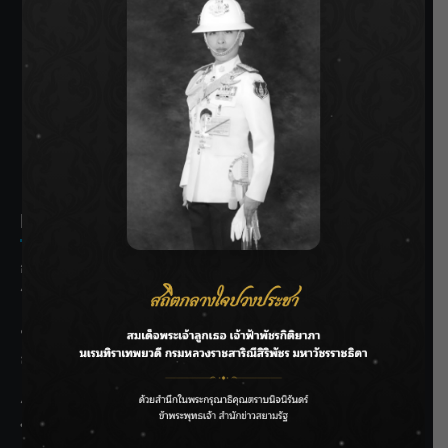
SIAMRATH VARIETY
THE BEST ENTERTAINMENT
Recent Posts
กรมชลฯ รับฟังประชาชน ติดตามแก้ปัญหาโครงการประตู
ระบายน้ำศรีสองรักฯ
‘แมน การิน’ แชร์ความเชื่อชวนคิด! “อยากกินอะไรหลังจาก
ลาโลกนี้ ให้ใส่บาตรสิ่งนั้นไว้ตอนยังมีชีวิต”
ราชเลขานุการในพระองค์ฯ ติดตามโครงการหุบกะพง–ห้วย
ทรายใต้ เสริมความมั่นคงน้ำเพชรบุรี