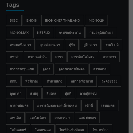
Tags
BIGC
BNK48
IRON CHEF THAILAND
MONO29
MONOMAX
NETFLIX
กรมชลประทาน
กรมอุตุนิยมวิทยา
ครอบครัวดารา
คุยแซ่บSHOW
คู่รัก
คู่รักดารา
งานวิวาห์
ดราม่า
ดวงประจำวัน
ดารา
ดาราติดโควิด19
ดาราสาว
ดาราอวดหุ่นแซ่บ
ดูดวง
ดูดวงอาจารย์มงคล
ตรวจหวย
ททท.
ทัวร์มาลง
ทำนายดวง
พยากรณ์อากาศ
ละครช่อง 3
ลูกดารา
สายมู
สีมงคล
หุ่นดี
อวดหุ่นแซ่บ
อาจารย์มงคล
อาจารย์มงคล รอดเที่ยงธรรม
เซ็กซี่
เลขมงคล
เลขเด็ด
แตงโม นิดา
แพท ณปภา
แอฟ ทักษอร
โมโนแมกซ์
โหนกระแส
ใบเฟิร์น พิมพ์ชนก
ใหม่ ดาวิกา