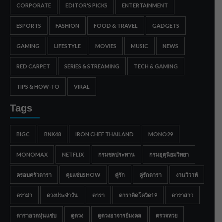
CORPORATE
EDITOR'S PICKS
ENTERTAINMENT
ESPORTS
FASHION
FOOD & TRAVEL
GADGETS
GAMING
LIFESTYLE
MOVIES
MUSIC
NEWS
RED CARPET
SERIES & STREAMING
TECH & GAMING
TIPS & HOW-TO
VIRAL
Tags
BIGC
BNK48
IRON CHEF THAILAND
MONO29
MONOMAX
NETFLIX
กรมชลประทาน
กรมอุตุนิยมวิทยา
ครอบครัวดารา
คุยแซ่บSHOW
คู่รัก
คู่รักดารา
งานวิวาห์
ดราม่า
ดวงประจำวัน
ดารา
ดาราติดโควิด19
ดาราสาว
ดาราอวดหุ่นแซ่บ
ดูดวง
ดูดวงอาจารย์มงคล
ตรวจหวย