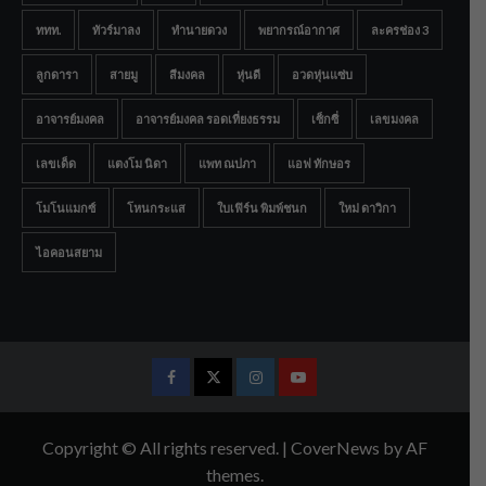
ททท.
ทัวร์มาลง
ทำนายดวง
พยากรณ์อากาศ
ละครช่อง 3
ลูกดารา
สายมู
สีมงคล
หุ่นดี
อวดหุ่นแซ่บ
อาจารย์มงคล
อาจารย์มงคล รอดเที่ยงธรรม
เซ็กซี่
เลขมงคล
เลขเด็ด
แตงโม นิดา
แพท ณปภา
แอฟ ทักษอร
โมโนแมกซ์
โหนกระแส
ใบเฟิร์น พิมพ์ชนก
ใหม่ ดาวิกา
ไอคอนสยาม
Facebook
Twitter
Instagram
Youtube
Copyright © All rights reserved.
|
CoverNews
by AF
themes.