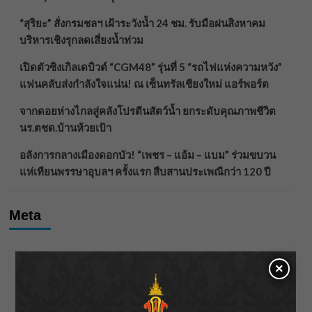
“สุริยะ” สั่งกรมชลฯ เฝ้าระวังน้ำ 24 ชม. รับมือฝนสิงหาคม
บริหารเชิงรุกลดเสี่ยงน้ำท่วม
เปิดตัวซิงเกิลเดบิวต์ “CGM48” รุ่นที่ 5 “รถไฟแห่งความหวัง”
แฟนคลับส่งกำลังใจแน่น! ณ เซ็นทรัลเชียงใหม่ แอร์พอร์ต
จากดอยห่างไกลสู่คลังโปรตีนสัตว์น้ำ ยกระดับคุณภาพชีวิต
นร.ตชด.บ้านห้วยเป้า
อลังการกลางเมืองดอกบัว! “เพชร – แอ้ม – แบม” ร่วมขบวน
แห่เทียนพรรษาอุบลฯ ครั้งแรก สืบสานประเพณีกว่า 120 ปี
Meta
Log in
×
Entries feed