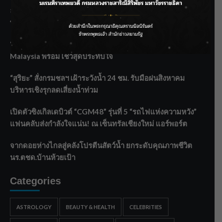
ลุยไม่หยุด!! กรมชลฯ เร่งเคลียร์ผักตบชวา-ติดตั้งเครื่องสูบน้ำ
ทั่วไทย
“BILLKIN” สร้างความภาคภูมิใจ คว้ารางวัลใหญ่ Weibo
Malaysia พร้อมโชว์สุดประทับใจ
“สุริยะ” สั่งกรมชลฯ เฝ้าระวังน้ำ 24 ชม. รับมือฝนสิงหาคม
บริหารเชิงรุกลดเสี่ยงน้ำท่วม
เปิดตัวซิงเกิลเดบิวต์ “CGM48” รุ่นที่ 5 “รถไฟแห่งความหวัง”
แฟนคลับส่งกำลังใจแน่น! ณ เซ็นทรัลเชียงใหม่ แอร์พอร์ต
จากดอยห่างไกลสู่คลังโปรตีนสัตว์น้ำ ยกระดับคุณภาพชีวิต
นร.ตชด.บ้านห้วยเป้า
Categories
ASTROLOGY
BEAUTY & HEALTH
CELEBRITIES