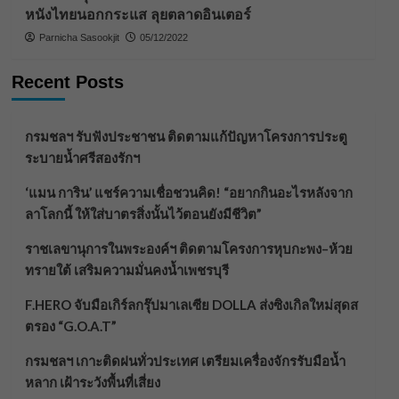
หนังไทยนอกกระแส ลุยตลาดอินเตอร์
Parnicha Sasookjit
05/12/2022
Recent Posts
กรมชลฯ รับฟังประชาชน ติดตามแก้ปัญหาโครงการประตู
ระบายน้ำศรีสองรักฯ
‘แมน การิน’ แชร์ความเชื่อชวนคิด! “อยากกินอะไรหลังจาก
ลาโลกนี้ ให้ใส่บาตรสิ่งนั้นไว้ตอนยังมีชีวิต”
ราชเลขานุการในพระองค์ฯ ติดตามโครงการหุบกะพง–ห้วย
ทรายใต้ เสริมความมั่นคงน้ำเพชรบุรี
F.HERO จับมือเกิร์ลกรุ๊ปมาเลเซีย DOLLA ส่งซิงเกิลใหม่สุดส
ตรอง “G.O.A.T”
กรมชลฯ เกาะติดฝนทั่วประเทศ เตรียมเครื่องจักรรับมือน้ำ
หลาก เฝ้าระวังพื้นที่เสี่ยง