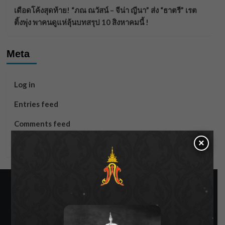
เดือดโค้งสุดท้าย! “ภณ ณวัสน์ – จีน่า ญีนา” ส่ง “ธาตรี” เรต
ติ้งพุ่ง พาคนดูแห่ลุ้นบทสรุป 10 สิงหาคมนี้ !
Meta
Log in
Entries feed
Comments feed
×
WordPress.org