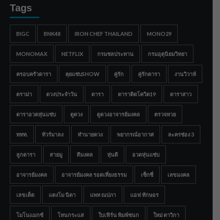
Tags
BIGC
BNK48
IRON CHEF THAILAND
MONO29
MONOMAX
NETFLIX
กรมชลประทาน
กรมอุตุนิยมวิทยา
ครอบครัวดารา
คุยแซ่บSHOW
คู่รัก
คู่รักดารา
งานวิวาห์
ดราม่า
ดวงประจำวัน
ดารา
ดาราติดโควิด19
ดาราสาว
ดาราอวดหุ่นแซ่บ
ดูดวง
ดูดวงอาจารย์มงคล
ตรวจหวย
ททท.
ทัวร์มาลง
ทำนายดวง
พยากรณ์อากาศ
ละครช่อง 3
ลูกดารา
สายมู
สีมงคล
หุ่นดี
อวดหุ่นแซ่บ
อาจารย์มงคล
อาจารย์มงคล รอดเที่ยงธรรม
เซ็กซี่
เลขมงคล
เลขเด็ด
แตงโม นิดา
แพท ณปภา
แอฟ ทักษอร
โมโนแมกซ์
โหนกระแส
ใบเฟิร์น พิมพ์ชนก
ใหม่ ดาวิกา