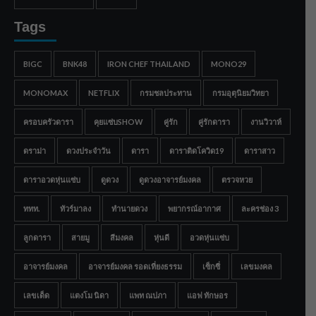
Tags
BIGC
BNK48
IRON CHEF THAILAND
MONO29
MONOMAX
NETFLIX
กรมชลประทาน
กรมอุตุนิยมวิทยา
ครอบครัวดารา
คุยแซ่บSHOW
คู่รัก
คู่รักดารา
งานวิวาห์
ดราม่า
ดวงประจำวัน
ดารา
ดาราติดโควิด19
ดาราสาว
ดาราอวดหุ่นแซ่บ
ดูดวง
ดูดวงอาจารย์มงคล
ตรวจหวย
ททท.
ทัวร์มาลง
ทำนายดวง
พยากรณ์อากาศ
ละครช่อง 3
ลูกดารา
สายมู
สีมงคล
หุ่นดี
อวดหุ่นแซ่บ
อาจารย์มงคล
อาจารย์มงคล รอดเที่ยงธรรม
เซ็กซี่
เลขมงคล
เลขเด็ด
แตงโม นิดา
แพท ณปภา
แอฟ ทักษอร