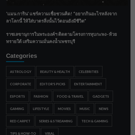
ระบายน้ำศรีสองรักฯ
‘แมน การิน’ แชร์ความเชื่อชวนคิด! “อยากกินอะไรหลังจาก
ลาโลกนี้ ให้ใส่บาตรสิ่งนั้นไว้ตอนยังมีชีวิต”
ราชเลขานุการในพระองค์ฯ ติดตามโครงการหุบกะพง–ห้วย
ทรายใต้ เสริมความมั่นคงน้ำเพชรบุรี
Categories
ASTROLOGY
BEAUTY & HEALTH
CELEBRITIES
CORPORATE
EDITOR'S PICKS
ENTERTAINMENT
ESPORTS
FASHION
FOOD & TRAVEL
GADGETS
GAMING
LIFESTYLE
MOVIES
MUSIC
NEWS
RED CARPET
SERIES & STREAMING
TECH & GAMING
TIPS & HOW-TO
VIRAL