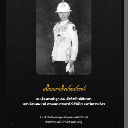
SIAMRATH VARIETY
THE BEST ENTERTAINMENT
Recent Posts
ชลประทานเชียงใหม่เร่งพร่องน้ำแม่น้ำปิง รับมวลน้ำเหนือ ย้ำ
ยังไม่ล้นตลิ่ง
ฟาดลุคใหม่! “แบม พิชญานิน” แดนซ์สับทุกจังหวะ ชวนแฟนๆ
แกะท่า #นอกจอนอกใจ
กรมชลฯ รับฟังประชาชน ติดตามแก้ปัญหาโครงการประตู