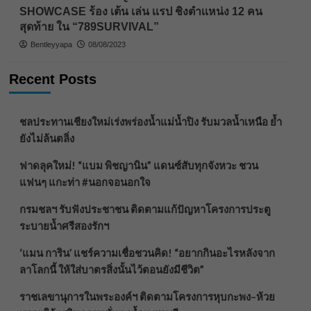
SHOWCASE ร้อง เต้น เล่น เเรป ชิงตำเเหน่ง 12 คน
สุดท้าย ใน “789SURVIVAL”
Bentleyyapa
08/08/2023
Recent Posts
ชลประทานเชียงใหม่เร่งพร่องน้ำแม่น้ำปิง รับมวลน้ำเหนือ ย้ำ
ยังไม่ล้นตลิ่ง
ฟาดลุคใหม่! “แบม พิชญานิน” แดนซ์สับทุกจังหวะ ชวน
แฟนๆ แกะท่า #นอกจอนอกใจ
กรมชลฯ รับฟังประชาชน ติดตามแก้ปัญหาโครงการประตู
ระบายน้ำศรีสองรักฯ
‘แมน การิน’ แชร์ความเชื่อชวนคิด! “อยากกินอะไรหลังจาก
ลาโลกนี้ ให้ใส่บาตรสิ่งนั้นไว้ตอนยังมีชีวิต”
ราชเลขานุการในพระองค์ฯ ติดตามโครงการหุบกะพง–ห้วย