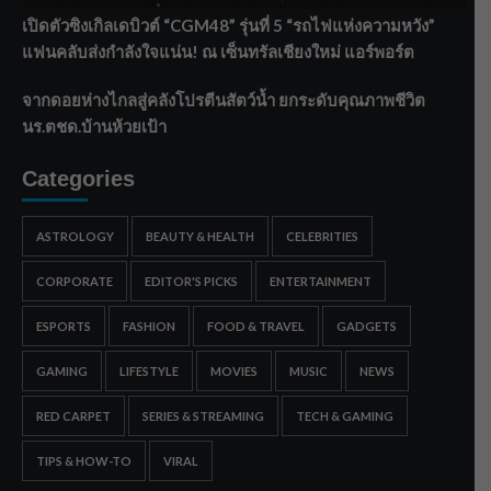
เปิดตัวซิงเกิลเดบิวต์ “CGM48” รุ่นที่ 5 “รถไฟแห่งความหวัง”
แฟนคลับส่งกำลังใจแน่น! ณ เซ็นทรัลเชียงใหม่ แอร์พอร์ต
จากดอยห่างไกลสู่คลังโปรตีนสัตว์น้ำ ยกระดับคุณภาพชีวิต
นร.ตชด.บ้านห้วยเป้า
Categories
ASTROLOGY
BEAUTY & HEALTH
CELEBRITIES
CORPORATE
EDITOR'S PICKS
ENTERTAINMENT
ESPORTS
FASHION
FOOD & TRAVEL
GADGETS
GAMING
LIFESTYLE
MOVIES
MUSIC
NEWS
RED CARPET
SERIES & STREAMING
TECH & GAMING
TIPS & HOW-TO
VIRAL