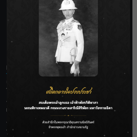
SIAMRATH VARIETY
THE BEST ENTERTAINMENT
Recent Posts
ลุยไม่หยุด!! กรมชลฯ เร่งเคลียร์ผักตบชวา-ติดตั้งเครื่องสูบน้ำ
ทั่วไทย
“BILLKIN” สร้างความภาคภูมิใจ คว้ารางวัลใหญ่ Weibo
Malaysia พร้อมโชว์สุดประทับใจ
“สุริยะ” สั่งกรมชลฯ เฝ้าระวังน้ำ 24 ชม. รับมือฝนสิงหาคม
บริหารเชิงรุกลดเสี่ยงน้ำท่วม