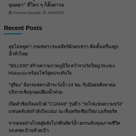
ลุนตยา” ที่ใคร ๆ ก็ตั้งตารอ
Parnicha Sasookjit
23/05/2022
Recent Posts
ลุยไม่หยุด!! กรมชลฯ เร่งเคลียร์ผักตบชวา-ติดตั้งเครื่องสูบ
น้ำทั่วไทย
“BILLKIN” สร้างความภาคภูมิใจ คว้ารางวัลใหญ่ Weibo
Malaysia พร้อมโชว์สุดประทับใจ
“สุริยะ” สั่งกรมชลฯ เฝ้าระวังน้ำ 24 ชม. รับมือฝนสิงหาคม
บริหารเชิงรุกลดเสี่ยงน้ำท่วม
เปิดตัวซิงเกิลเดบิวต์ “CGM48” รุ่นที่ 5 “รถไฟแห่งความหวัง”
แฟนคลับส่งกำลังใจแน่น! ณ เซ็นทรัลเชียงใหม่ แอร์พอร์ต
จากดอยห่างไกลสู่คลังโปรตีนสัตว์น้ำ ยกระดับคุณภาพชีวิต
นร.ตชด.บ้านห้วยเป้า