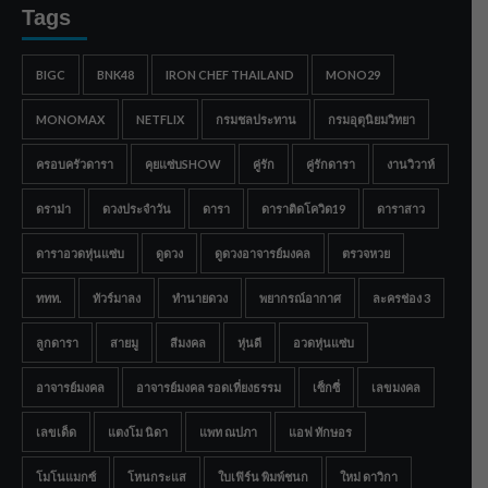
Tags
BIGC
BNK48
IRON CHEF THAILAND
MONO29
MONOMAX
NETFLIX
กรมชลประทาน
กรมอุตุนิยมวิทยา
ครอบครัวดารา
คุยแซ่บSHOW
คู่รัก
คู่รักดารา
งานวิวาห์
ดราม่า
ดวงประจำวัน
ดารา
ดาราติดโควิด19
ดาราสาว
ดาราอวดหุ่นแซ่บ
ดูดวง
ดูดวงอาจารย์มงคล
ตรวจหวย
ททท.
ทัวร์มาลง
ทำนายดวง
พยากรณ์อากาศ
ละครช่อง 3
ลูกดารา
สายมู
สีมงคล
หุ่นดี
อวดหุ่นแซ่บ
อาจารย์มงคล
อาจารย์มงคล รอดเที่ยงธรรม
เซ็กซี่
เลขมงคล
เลขเด็ด
แตงโม นิดา
แพท ณปภา
แอฟ ทักษอร
โมโนแมกซ์
โหนกระแส
ใบเฟิร์น พิมพ์ชนก
ใหม่ ดาวิกา