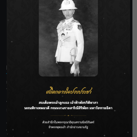
SIAMRATH VARIETY
THE BEST ENTERTAINMENT
Recent Posts
กรมชลฯ รับฟังประชาชน ติดตามแก้ปัญหาโครงการประตู
ระบายน้ำศรีสองรักฯ
‘แมน การิน’ แชร์ความเชื่อชวนคิด! “อยากกินอะไรหลังจาก
ลาโลกนี้ ให้ใส่บาตรสิ่งนั้นไว้ตอนยังมีชีวิต”
ราชเลขานุการในพระองค์ฯ ติดตามโครงการหุบกะพง–ห้วย
ทรายใต้ เสริมความมั่นคงน้ำเพชรบุรี