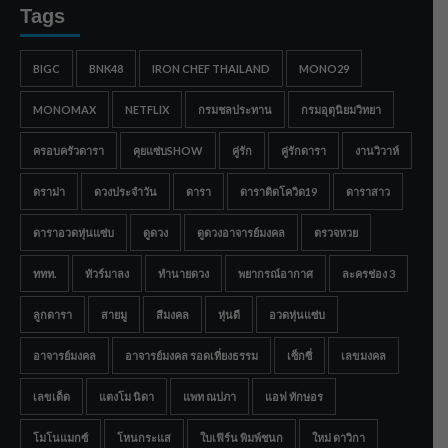
Tags
BIGC
BNK48
IRON CHEF THAILAND
MONO29
MONOMAX
NETFLIX
กรมชลประทาน
กรมอุตุนิยมวิทยา
ครอบครัวดารา
คุยแซ่บSHOW
คู่รัก
คู่รักดารา
งานวิวาห์
ดราม่า
ดวงประจำวัน
ดารา
ดาราติดโควิด19
ดาราสาว
ดาราอวดหุ่นแซ่บ
ดูดวง
ดูดวงอาจารย์มงคล
ตรวจหวย
ททท.
ทัวร์มาลง
ทำนายดวง
พยากรณ์อากาศ
ละครช่อง 3
ลูกดารา
สายมู
สีมงคล
หุ่นดี
อวดหุ่นแซ่บ
อาจารย์มงคล
อาจารย์มงคล รอดเที่ยงธรรม
เซ็กซี่
เลขมงคล
เลขเด็ด
แตงโม นิดา
แพท ณปภา
แอฟ ทักษอร
โมโนแมกซ์
โหนกระแส
ใบเฟิร์น พิมพ์ชนก
ใหม่ ดาวิกา