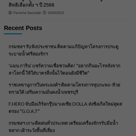
สิทธิเลือกตั้ง ฯ ปี 2566
Parnicha Sasookjit
15/05/2023
Recent Posts
กรมชลฯ รับฟังประชาชน ติดตามแก้ปัญหาโครงการประตู
ระบายน้ำศรีสองรักฯ
‘แมน การิน’ แชร์ความเชื่อชวนคิด! “อยากกินอะไรหลังจาก
ลาโลกนี้ ให้ใส่บาตรสิ่งนั้นไว้ตอนยังมีชีวิต”
ราชเลขานุการในพระองค์ฯ ติดตามโครงการหุบกะพง–ห้วย
ทรายใต้ เสริมความมั่นคงน้ำเพชรบุรี
F.HERO จับมือเกิร์ลกรุ๊ปมาเลเซีย DOLLA ส่งซิงเกิลใหม่สุดส
ตรอง “G.O.A.T”
กรมชลฯ เกาะติดฝนทั่วประเทศ เตรียมเครื่องจักรรับมือน้ำ
หลาก เฝ้าระวังพื้นที่เสี่ยง